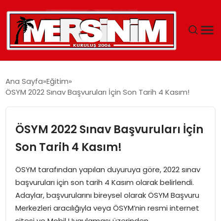
MERSIN
Ana Sayfa
Eğitim
ÖSYM 2022 Sınav Başvuruları İçin Son Tarih 4 Kasım!
YAŞAM
GÜNCEL
ÖSYM 2022 Sınav Başvuruları İçin
Son Tarih 4 Kasım!
SAĞLIK
ÖSYM tarafından yapılan duyuruya göre, 2022 sınav
EĞITIM
başvuruları için son tarih 4 Kasım olarak belirlendi.
Adaylar, başvurularını bireysel olarak ÖSYM Başvuru
SPOR
Merkezleri aracılığıyla veya ÖSYM’nin resmi internet
sitesi ve Mobil Uygulaması üzerinden