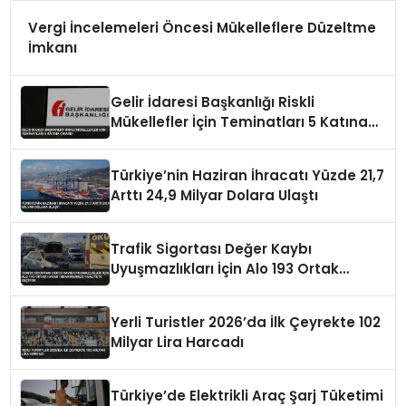
Vergi İncelemeleri Öncesi Mükelleflere Düzeltme
İmkanı
Gelir İdaresi Başkanlığı Riskli
Mükellefler İçin Teminatları 5 Katına
Çıkardı
Türkiye’nin Haziran İhracatı Yüzde 21,7
Arttı 24,9 Milyar Dolara Ulaştı
Trafik Sigortası Değer Kaybı
Uyuşmazlıkları İçin Alo 193 Ortak
Hasar İhbar Merkezi Faaliyete Geçiyor
Yerli Turistler 2026’da İlk Çeyrekte 102
Milyar Lira Harcadı
Türkiye’de Elektrikli Araç Şarj Tüketimi