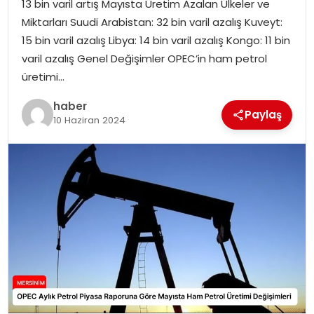
13 bin varil artış Mayısta Üretim Azalan Ülkeler ve
EKONOMI
Miktarları Suudi Arabistan: 32 bin varil azalış Kuveyt:
15 bin varil azalış Libya: 14 bin varil azalış Kongo: 11 bin
MAGAZIN
varil azalış Genel Değişimler OPEC’in ham petrol
üretimi…
DÜNYA
haber
Paylaş
OTOMOBIL
10 Haziran 2024