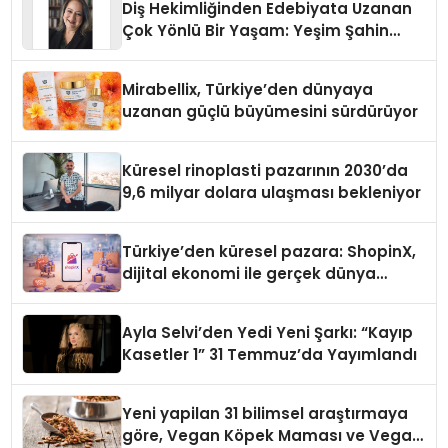
Diş Hekimliğinden Edebiyata Uzanan
Çok Yönlü Bir Yaşam: Yeşim Şahin
Yaman
Mirabellix, Türkiye’den dünyaya
uzanan güçlü büyümesini sürdürüyor
Küresel rinoplasti pazarının 2030’da
9,6 milyar dolara ulaşması bekleniyor
Türkiye’den küresel pazara: ShopinX,
dijital ekonomi ile gerçek dünya
alışverişini bir araya getirmeyi
hedefliyor
Ayla Selvi’den Yedi Yeni Şarkı: “Kayıp
Kasetler 1” 31 Temmuz’da Yayımlandı
Yeni yapilan 31 bilimsel araştırmaya
göre, Vegan Köpek Maması ve Vegan