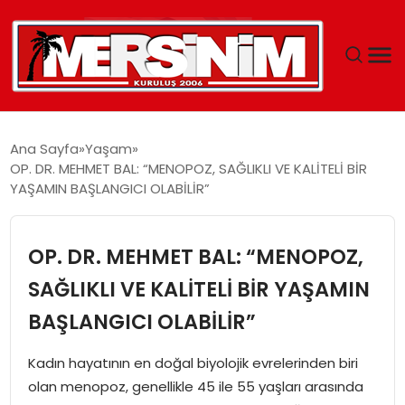
MERSIN
Ana Sayfa
Yaşam
OP. DR. MEHMET BAL: “MENOPOZ, SAĞLIKLI VE KALİTELİ BİR
YAŞAM
YAŞAMIN BAŞLANGICI OLABİLİR”
GÜNCEL
OP. DR. MEHMET BAL: “MENOPOZ,
SAĞLIK
SAĞLIKLI VE KALİTELİ BİR YAŞAMIN
BAŞLANGICI OLABİLİR”
EĞITIM
Kadın hayatının en doğal biyolojik evrelerinden biri
SPOR
olan menopoz, genellikle 45 ile 55 yaşları arasında