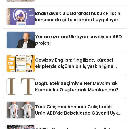
Kedi Mamasının İyi Sindirildiğini
Ortaya Koydu
Bhaktawer: Uluslararası hukuk Filistin
konusunda çifte standart uyguluyor
Yunan uzman: Ukrayna savaşı bir ABD
projesi
Cowboy English: “İngilizce, küresel
ekiplerde ölçülen bir iş yetkinliğine
dönüşüyor”
Doğru Etek Seçimiyle Her Mevsim Şık
Kombinler Oluşturmak Mümkün mü?
Türk Girişimci Annenin Geliştirdiği
Ürün ABD’de Bebeklerde Güvenli Uyku
Standardına Yeni Bir Bakış Açısı
Getiriyor.