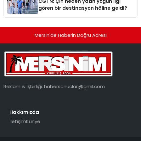
CGTN: Çin neden yazın yoğun ilgi
gören bir destinasyon hâline geldi?
Mersin'de Haberin Doğru Adresi
Reklam & İşbirliği:
habersonuclari@gmil.com
Hakkımızda
İletişim
Künye