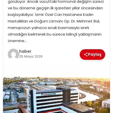
görülüyor. Ancak vücuttaki hormonal değişim süreci
EKONOMI
ve bu döneme geçişin ilk işaretleri yıllar öncesinden
başlayabiliyor. İzmir Özel Can Hastanesi Kadın
MAGAZIN
Hastalıkları ve Doğum Uzmanı Op. Dr. Mehmet Bal,
menopozun yalnızca sıcak basmasıyla sınırlı
DÜNYA
olmadığını belirterek bu sürece bilinçli yaklaşmanın
önemine…
OTOMOBIL
haber
Paylaş
25 Mayıs 2026