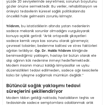
yüzde 20 seviyelerinde seyretmesi, sorunun boyutunu
gözler önüne sermektedir. Bu veriler, rehabilitasyon ve
önleyici tedavilerin küresel sağlık politikalarında
öncelikli hale gelmesini zorunlu kılmıştır.
Yıldırım
, bu istatistiklerin altında yatan nedenlerin
sadece mekanik sorunlar olmadığını vurgulayarak
konuya açıklık getirdi: “Artık ortopedik şikayetleri
sadece kemik veya kas sorunu olarak göremeyiz;
çevresel toksinler, beslenme kalitesi ve stres faktörleri
ağrıları tetikliyor.
Op. Dr. Hakkı Yıldırım
kliniğinde
benimsediğimiz yaklaşım, hastayı bir bütün olarak ele
alıp ağrının kök nedenine inmeyi hedeflemektedir.
Modern insanın maruz kaldığı kimyasallar ve uyku
düzensizlikleri tedavi edilmeden, sadece ağrı kesicilerle
kalıcı bir iyileşme sağlamak mümkün değildir.”
Bütüncül sağlık yaklaşımı tedavi
süreçlerini şekillendiriyor
Modern tıbbın geldiği noktada, hastalıkların teşhis ve
tedavisinde sadece semptomlara odaklanmak artık