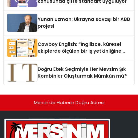
konusunda çifte standart uyguluyor
Yunan uzman: Ukrayna savaşı bir ABD
projesi
Cowboy English: “İngilizce, küresel
ekiplerde ölçülen bir iş yetkinliğine
dönüşüyor”
Doğru Etek Seçimiyle Her Mevsim Şık
Kombinler Oluşturmak Mümkün mü?
Mersin'de Haberin Doğru Adresi