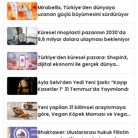
Mirabellix, Türkiye’den dünyaya
uzanan güçlü büyümesini sürdürüyor
Küresel rinoplasti pazarının 2030’da
9,6 milyar dolara ulaşması bekleniyor
Türkiye’den küresel pazara: ShopinX,
dijital ekonomi ile gerçek dünya
alışverişini bir araya getirmeyi
hedefliyor
Ayla Selvi’den Yedi Yeni Şarkı: “Kayıp
Kasetler 1” 31 Temmuz’da Yayımlandı
Yeni yapilan 31 bilimsel araştırmaya
göre, Vegan Köpek Maması ve Vegan
Kedi Mamasının İyi Sindirildiğini
Ortaya Koydu
Bhaktawer: Uluslararası hukuk Filistin