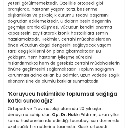
yeterli görülmemektedir. Özellikle ortopedi gibi
branşlarda, hastanın yaşam tarzı, beslenme
alışkanlıkları ve psikolojik durumu tedavi başarısını
doğrudan etkilemektedir. Gıdaların besin değerinin
geçmişe oranla düşmesi, vücudun kendini onarma
kapasitesini zayıflatarak kronik hastalıklara zemin
hazırlamaktadır. Hekimler, cerrahi müdahalelerden
önce vücudun doğal dengesini sağlayacak yaşam
tarzı değişikliklerini ön plana çıkarmaktadır. Bu
yaklaşım, hem hastanın iyileşme sürecini
hızlandırmakta hem de gereksiz cerrahi müdahalelerin
önüne geçilmesini sağlamaktadır. Toplum sağlığının
korunması adına atılan bu adımlar, uzun vadede sağlık
ekonomisine de olumlu katkılar sunmaktadır.
‘Koruyucu hekimlikle toplumsal sağlığa
katkı sunacağız’
Ortopedi ve Travmatoloji alanında 20 yılı aşkın
deneyime sahip olan
Op. Dr. Hakkı Yıldırım
, uzun yıllar
kamu hastanelerinde edindiği tecrübeyi son dönemde
özel sağlık hizmetlerine taşımıştır. Klasik ortopedi