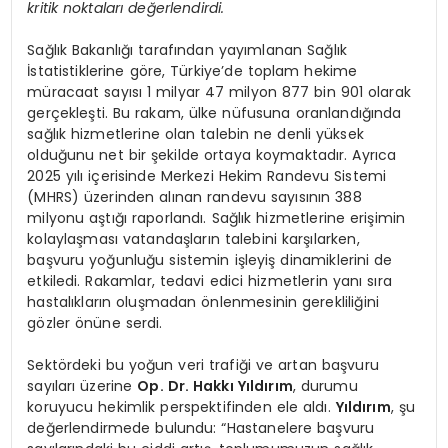
kritik noktaları değerlendirdi.
Sağlık Bakanlığı tarafından yayımlanan Sağlık
İstatistiklerine göre, Türkiye’de toplam hekime
müracaat sayısı 1 milyar 47 milyon 877 bin 901 olarak
gerçekleşti. Bu rakam, ülke nüfusuna oranlandığında
sağlık hizmetlerine olan talebin ne denli yüksek
olduğunu net bir şekilde ortaya koymaktadır. Ayrıca
2025 yılı içerisinde Merkezi Hekim Randevu Sistemi
(MHRS) üzerinden alınan randevu sayısının 388
milyonu aştığı raporlandı. Sağlık hizmetlerine erişimin
kolaylaşması vatandaşların talebini karşılarken,
başvuru yoğunluğu sistemin işleyiş dinamiklerini de
etkiledi. Rakamlar, tedavi edici hizmetlerin yanı sıra
hastalıkların oluşmadan önlenmesinin gerekliliğini
gözler önüne serdi.
Sektördeki bu yoğun veri trafiği ve artan başvuru
sayıları üzerine
Op. Dr. Hakkı Yıldırım
, durumu
koruyucu hekimlik perspektifinden ele aldı.
Yıldırım
, şu
değerlendirmede bulundu: “Hastanelere başvuru