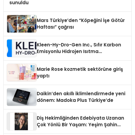
sunuldu
Mars Türkiye’den “Köpeğini İşe Götür
Haftası” çağrısı
Kleen-Hy-Dro-Gen Inc., Sıfır Karbon
Emisyonlu Hidrojen Isıtma
Teknolojisinde ISO ve TSSA
Düzenleyici Onaylarını Aldı
Marie Rose kozmetik sektörüne giriş
yaptı
Daikin’den akıllı iklimlendirmede yeni
dönem: Madoka Plus Türkiye’de
Diş Hekimliğinden Edebiyata Uzanan
Çok Yönlü Bir Yaşam: Yeşim Şahin
Yaman