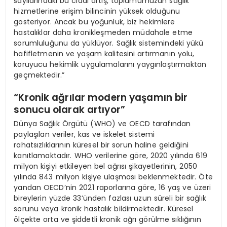
sayılarındaki bu ciddi artış, toplumumuzun sağlık
hizmetlerine erişim bilincinin yüksek olduğunu
gösteriyor. Ancak bu yoğunluk, biz hekimlere
hastalıklar daha kronikleşmeden müdahale etme
sorumluluğunu da yüklüyor. Sağlık sistemindeki yükü
hafifletmenin ve yaşam kalitesini artırmanın yolu,
koruyucu hekimlik uygulamalarını yaygınlaştırmaktan
geçmektedir.”
“Kronik ağrılar modern yaşamın bir
sonucu olarak artıyor”
Dünya Sağlık Örgütü (WHO) ve OECD tarafından
paylaşılan veriler, kas ve iskelet sistemi
rahatsızlıklarının küresel bir sorun haline geldiğini
kanıtlamaktadır. WHO verilerine göre, 2020 yılında 619
milyon kişiyi etkileyen bel ağrısı şikayetlerinin, 2050
yılında 843 milyon kişiye ulaşması beklenmektedir. Öte
yandan OECD’nin 2021 raporlarına göre, 16 yaş ve üzeri
bireylerin yüzde 33’ünden fazlası uzun süreli bir sağlık
sorunu veya kronik hastalık bildirmektedir. Küresel
ölçekte orta ve şiddetli kronik ağrı görülme sıklığının