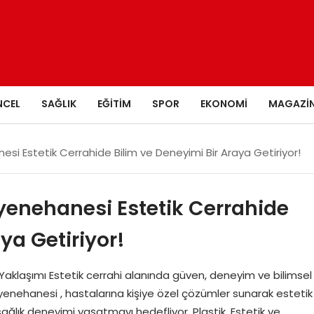
NCEL
SAĞLIK
EĞITIM
SPOR
EKONOMI
MAGAZI
si Estetik Cerrahide Bilim ve Deneyimi Bir Araya Getiriyor!
yenehanesi Estetik Cerrahide
ya Getiriyor!
 Yaklaşımı Estetik cerrahi alanında güven, deneyim ve bilimsel
enehanesi , hastalarına kişiye özel çözümler sunarak estetik
ğlık deneyimi yaşatmayı hedefliyor. Plastik, Estetik ve