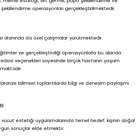
, meme estetiği, sırt germe, popo şekillendirme ve
 şekillendirme operasyonları gerçekleştirilmektedir.
si alanında da özel çalışmalar yürütmektedir.
eğitimler ve gerçekleştirdiği operasyonlarla bu alanda
tedavi seçenekleri sayesinde birçok hastanın yaşam
amaktadır.
lararası bilimsel toplantılarda bilgi ve deneyim paylaşımı
fi
 vücut estetiği uygulamalarında temel hedef; kişinin doğal
ygun sonuçlar elde etmektir.