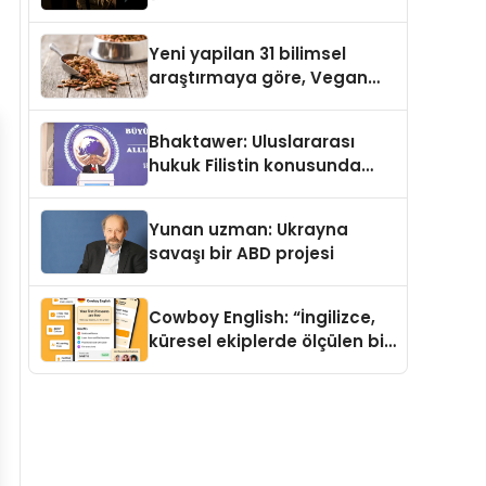
Temmuz’da Yayımlandı
Yeni yapilan 31 bilimsel
araştırmaya göre, Vegan
Köpek Maması ve Vegan
Kedi Mamasının İyi
Bhaktawer: Uluslararası
Sindirildiğini Ortaya Koydu
hukuk Filistin konusunda
çifte standart uyguluyor
Yunan uzman: Ukrayna
savaşı bir ABD projesi
Cowboy English: “İngilizce,
küresel ekiplerde ölçülen bir
iş yetkinliğine dönüşüyor”