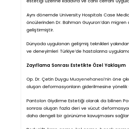
estetiği üzerine kadavra ve canlı cerrahi uygu
Aynı dönemde University Hospitals Case Medic
öncülerinden Dr. Bahman Guyuron’dan migren cer
geliştirmiştir.
Dünyada uygulanan gelişmiş teknikleri yakından 
ve deneyimleri Türkiye’de hastalarına uygulama
Zayıflama Sonrası Estetikte Özel Yaklaşım
Op. Dr. Çetin Duygu
Muayenehanesi’nin
öne çıka
oluşan deformasyonların giderilmesine yönelik 
Pantolon Giydirme Estetiği olarak da bilinen Po
sonrası oluşan fazla deri ve vücut deformasyon
daha dengeli bir görünüme kavuşmasını sağlam