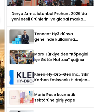
Derya Arms, İstanbul Prohunt 2026’da
yeni nesil ürünlerini ve global marka
vizyonunu sergiledi
Tencent Hy3 dünya
genelinde kullanıma
sunuldu
Mars Türkiye’den “Köpeğini
İşe Götür Haftası” çağrısı
Kleen-Hy-Dro-Gen Inc., Sıfır
Karbon Emisyonlu Hidrojen
Isıtma Teknolojisinde ISO ve
TSSA Düzenleyici Onaylarını
Marie Rose kozmetik
Aldı
sektörüne giriş yaptı