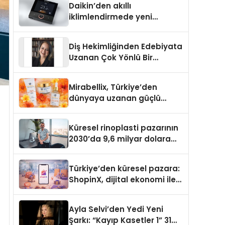
Daikin’den akıllı
iklimlendirmede yeni
dönem: Madoka Plus
Türkiye’de
Diş Hekimliğinden Edebiyata
Uzanan Çok Yönlü Bir
Yaşam: Yeşim Şahin Yaman
Mirabellix, Türkiye’den
dünyaya uzanan güçlü
büyümesini sürdürüyor
Küresel rinoplasti pazarının
2030’da 9,6 milyar dolara
ulaşması bekleniyor
Türkiye’den küresel pazara:
ShopinX, dijital ekonomi ile
gerçek dünya alışverişini bir
araya getirmeyi hedefliyor
Ayla Selvi’den Yedi Yeni
Şarkı: “Kayıp Kasetler 1” 31