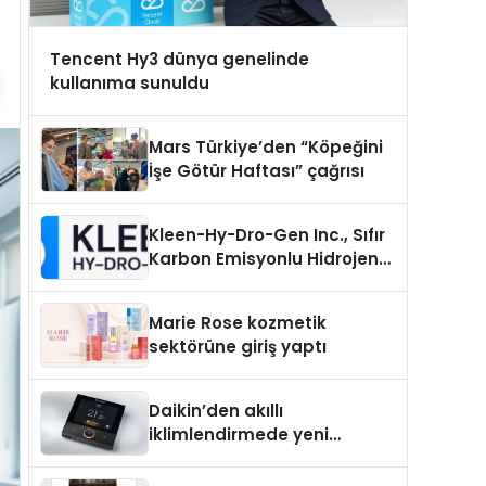
Tencent Hy3 dünya genelinde
kullanıma sunuldu
Mars Türkiye’den “Köpeğini
İşe Götür Haftası” çağrısı
Kleen-Hy-Dro-Gen Inc., Sıfır
Karbon Emisyonlu Hidrojen
Isıtma Teknolojisinde ISO ve
TSSA Düzenleyici Onaylarını
Marie Rose kozmetik
Aldı
sektörüne giriş yaptı
Daikin’den akıllı
iklimlendirmede yeni
dönem: Madoka Plus
Türkiye’de