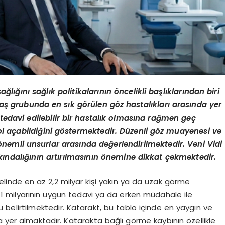
sağlığını sağlık politikalarının
ö
ncelikli başlıklarından biri
 yaş grubunda en sık g
ö
rü
len g
ö
z hastalıkları arasında yer
 tedavi edilebilir bir hastalık olmasına rağ
men ge
ç
l açabildiğini g
ö
stermektedir. Düzenli g
ö
z muayenesi ve
ö
nemli unsurlar arasında değerlendirilmektedir.
Veni Vidi
kı
ndal
ığının artırılmasının
ö
nemine dikkat çekmektedir.
linde en az 2,2 milyar kişi yakın ya da uzak görme
 1 milyarının uygun tedavi ya da erken müdahale ile
belirtilmektedir. Katarakt, bu tablo içinde en yaygın ve
a yer almaktadır. Katarakta bağlı görme kaybının özellikle