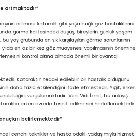
lde artmaktadır”
ayının artması, katarakt gibi yaşa bağlı göz hastalıklarını
bunda görme kalitesindeki düşüş, bireylerin günlük yaşam
t, bu yaş grubunda en sık karşılaşılan görme sorunlarının
de yılda en az bir kez göz muayenesi yapılmasının önemine
erlemesini kontrol altına almada önemli bir avantaj
tedir. Kataraktın tedavi edilebilir bir hastalık olduğunu
inin daha fazla etkilendiğini ifade etmektedir. Yiğit, erken
nabildiğini vurgulamaktadır. Veni Vidi İzmit, bu anlayış
araktın erken evrede tespit edilmesini hedeflemektedir.
uçları belirlemektedir”
ncel cerrahi teknikler ve hasta odaklı yaklaşımıyla hizmet