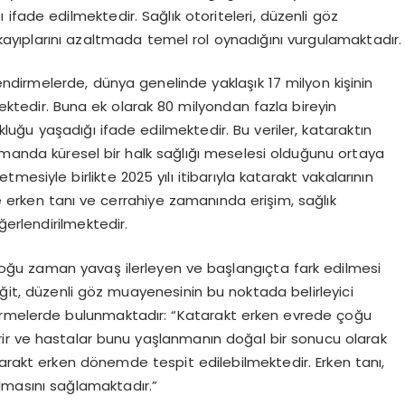
ı ifade edilmektedir. Sağlık otoriteleri, düzenli göz
e kayıplarını azaltmada temel rol oynadığını vurgulamaktadır.
endirmelerde, dünya genelinde yaklaşık 17 milyon kişinin
mektedir. Buna ek olarak 80 milyondan fazla bireyin
luğu yaşadığı ifade edilmektedir. Bu veriler, kataraktın
 zamanda küresel bir halk sağlığı meselesi olduğunu ortaya
esiyle birlikte 2025 yılı itibarıyla katarakt vakalarının
erken tanı ve cerrahiye zamanında erişim, sağlık
ğerlendirilmektedir.
çoğu zaman yavaş ilerleyen ve başlangıçta fark edilmesi
iğit, düzenli göz muayenesinin bu noktada belirleyici
irmelerde bulunmaktadır: “Katarakt erken evrede çoğu
erir ve hastalar bunu yaşlanmanın doğal bir sonucu olarak
tarakt erken dönemde tespit edilebilmektedir. Erken tanı,
lmasını sağlamaktadır.”