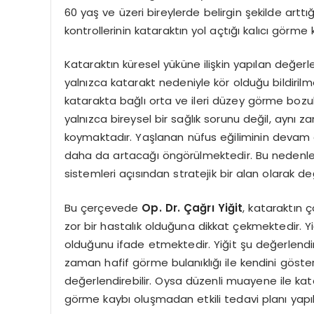
60 yaş ve üzeri bireylerde belirgin şekilde arttığ
kontrollerinin kataraktın yol açtığı kalıcı görm
Kataraktın küresel yüküne ilişkin yapılan değerl
yalnızca katarakt nedeniyle kör olduğu bildiril
katarakta bağlı orta ve ileri düzey görme bozuk
yalnızca bireysel bir sağlık sorunu değil, aynı
koymaktadır. Yaşlanan nüfus eğiliminin devam etm
daha da artacağı öngörülmektedir. Bu nedenle 
sistemleri açısından stratejik bir alan olarak de
Bu çerçevede
Op. Dr. Çağrı Yiğit
, kataraktın 
zor bir hastalık olduğuna dikkat çekmektedir. Y
olduğunu ifade etmektedir. Yiğit şu değerlend
zaman hafif görme bulanıklığı ile kendini göst
değerlendirebilir. Oysa düzenli muayene ile ka
görme kaybı oluşmadan etkili tedavi planı yapı