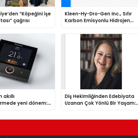
iye’den “Köpeğini İşe
Kleen-Hy-Dro-Gen Inc., Sıfır
tası” çağrısı
Karbon Emisyonlu Hidrojen
Isıtma Teknolojisinde ISO ve
TSSA Düzenleyici Onaylarını
Aldı
 akıllı
Diş Hekimliğinden Edebiyata
dirmede yeni dönem:
Uzanan Çok Yönlü Bir Yaşam:
lus Türkiye’de
Yeşim Şahin Yaman