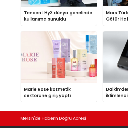
Tencent Hy3 dünya genelinde
Mars Türk
kullanıma sunuldu
Götür Haf
Marie Rose kozmetik
Daikin’den
sektörüne giriş yaptı
iklimlen
Madoka P
Mersin'de Haberin Doğru Adresi