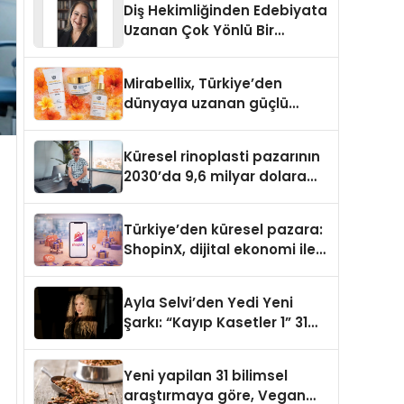
Diş Hekimliğinden Edebiyata
Uzanan Çok Yönlü Bir
Yaşam: Yeşim Şahin Yaman
Mirabellix, Türkiye’den
dünyaya uzanan güçlü
büyümesini sürdürüyor
Küresel rinoplasti pazarının
2030’da 9,6 milyar dolara
ulaşması bekleniyor
Türkiye’den küresel pazara:
ShopinX, dijital ekonomi ile
gerçek dünya alışverişini bir
araya getirmeyi hedefliyor
Ayla Selvi’den Yedi Yeni
Şarkı: “Kayıp Kasetler 1” 31
Temmuz’da Yayımlandı
Yeni yapilan 31 bilimsel
araştırmaya göre, Vegan