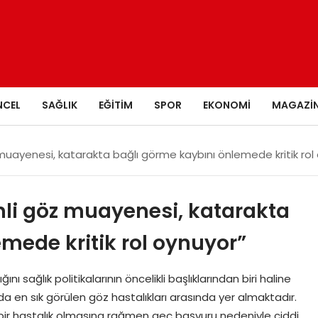
NCEL
SAĞLIK
EĞITIM
SPOR
EKONOMI
MAGAZI
z muayenesi, katarakta bağlı görme kaybını önlemede kritik rol
enli göz muayenesi, katarakta
mede kritik rol oynuyor”
 sağlık politikalarının öncelikli başlıklarından biri haline
nda en sık görülen göz hastalıkları arasında yer almaktadır.
lir bir hastalık olmasına rağmen geç başvuru nedeniyle ciddi