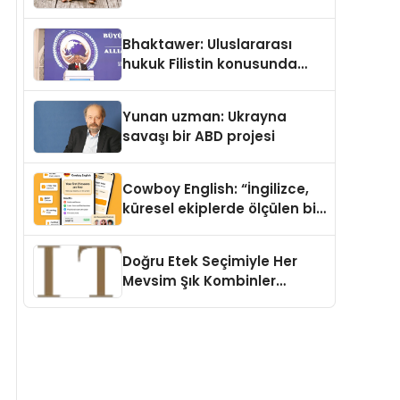
Köpek Maması ve Vegan
Kedi Mamasının İyi
Bhaktawer: Uluslararası
Sindirildiğini Ortaya Koydu
hukuk Filistin konusunda
çifte standart uyguluyor
Yunan uzman: Ukrayna
savaşı bir ABD projesi
Cowboy English: “İngilizce,
küresel ekiplerde ölçülen bir
iş yetkinliğine dönüşüyor”
Doğru Etek Seçimiyle Her
Mevsim Şık Kombinler
Oluşturmak Mümkün mü?