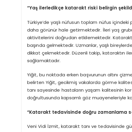
“
Yaş ilerledikçe katarakt riski belirgin şeki
Türkiye’de yaşlı nüfusun toplam nüfus içindeki p
daha görünür hale getirmektedir. İleri yaş gru
aktivitelerini doğrudan etkilemektedir. Katarak
başında gelmektedir. Uzmanlar, yaşlı bireyler
dikkat çekmektedir. Düzenli takip, kataraktın il
sağlamaktadır.
Yiğit, bu noktada erken başvurunun altını çizmek
belirten Yiğit, gecikmiş vakalarda görme kalites
tanı sayesinde hastaların yaşam kalitesinin koru
doğrultusunda kapsamlı göz muayeneleriyle kat
“
Katarakt tedavisinde doğru zamanlama son
Veni Vidi İzmit, katarakt tanı ve tedavisinde gü