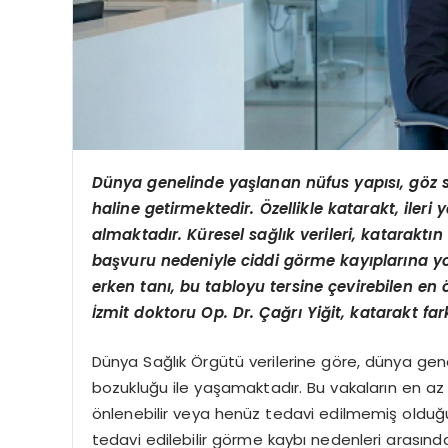
Dünya genelinde yaşlanan nüfus yapısı, g
ö
z 
haline getirmektedir. Özellikle katarakt, ileri
almaktadır. Küresel sağlık verileri, kataraktın
başvuru nedeniyle ciddi g
ö
rme kayıplarına yo
erken tanı, bu tabloyu tersine çevirebilen en
İzmit doktoru Op. Dr. Çağrı Yiğit, katarakt far
Dünya Sağlık Örgütü verilerine göre, dünya gene
bozukluğu ile yaşamaktadır. Bu vakaların en az
önlenebilir veya henüz tedavi edilmemiş olduğu 
tedavi edilebilir görme kaybı nedenleri arasınd