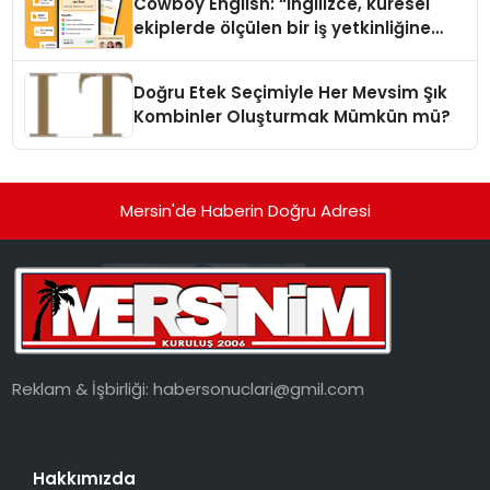
Cowboy English: “İngilizce, küresel
ekiplerde ölçülen bir iş yetkinliğine
dönüşüyor”
Doğru Etek Seçimiyle Her Mevsim Şık
Kombinler Oluşturmak Mümkün mü?
Mersin'de Haberin Doğru Adresi
Reklam & İşbirliği:
habersonuclari@gmil.com
Hakkımızda