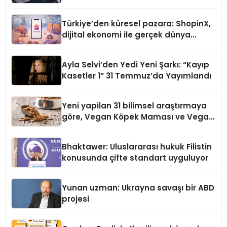
Türkiye’den küresel pazara: ShopinX,
dijital ekonomi ile gerçek dünya
alışverişini bir araya getirmeyi
hedefliyor
Ayla Selvi’den Yedi Yeni Şarkı: “Kayıp
Kasetler 1” 31 Temmuz’da Yayımlandı
Yeni yapilan 31 bilimsel araştırmaya
göre, Vegan Köpek Maması ve Vegan
Kedi Mamasının İyi Sindirildiğini
Ortaya Koydu
Bhaktawer: Uluslararası hukuk Filistin
konusunda çifte standart uyguluyor
Yunan uzman: Ukrayna savaşı bir ABD
projesi