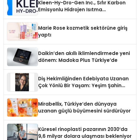
Kleen-Hy-Dro-Gen Inc., Sıfır Karbon
Emisyonlu Hidrojen Isıtma
Teknolojisinde ISO ve TSSA
Düzenleyici Onaylarını Aldı
Marie Rose kozmetik sektörüne giriş
yaptı
Daikin’den akıllı iklimlendirmede yeni
dönem: Madoka Plus Türkiye’de
Diş Hekimliğinden Edebiyata Uzanan
Çok Yönlü Bir Yaşam: Yeşim Şahin
Yaman
Mirabellix, Türkiye’den dünyaya
uzanan güçlü büyümesini sürdürüyor
Küresel rinoplasti pazarının 2030’da
9,6 milyar dolara ulaşması bekleniyor