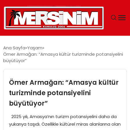
MERSIN
Ana Sayfa
Yaşam
Ömer Armağan: “Amasya kültür turizminde potansiyelini
YAŞAM
büyütüyor”
GÜNCEL
Ömer Armağan: “Amasya kültür
SAĞLIK
turizminde potansiyelini
büyütüyor”
EĞITIM
2025 yılı, Amasya’nın turizm potansiyelini daha da
SPOR
yukarıya taşıdı. Özellikle kültürel miras alanlarına olan