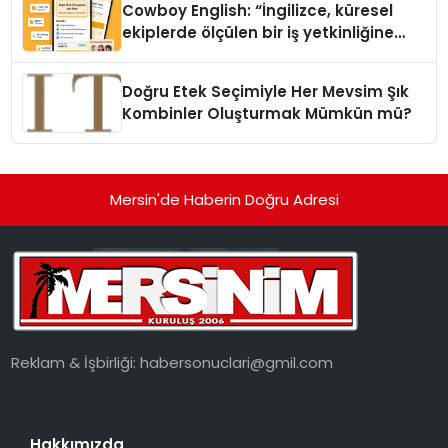
Cowboy English: “İngilizce, küresel
ekiplerde ölçülen bir iş yetkinliğine
dönüşüyor”
Doğru Etek Seçimiyle Her Mevsim Şık
Kombinler Oluşturmak Mümkün mü?
Mersin'de Haberin Doğru Adresi
Reklam & İşbirliği:
habersonuclari@gmil.com
Hakkımızda