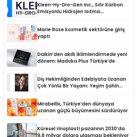
Kleen-Hy-Dro-Gen Inc., Sıfır Karbon
Emisyonlu Hidrojen Isıtma
Teknolojisinde ISO ve TSSA
Düzenleyici Onaylarını Aldı
Marie Rose kozmetik sektörüne giriş
yaptı
Daikin’den akıllı iklimlendirmede yeni
dönem: Madoka Plus Türkiye’de
Diş Hekimliğinden Edebiyata Uzanan
Çok Yönlü Bir Yaşam: Yeşim Şahin
Yaman
Mirabellix, Türkiye’den dünyaya
uzanan güçlü büyümesini sürdürüyor
Küresel rinoplasti pazarının 2030’da
9,6 milyar dolara ulaşması bekleniyor