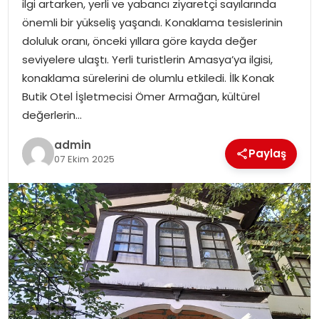
ilgi artarken, yerli ve yabancı ziyaretçi sayılarında
EKONOMI
önemli bir yükseliş yaşandı. Konaklama tesislerinin
doluluk oranı, önceki yıllara göre kayda değer
MAGAZIN
seviyelere ulaştı. Yerli turistlerin Amasya’ya ilgisi,
konaklama sürelerini de olumlu etkiledi. İlk Konak
DÜNYA
Butik Otel İşletmecisi Ömer Armağan, kültürel
değerlerin…
OTOMOBIL
admin
Paylaş
07 Ekim 2025