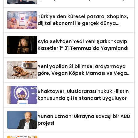
Türkiye’den küresel pazara: ShopinX,
dijital ekonomi ile gerçek dünya
alışverişini bir araya getirmeyi
hedefliyor
Ayla Selvi’den Yedi Yeni Şarkı: “Kayıp
Kasetler 1” 31 Temmuz’da Yayımlandı
Yeni yapilan 31 bilimsel araştırmaya
göre, Vegan Köpek Maması ve Vegan
Kedi Mamasının İyi Sindirildiğini
Ortaya Koydu
Bhaktawer: Uluslararası hukuk Filistin
konusunda çifte standart uyguluyor
Yunan uzman: Ukrayna savaşı bir ABD
projesi