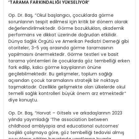
‘TARAMA FARKINDALIĞI YÜKSELİYOR’
Op. Dr. Baş, “Okul başlangıcı, çocuklarda görme
sorunlarının tespit edilmesi için kritik bir dönem olarak
değerlendirilmektedir. Görme bozuklukları, akademik
performans ve dikkat üzerinde doğrudan etkilidir.
Dünya Sağlık Örgütü ve Amerikan Pediatri Derneği gibi
otoriteler, 3–5 yaş arasında görme taramasının
yapılmasını önermektedir. Görme testleri ve basit
tarama yöntemleri ile çocuklarda göz tembelliği erken
fark edilip, kalıcı görme kayıplarının önüne
geçilebilmektedir. Bu gelişmeler, toplum sağlığı
açısından çocuk taramalarını stratejik bir noktaya
taşımaktadır. Özellikle gelişmekte olan ülkelerde okul
temelli sağlık kontrolleri büyük önem arz etmektedir”
diye konuştu.
Op. Dr. Baş, “Horvat – Gitsels ve arkadaşlarının 2023
yılında yayımladığı ‘The association between
childhood amblyopia and educational outcomes’
başlıklı çalışmaya göre, göz tembelliği tedavisi almış
çocukların eğitim hayatında yaşıtlarına kıyasla