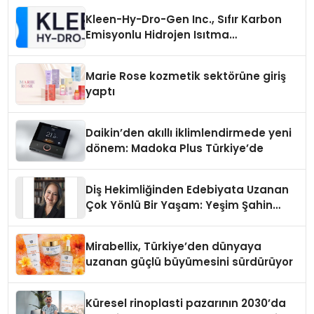
Kleen-Hy-Dro-Gen Inc., Sıfır Karbon
Emisyonlu Hidrojen Isıtma
Teknolojisinde ISO ve TSSA
Düzenleyici Onaylarını Aldı
Marie Rose kozmetik sektörüne giriş
yaptı
Daikin’den akıllı iklimlendirmede yeni
dönem: Madoka Plus Türkiye’de
Diş Hekimliğinden Edebiyata Uzanan
Çok Yönlü Bir Yaşam: Yeşim Şahin
Yaman
Mirabellix, Türkiye’den dünyaya
uzanan güçlü büyümesini sürdürüyor
Küresel rinoplasti pazarının 2030’da