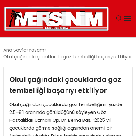
MERSIN
Ana Sayfa
Yaşam
Okul çağındaki çocuklarda göz tembelliği başarıyı etkiliyor
YAŞAM
GÜNCEL
Okul çağındaki çocuklarda göz
tembelliği başarıyı etkiliyor
SAĞLIK
Okul çağındaki çocuklarda göz tembelliğinin yüzde
EĞITIM
2,5–8,1 oranında görüldüğünü söyleyen Göz
Hastalıkları Uzmanı Op. Dr. Berna Baş, “2025 yılı
SPOR
çocuklarda görme sağlığı açısından önemli bir
farkındalık yılı oldu. Erken teşhis sayesinde yalnızca