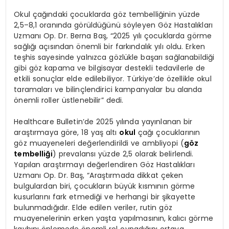
Okul çağındaki çocuklarda göz tembelliğinin yüzde
2,5–8,1 oranında görüldüğünü söyleyen Göz Hastalıkları
Uzmanı Op. Dr. Berna Baş, “2025 yılı çocuklarda görme
sağlığı açısından önemli bir farkındalık yılı oldu. Erken
teşhis sayesinde yalnızca gözlükle başarı sağlanabildiği
gibi göz kapama ve bilgisayar destekli tedavilerle de
etkili sonuçlar elde edilebiliyor. Türkiye’de özellikle okul
taramaları ve bilinçlendirici kampanyalar bu alanda
önemli roller üstlenebilir” dedi.
Healthcare Bulletin’de 2025 yılında yayınlanan bir
araştırmaya göre, 18 yaş altı
okul
çağı çocuklarının
göz muayeneleri değerlendirildi ve ambliyopi (
göz
tembelliği
) prevalansı yüzde 2,5 olarak belirlendi.
Yapılan araştırmayı değerlendiren Göz Hastalıkları
Uzmanı Op. Dr. Baş, “Araştırmada dikkat çeken
bulgulardan biri, çocukların büyük kısmının görme
kusurlarını fark etmediği ve herhangi bir şikayette
bulunmadığıdır. Elde edilen veriler, rutin göz
muayenelerinin erken yaşta yapılmasının, kalıcı görme
kaybını önlemede önemli rol oynadığını ortaya