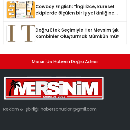
Cowboy English: “İngilizce, küresel
ekiplerde ölçülen bir iş yetkinliğine
dönüşüyor”
Doğru Etek Seçimiyle Her Mevsim Şık
Kombinler Oluşturmak Mümkün mü?
Mersin'de Haberin Doğru Adresi
Reklam & İşbirliği:
habersonuclari@gmil.com