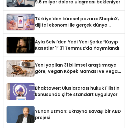
9,6 milyar dolara ulaşması bekleniyor
Türkiye’den küresel pazara: ShopinX,
dijital ekonomi ile gerçek dünya
alışverişini bir araya getirmeyi
hedefliyor
Ayla Selvi’den Yedi Yeni Şarkı: “Kayıp
Kasetler 1” 31 Temmuz’da Yayımlandı
Yeni yapilan 31 bilimsel araştırmaya
göre, Vegan Köpek Maması ve Vegan
Kedi Mamasının İyi Sindirildiğini
Ortaya Koydu
Bhaktawer: Uluslararası hukuk Filistin
konusunda çifte standart uyguluyor
Yunan uzman: Ukrayna savaşı bir ABD
projesi