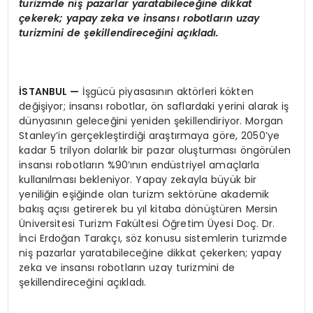
turizmde niş pazarlar yaratabileceğine dikkat
çekerek; y
apay zeka ve insansı robotların uzay
turizmini de şekillendireceğini açıkladı.
İSTANBUL
—
İşgücü piyasasının aktörleri kökten
değişiyor; insansı robotlar, ön saflardaki yerini alarak iş
dünyasının geleceğini yeniden şekillendiriyor. Morgan
Stanley’in gerçekleştirdiği araştırmaya göre, 2050’ye
kadar 5 trilyon dolarlık bir pazar oluşturması öngörülen
insansı robotların %90’ının endüstriyel amaçlarla
kullanılması bekleniyor. Yapay zekayla büyük bir
yeniliğin eşiğinde olan turizm sektörüne akademik
bakış açısı getirerek bu yıl kitaba dönüştüren Mersin
Üniversitesi Turizm Fakültesi Öğretim Üyesi Doç. Dr.
İnci Erdoğan Tarakçı, söz konusu sistemlerin turizmde
niş pazarlar yaratabileceğine dikkat çekerken; yapay
zeka ve insansı robotların uzay turizmini de
şekillendireceğini açıkladı.