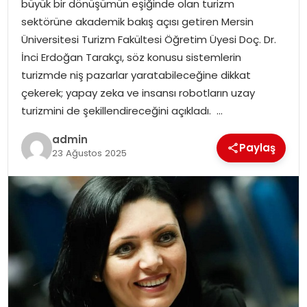
büyük bir dönüşümün eşiğinde olan turizm
EKONOMI
sektörüne akademik bakış açısı getiren Mersin
Üniversitesi Turizm Fakültesi Öğretim Üyesi Doç. Dr.
MAGAZIN
İnci Erdoğan Tarakçı, söz konusu sistemlerin
turizmde niş pazarlar yaratabileceğine dikkat
DÜNYA
çekerek; yapay zeka ve insansı robotların uzay
turizmini de şekillendireceğini açıkladı. …
OTOMOBIL
admin
Paylaş
23 Ağustos 2025