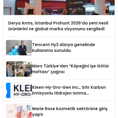
Derya Arms, İstanbul Prohunt 2026’da yeni nesil
ürünlerini ve global marka vizyonunu sergiledi
Tencent Hy3 dünya genelinde
kullanıma sunuldu
Mars Türkiye’den “Köpeğini İşe Götür
Haftası” çağrısı
Kleen-Hy-Dro-Gen Inc., Sıfır Karbon
Emisyonlu Hidrojen Isıtma
Teknolojisinde ISO ve TSSA
Düzenleyici Onaylarını Aldı
Marie Rose kozmetik sektörüne giriş
yaptı