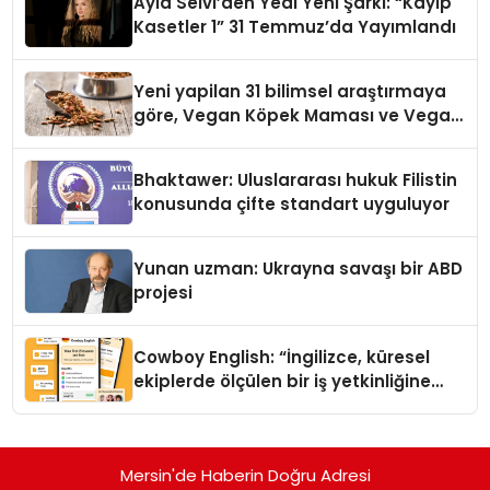
Ayla Selvi’den Yedi Yeni Şarkı: “Kayıp
Kasetler 1” 31 Temmuz’da Yayımlandı
Yeni yapilan 31 bilimsel araştırmaya
göre, Vegan Köpek Maması ve Vegan
Kedi Mamasının İyi Sindirildiğini
Ortaya Koydu
Bhaktawer: Uluslararası hukuk Filistin
konusunda çifte standart uyguluyor
Yunan uzman: Ukrayna savaşı bir ABD
projesi
Cowboy English: “İngilizce, küresel
ekiplerde ölçülen bir iş yetkinliğine
dönüşüyor”
Mersin'de Haberin Doğru Adresi