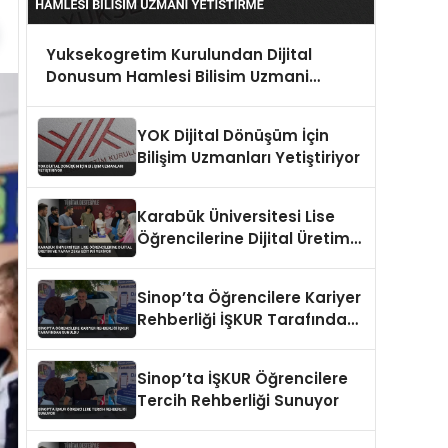
Yuksekogretim Kurulundan Dijital
Donusum Hamlesi Bilisim Uzmani
Yetistirme
YOK Dijital Dönüşüm İçin
Bilişim Uzmanları Yetiştiriyor
Karabük Üniversitesi Lise
Öğrencilerine Dijital Üretim
ve Yapay Zeka Eğitimi
Veriyor
Sinop’ta Öğrencilere Kariyer
Rehberliği İŞKUR Tarafından
Sunuldu
Sinop’ta İŞKUR Öğrencilere
Tercih Rehberliği Sunuyor