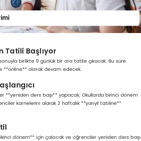
 Tatili Başlıyor
nuyla birlikte 9 günlük bir ara tatile çıkacak. Bu süre
 de **online** olarak devam edecek.
Başlangıcı
r **yeniden ders başı** yapacak. Okullarda birinci dönem
er karnelerini alarak 2 haftalık **yarıyıl tatiline**
il
*ikinci dönem** için çalacak ve öğrenciler yeniden ders başı