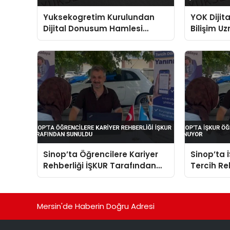
Yuksekogretim Kurulundan
YOK Dijit
Dijital Donusum Hamlesi
Bilişim Uz
Bilisim Uzmani Yetistirme
Sinop’ta Öğrencilere Kariyer
Sinop’ta 
Rehberliği İŞKUR Tarafından
Tercih Re
Sunuldu
Mersin'de Haberin Doğru Adresi