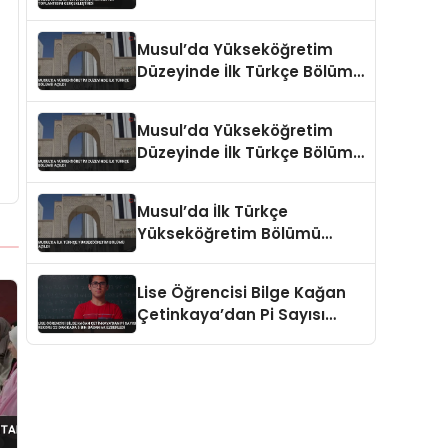
Gerçekleştirdi
Musul’da Yükseköğretim
Düzeyinde İlk Türkçe Bölümü
Açıldı
Musul’da Yükseköğretim
Düzeyinde İlk Türkçe Bölümü
Açıldı
Musul’da İlk Türkçe
Yükseköğretim Bölümü
Açıldı
Lise Öğrencisi Bilge Kağan
Çetinkaya’dan Pi Sayısı
Rekoru 22 Dakikada 5 Bin
Basamak Ezberledi