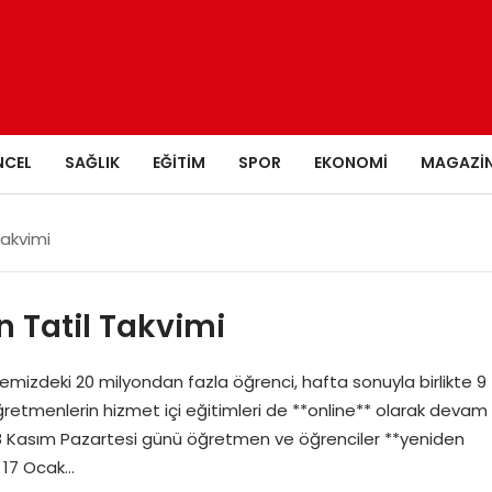
NCEL
SAĞLIK
EĞITIM
SPOR
EKONOMI
MAGAZI
Takvimi
 Tatil Takvimi
emizdeki 20 milyondan fazla öğrenci, hafta sonuyla birlikte 9
 öğretmenlerin hizmet içi eğitimleri de **online** olarak devam
ı 18 Kasım Pazartesi günü öğretmen ve öğrenciler **yeniden
e 17 Ocak…