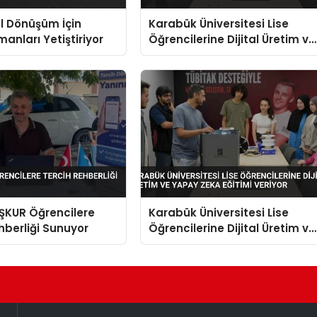
al Dönüşüm İçin
Karabük Üniversitesi Lise
manları Yetiştiriyor
Öğrencilerine Dijital Üretim ve
Yapay Zeka Eğitimi Veriyor
İŞKUR Öğrencilere
Karabük Üniversitesi Lise
hberliği Sunuyor
Öğrencilerine Dijital Üretim ve
Yapay Zeka Eğitimi Veriyor