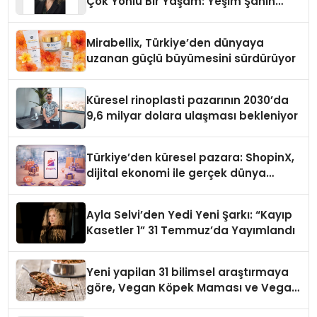
Çok Yönlü Bir Yaşam: Yeşim Şahin
Yaman
Mirabellix, Türkiye’den dünyaya
uzanan güçlü büyümesini sürdürüyor
Küresel rinoplasti pazarının 2030’da
9,6 milyar dolara ulaşması bekleniyor
Türkiye’den küresel pazara: ShopinX,
dijital ekonomi ile gerçek dünya
alışverişini bir araya getirmeyi
hedefliyor
Ayla Selvi’den Yedi Yeni Şarkı: “Kayıp
Kasetler 1” 31 Temmuz’da Yayımlandı
Yeni yapilan 31 bilimsel araştırmaya
göre, Vegan Köpek Maması ve Vegan
Kedi Mamasının İyi Sindirildiğini