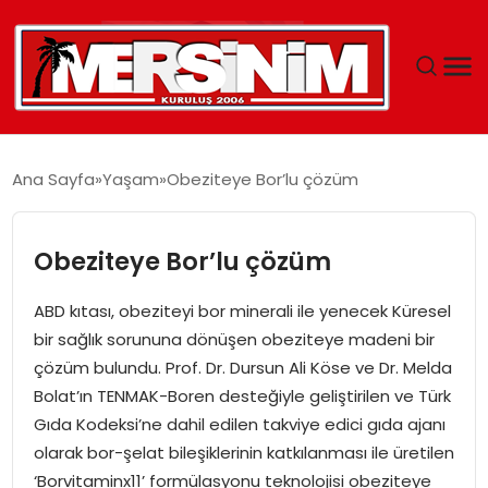
MERSIN
Ana Sayfa
Yaşam
Obeziteye Bor’lu çözüm
YAŞAM
Obeziteye Bor’lu çözüm
GÜNCEL
ABD kıtası, obeziteyi bor minerali ile yenecek Küresel
SAĞLIK
bir sağlık sorununa dönüşen obeziteye madeni bir
çözüm bulundu. Prof. Dr. Dursun Ali Köse ve Dr. Melda
EĞITIM
Bolat’ın TENMAK-Boren desteğiyle geliştirilen ve Türk
Gıda Kodeksi’ne dahil edilen takviye edici gıda ajanı
SPOR
olarak bor-şelat bileşiklerinin katkılanması ile üretilen
‘Borvitaminx11’ formülasyonu teknolojisi obeziteye