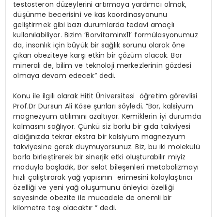
testosteron düzeylerini artırmaya yardımcı olmak,
düşünme becerisini ve kas koordinasyonunu
geliştirmek gibi bazı durumlarda tedavi amaçlı
kullanılabiliyor. Bizim ‘Borvitaminx11’ formülasyonumuz
da, insanlık için büyük bir sağlık sorunu olarak öne
çıkan obeziteye karşı etkin bir çözüm olacak. Bor
minerali de, bilim ve teknoloji merkezlerinin gözdesi
olmaya devam edecek” dedi.
Konu ile ilgili olarak Hitit Üniversitesi
öğretim görevlisi
Prof.Dr Dursun Ali Köse şunları söyledi. ”Bor, kalsiyum
magnezyum atılımını azaltıyor. Kemiklerin iyi durumda
kalmasını sağlıyor. Çünkü siz borlu bir gıda takviyesi
aldığınızda tekrar ekstra bir kalsiyum magnezyum
takviyesine gerek duymuyorsunuz. Biz, bu iki molekülü
borla birleştirerek bir sinerjik etki oluşturabilir miyiz
moduyla başladık, Bor selat bileşenleri metabolizmayı
hızlı çalıştırarak yağ yapısının
erimesini kolaylaştırıcı
özelliği ve yeni yağ oluşumunu önleyici özelliği
sayesinde obezite ile mücadele de önemli bir
kilometre taşı olacaktır ” dedi.