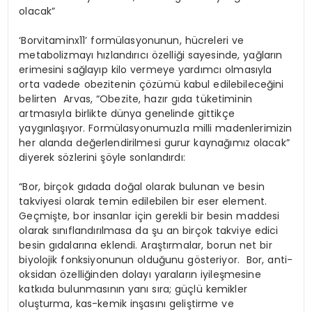
olacak”
‘Borvitaminx11’ formülasyonunun, hücreleri ve
metabolizmayı hızlandırıcı özelliği sayesinde, yağların
erimesini sağlayıp kilo vermeye yardımcı olmasıyla
orta vadede obezitenin çözümü kabul edilebileceğini
belirten
Arvas, “Obezite, hazır gıda tüketiminin
artmasıyla birlikte dünya genelinde gittikçe
yaygınlaşıyor. Formülasyonumuzla milli madenlerimizin
her alanda değerlendirilmesi gurur kaynağımız olacak”
diyerek sözlerini şöyle sonlandırdı:
“Bor, birçok gıdada doğal olarak bulunan ve besin
takviyesi olarak temin edilebilen bir eser element.
Geçmişte, bor insanlar için gerekli bir besin maddesi
olarak sınıflandırılmasa da şu an birçok takviye edici
besin gıdalarına eklendi. Araştırmalar, borun net bir
biyolojik fonksiyonunun olduğunu gösteriyor.
Bor, anti-
oksidan özelliğinden dolayı yaraların iyileşmesine
katkıda bulunmasının yanı sıra; güçlü kemikler
oluşturma, kas-kemik inşasını geliştirme ve