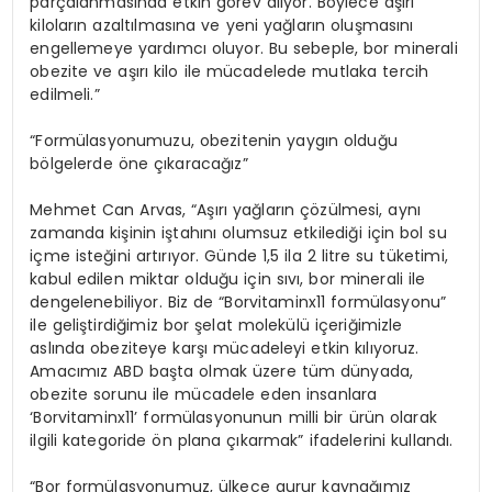
parçalanmasında etkin görev alıyor. Böylece aşırı
kiloların azaltılmasına ve yeni yağların oluşmasını
engellemeye yardımcı oluyor. Bu sebeple, bor minerali
obezite ve aşırı kilo ile mücadelede mutlaka tercih
edilmeli.”
“Formülasyonumuzu, obezitenin yaygın olduğu
bölgelerde öne çıkaracağız”
Mehmet Can Arvas, “Aşırı yağların çözülmesi, aynı
zamanda kişinin iştahını olumsuz etkilediği için bol su
içme isteğini artırıyor. Günde 1,5 ila 2 litre su tüketimi,
kabul edilen miktar olduğu için sıvı, bor minerali ile
dengelenebiliyor. Biz de “Borvitaminx11 formülasyonu”
ile geliştirdiğimiz bor şelat molekülü içeriğimizle
aslında obeziteye karşı mücadeleyi etkin kılıyoruz.
Amacımız ABD başta olmak üzere tüm dünyada,
obezite sorunu ile mücadele eden insanlara
‘Borvitaminx11’ formülasyonunun milli bir ürün olarak
ilgili kategoride ön plana çıkarmak” ifadelerini kullandı.
“Bor formülasyonumuz, ülkece gurur kaynağımız