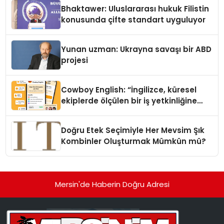
Ortaya Koydu
Bhaktawer: Uluslararası hukuk Filistin
konusunda çifte standart uyguluyor
Yunan uzman: Ukrayna savaşı bir ABD
projesi
Cowboy English: “İngilizce, küresel
ekiplerde ölçülen bir iş yetkinliğine
dönüşüyor”
Doğru Etek Seçimiyle Her Mevsim Şık
Kombinler Oluşturmak Mümkün mü?
Mersin'de Haberin Doğru Adresi