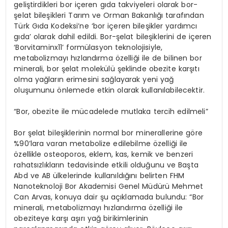
geliştirdikleri bor içeren gıda takviyeleri olarak bor-
şelat bileşikleri Tarım ve Orman Bakanlığı tarafından
Türk Gıda Kodeksi’ne ‘bor içeren bileşikler yardımcı
gıda’ olarak dahil edildi. Bor-şelat bileşiklerini de içeren
‘Borvitaminx11’ formülasyon teknolojisiyle,
metabolizmayı hızlandırma özelliği ile de bilinen bor
minerali, bor şelat molekülü şeklinde obezite karşıtı
olma yağların erimesini sağlayarak yeni yağ
oluşumunu önlemede etkin olarak kullanılabilecektir.
“Bor, obezite ile mücadelede mutlaka tercih edilmeli”
Bor şelat bileşiklerinin normal bor minerallerine göre
%90’lara varan metabolize edilebilme özelliği ile
özellikle osteoporos, eklem, kas, kemik ve benzeri
rahatsızlıkların tedavisinde etkili olduğunu ve Başta
Abd ve AB ülkelerinde kullanıldığını belirten FHM
Nanoteknoloji Bor Akademisi Genel Müdürü Mehmet
Can Arvas, konuya dair şu açıklamada bulundu: “Bor
minerali, metabolizmayı hızlandırma özelliği ile
obeziteye karşı aşırı yağ birikimlerinin