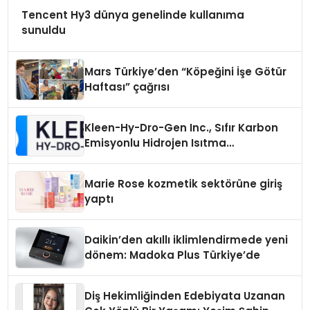
Tencent Hy3 dünya genelinde kullanıma
sunuldu
Mars Türkiye’den “Köpeğini İşe Götür
Haftası” çağrısı
Kleen-Hy-Dro-Gen Inc., Sıfır Karbon
Emisyonlu Hidrojen Isıtma
Teknolojisinde ISO ve TSSA
Düzenleyici Onaylarını Aldı
Marie Rose kozmetik sektörüne giriş
yaptı
Daikin’den akıllı iklimlendirmede yeni
dönem: Madoka Plus Türkiye’de
Diş Hekimliğinden Edebiyata Uzanan