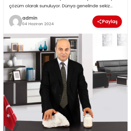
EKONOMI
çözüm olarak sunuluyor. Dünya genelinde sekiz…
admin
MAGAZIN
Paylaş
04 Haziran 2024
DÜNYA
OTOMOBIL