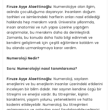
Firuze Ayşe Alaettinoğlu:
Numerolojiye olan ilgim,
aslında çocukluğuma dayanıyor. İnsanların doğum
tarihleri ve isimlerindeki harflerin onları nasıl etkilediği
hakkında hep merakım vardı. Üniversite yıllarımda,
insan anatomisi ve ruh yapısı üzerine yaptığım
araştırmalar, bu merakımı daha da derinleştirdi.
Zamanla, bu konuda daha fazla bilgi edinmek ve
kendimi geliştirmek için çeşitli eğitimlere katıldım ve
bu alanda uzmanlaşmaya karar verdim.
Numeroloji Nedir?
Soru: Numerolojiyi nasıl tanımlarsınız?
Firuze Ayşe Alaettinoğlu:
Numeroloji, sayıların
enerjilerini ve bu enerjilerin insanlar üzerindeki etkilerini
inceleyen bir bilim dalıdır. Her sayının kendine özgü bir
titreşimi ve enerjisi vardır. Bu titreşimler, kişinin
karakterini, yaşam yolunu, yeteneklerini ve hatta
kaderini etkileyebilir. Numeroloji, bu titreşimleri
anlamamıza ve onlardan nasıl faydalanabileceğimizi