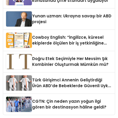
konusunda çifte standart uyguluyor
Yunan uzman: Ukrayna savaşı bir ABD
projesi
Cowboy English: “İngilizce, küresel
ekiplerde ölçülen bir iş yetkinliğine
dönüşüyor”
Doğru Etek Seçimiyle Her Mevsim Şık
Kombinler Oluşturmak Mümkün mü?
Türk Girişimci Annenin Geliştirdiği
Ürün ABD’de Bebeklerde Güvenli Uyku
Standardına Yeni Bir Bakış Açısı
Getiriyor.
CGTN: Çin neden yazın yoğun ilgi
gören bir destinasyon hâline geldi?