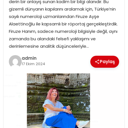
derin bir anlayış sunan kadim bir bilgi alanıdır. Bu
EKONOMI
gizemli dünyanın kapılarını aralamak için, Türkiye’nin
sayılı numeroloji uzmanlarından Firuze Ayşe
MAGAZIN
Alaettinoğlu ile kapsamlı bir röportaj gerçekleştirdik.
Firuze Hanım, sadece numeroloji bilgisiyle değil, aynı
DÜNYA
zamanda bu alandaki felsefi yaklaşımı ve
derinlemesine analitik düşünceleriyle…
OTOMOBIL
admin
Paylaş
17 Ekim 2024