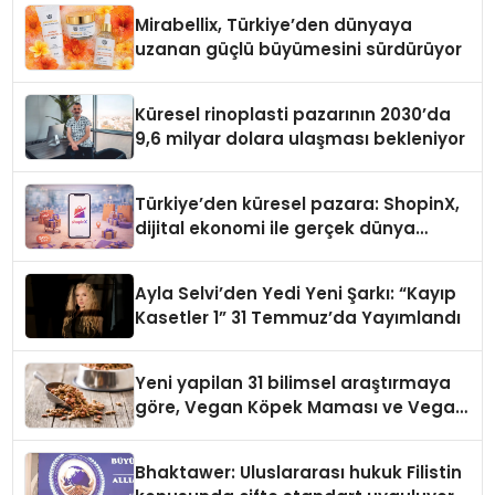
Mirabellix, Türkiye’den dünyaya
uzanan güçlü büyümesini sürdürüyor
Küresel rinoplasti pazarının 2030’da
9,6 milyar dolara ulaşması bekleniyor
Türkiye’den küresel pazara: ShopinX,
dijital ekonomi ile gerçek dünya
alışverişini bir araya getirmeyi
hedefliyor
Ayla Selvi’den Yedi Yeni Şarkı: “Kayıp
Kasetler 1” 31 Temmuz’da Yayımlandı
Yeni yapilan 31 bilimsel araştırmaya
göre, Vegan Köpek Maması ve Vegan
Kedi Mamasının İyi Sindirildiğini
Ortaya Koydu
Bhaktawer: Uluslararası hukuk Filistin