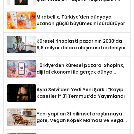
Yaman
Mirabellix, Türkiye’den dünyaya
uzanan güçlü büyümesini sürdürüyor
Küresel rinoplasti pazarının 2030’da
9,6 milyar dolara ulaşması bekleniyor
Türkiye’den küresel pazara: ShopinX,
dijital ekonomi ile gerçek dünya
alışverişini bir araya getirmeyi
hedefliyor
Ayla Selvi’den Yedi Yeni Şarkı: “Kayıp
Kasetler 1” 31 Temmuz’da Yayımlandı
Yeni yapilan 31 bilimsel araştırmaya
göre, Vegan Köpek Maması ve Vegan
Kedi Mamasının İyi Sindirildiğini
Ortaya Koydu