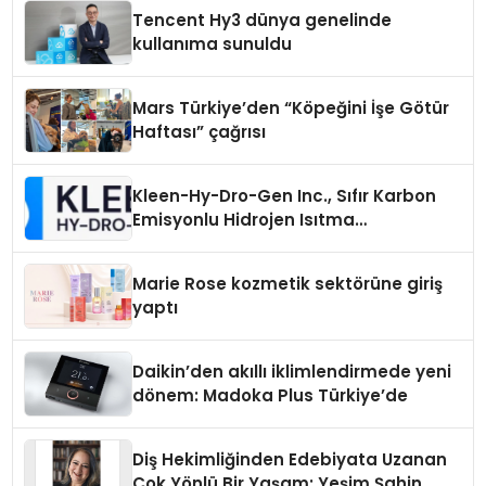
Tencent Hy3 dünya genelinde
kullanıma sunuldu
Mars Türkiye’den “Köpeğini İşe Götür
Haftası” çağrısı
Kleen-Hy-Dro-Gen Inc., Sıfır Karbon
Emisyonlu Hidrojen Isıtma
Teknolojisinde ISO ve TSSA
Düzenleyici Onaylarını Aldı
Marie Rose kozmetik sektörüne giriş
yaptı
Daikin’den akıllı iklimlendirmede yeni
dönem: Madoka Plus Türkiye’de
Diş Hekimliğinden Edebiyata Uzanan
Çok Yönlü Bir Yaşam: Yeşim Şahin