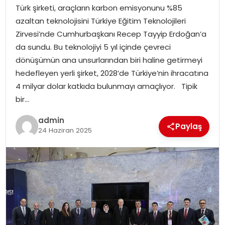
EKONOMI
Türk şirketi, araçların karbon emisyonunu %85
azaltan teknolojisini Türkiye Eğitim Teknolojileri
MAGAZIN
Zirvesi’nde Cumhurbaşkanı Recep Tayyip Erdoğan’a
da sundu. Bu teknolojiyi 5 yıl içinde çevreci
DÜNYA
dönüşümün ana unsurlarından biri haline getirmeyi
hedefleyen yerli şirket, 2028’de Türkiye’nin ihracatına
OTOMOBIL
4 milyar dolar katkıda bulunmayı amaçlıyor. Tipik
bir…
admin
Paylaş
24 Haziran 2025