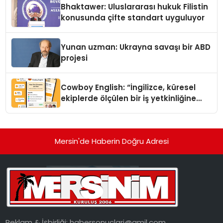
Bhaktawer: Uluslararası hukuk Filistin
konusunda çifte standart uyguluyor
Yunan uzman: Ukrayna savaşı bir ABD
projesi
Cowboy English: “İngilizce, küresel
ekiplerde ölçülen bir iş yetkinliğine
dönüşüyor”
Mersin'de Haberin Doğru Adresi
Reklam & İşbirliği:
habersonuclari@gmil.com