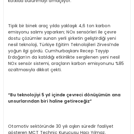
katkıda bulunmayı amaçlıyor.
Tipik bir binek araç yılda yaklaşık 4,6 ton karbon
emisyonu salımı yaparken; NOx sensörleri ile çevre
dostu çözümler sunan yerli şirketin geliştirdiği yeni
nesil teknoloji, Türkiye Eğitim Teknolojileri Zirvesi’nde
yoğun ilgi gördü. Cumhurbaşkanı Recep Tayyip
Erdoğan’ın da katıldığı etkinlikte sergilenen yeni nesil
NOx sensör sistemi, araçların karbon emisyonunu %85
azaltmasıyla dikkat çekti.
“
Bu teknolojiyi 5 yıl içinde çevreci d
ö
nüşümün ana
unsurlarından biri haline getireceğ
iz
”
Otomotiv sektöründe 30 yılı aşkın süredir faaliyet
gösteren MCT Technic Kurucusu Hacı Yılmaz,