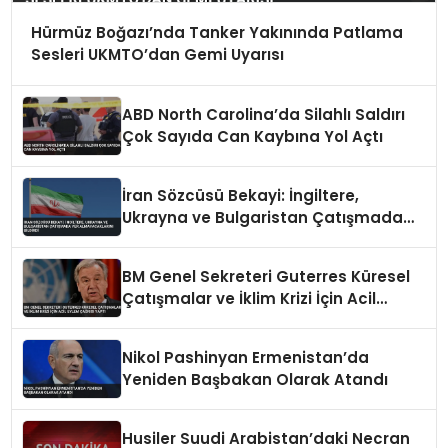
Hürmüz Boğazı’nda Tanker Yakınında Patlama
Sesleri UKMTO’dan Gemi Uyarısı
ABD North Carolina’da Silahlı Saldırı
Çok Sayıda Can Kaybına Yol Açtı
İran Sözcüsü Bekayi: İngiltere,
Ukrayna ve Bulgaristan Çatışmada
Yer Almayacaklarını Bildirdi
BM Genel Sekreteri Guterres Küresel
Çatışmalar ve İklim Krizi İçin Acil
Eylem Çağrısı Yaptı
Nikol Pashinyan Ermenistan’da
Yeniden Başbakan Olarak Atandı
Husiler Suudi Arabistan’daki Necran