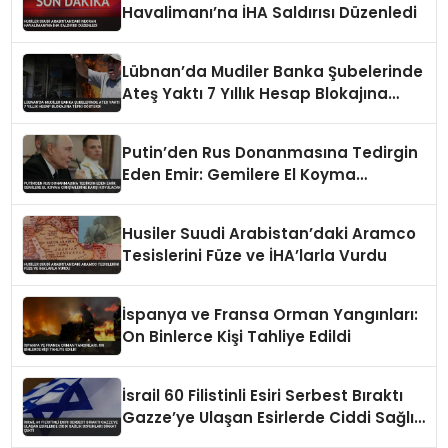
Havalimanı’na İHA Saldırısı Düzenledi
Lübnan’da Mudiler Banka Şubelerinde
Ateş Yaktı 7 Yıllık Hesap Blokajına
Tepki Gösterdi
Putin’den Rus Donanmasına Tedirgin
Eden Emir: Gemilere El Koyma
Girişimlerine Karşı Koyulacak
Husiler Suudi Arabistan’daki Aramco
Tesislerini Füze ve İHA’larla Vurdu
İspanya ve Fransa Orman Yangınları:
On Binlerce Kişi Tahliye Edildi
İsrail 60 Filistinli Esiri Serbest Bıraktı
Gazze’ye Ulaşan Esirlerde Ciddi Sağlık
Sorunları Dikkat Çekti