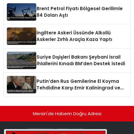
Brent Petrol Fiyatı Bölgesel Gerilimle
84 Doları Aştı
İngiltere Askeri Üssünde Alkollü
Askerler Zırhlı Araçla Kaza Yaptı
Suriye Dışişleri Bakanı Şeybani İsrail
İhlallerini Kınadı BM’den Destek İstedi
Putin’den Rus Gemilerine El Koyma
Tehdidine Karşı Emir Kaliningrad ve
Ukrayna Vurgusu
Mersin'de Haberin Doğru Adresi