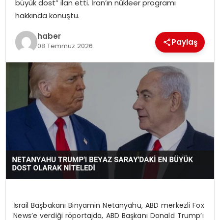
büyük dost” ilan etti. İran’ın nükleer programı
EKONOMI
hakkında konuştu.
MAGAZIN
haber
Paylaş
08 Temmuz 2026
DÜNYA
OTOMOBIL
İsrail Başbakanı Binyamin Netanyahu, ABD merkezli Fox
News’e verdiği röportajda, ABD Başkanı Donald Trump’ı