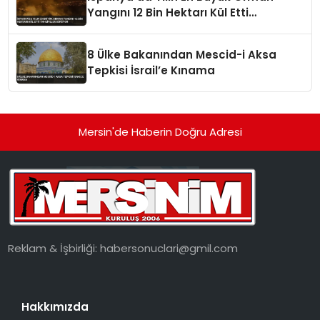
Yangını 12 Bin Hektarı Kül Etti
Tahliyeler Sürüyor
8 Ülke Bakanından Mescid-i Aksa
Tepkisi İsrail’e Kınama
Mersin'de Haberin Doğru Adresi
Reklam & İşbirliği:
habersonuclari@gmil.com
Hakkımızda