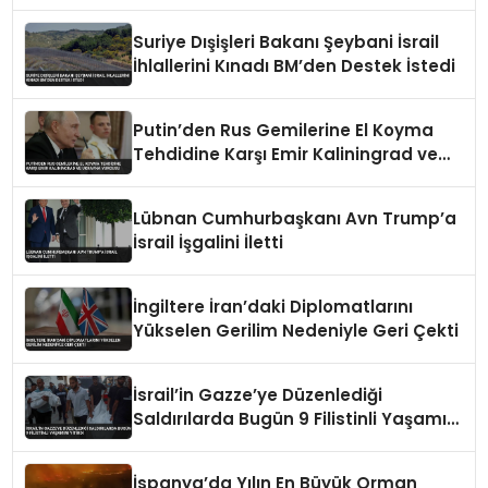
Suriye Dışişleri Bakanı Şeybani İsrail
İhlallerini Kınadı BM’den Destek İstedi
Putin’den Rus Gemilerine El Koyma
Tehdidine Karşı Emir Kaliningrad ve
Ukrayna Vurgusu
Lübnan Cumhurbaşkanı Avn Trump’a
İsrail İşgalini İletti
İngiltere İran’daki Diplomatlarını
Yükselen Gerilim Nedeniyle Geri Çekti
İsrail’in Gazze’ye Düzenlediği
Saldırılarda Bugün 9 Filistinli Yaşamını
Yitirdi
İspanya’da Yılın En Büyük Orman