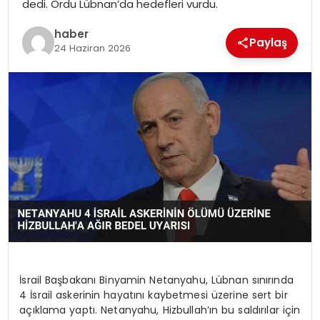
dedi. Ordu Lübnan’da hedefleri vurdu.
EKONOMI
haber
Paylaş
MAGAZIN
24 Haziran 2026
DÜNYA
OTOMOBIL
İsrail Başbakanı Binyamin Netanyahu, Lübnan sınırında
4 İsrail askerinin hayatını kaybetmesi üzerine sert bir
açıklama yaptı. Netanyahu, Hizbullah’ın bu saldırılar için