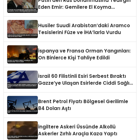
Putin’den Rus Donanmasına Tedirgin
Eden Emir: Gemilere El Koyma
Girişimlerine Karşı Koyulacak
Husiler Suudi Arabistan’daki Aramco
Tesislerini Füze ve İHA’larla Vurdu
İspanya ve Fransa Orman Yangınları:
On Binlerce Kişi Tahliye Edildi
İsrail 60 Filistinli Esiri Serbest Bıraktı
Gazze’ye Ulaşan Esirlerde Ciddi Sağlık
Sorunları Dikkat Çekti
Brent Petrol Fiyatı Bölgesel Gerilimle
84 Doları Aştı
İngiltere Askeri Üssünde Alkollü
Askerler Zırhlı Araçla Kaza Yaptı