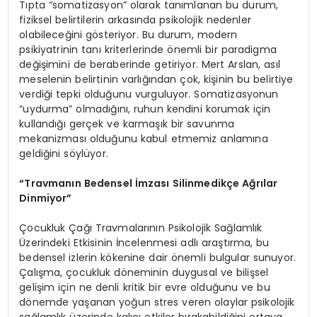
Tıpta “somatizasyon” olarak tanımlanan bu durum,
fiziksel belirtilerin arkasında psikolojik nedenler
olabileceğini gösteriyor. Bu durum, modern
psikiyatrinin tanı kriterlerinde önemli bir paradigma
değişimini de beraberinde getiriyor. Mert Arslan, asıl
meselenin belirtinin varlığından çok, kişinin bu belirtiye
verdiği tepki olduğunu vurguluyor. Somatizasyonun
“uydurma” olmadığını, ruhun kendini korumak için
kullandığı gerçek ve karmaşık bir savunma
mekanizması olduğunu kabul etmemiz anlamına
geldiğini söylüyor.
“Travmanı
n Bedensel
İmzası Silinmedikçe Ağrılar
Dinmiyor”
Çocukluk Çağı Travmalarının Psikolojik Sağlamlık
Üzerindeki Etkisinin İncelenmesi adlı araştırma, bu
bedensel izlerin kökenine dair önemli bulgular sunuyor.
Çalışma, çocukluk döneminin duygusal ve bilişsel
gelişim için ne denli kritik bir evre olduğunu ve bu
dönemde yaşanan yoğun stres veren olaylar psikolojik
sağlamlık üzerinde kalıcı etkiler bırakabildiğini ortaya