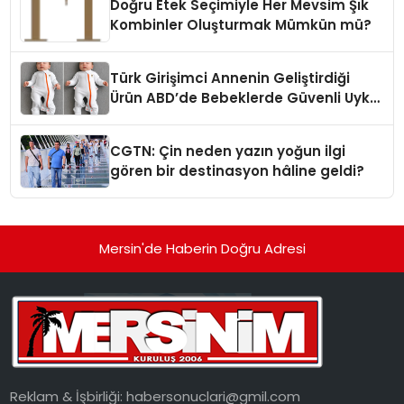
Doğru Etek Seçimiyle Her Mevsim Şık
Kombinler Oluşturmak Mümkün mü?
Türk Girişimci Annenin Geliştirdiği
Ürün ABD’de Bebeklerde Güvenli Uyku
Standardına Yeni Bir Bakış Açısı
Getiriyor.
CGTN: Çin neden yazın yoğun ilgi
gören bir destinasyon hâline geldi?
Mersin'de Haberin Doğru Adresi
Reklam & İşbirliği:
habersonuclari@gmil.com