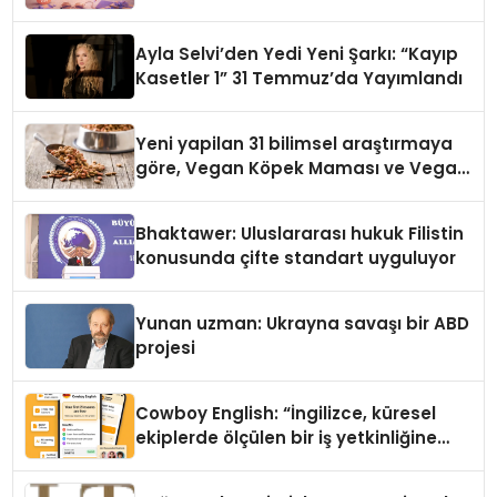
alışverişini bir araya getirmeyi
hedefliyor
Ayla Selvi’den Yedi Yeni Şarkı: “Kayıp
Kasetler 1” 31 Temmuz’da Yayımlandı
Yeni yapilan 31 bilimsel araştırmaya
göre, Vegan Köpek Maması ve Vegan
Kedi Mamasının İyi Sindirildiğini
Ortaya Koydu
Bhaktawer: Uluslararası hukuk Filistin
konusunda çifte standart uyguluyor
Yunan uzman: Ukrayna savaşı bir ABD
projesi
Cowboy English: “İngilizce, küresel
ekiplerde ölçülen bir iş yetkinliğine
dönüşüyor”