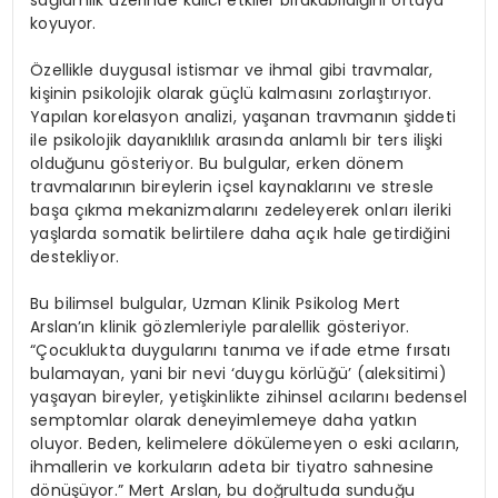
koyuyor.
Özellikle duygusal istismar ve ihmal gibi travmalar,
kişinin psikolojik olarak güçlü kalmasını zorlaştırıyor.
Yapılan korelasyon analizi, yaşanan travmanın şiddeti
ile psikolojik dayanıklılık arasında anlamlı bir ters ilişki
olduğunu gösteriyor. Bu bulgular, erken dönem
travmalarının bireylerin içsel kaynaklarını ve stresle
başa çıkma mekanizmalarını zedeleyerek onları ileriki
yaşlarda somatik belirtilere daha açık hale getirdiğini
destekliyor.
Bu bilimsel bulgular, Uzman Klinik Psikolog Mert
Arslan’ın klinik gözlemleriyle paralellik gösteriyor.
“Çocuklukta duygularını tanıma ve ifade etme fırsatı
bulamayan, yani bir nevi ‘duygu körlüğü’ (aleksitimi)
yaşayan bireyler, yetişkinlikte zihinsel acılarını bedensel
semptomlar olarak deneyimlemeye daha yatkın
oluyor. Beden, kelimelere dökülemeyen o eski acıların,
ihmallerin ve korkuların adeta bir tiyatro sahnesine
dönüşüyor.” Mert Arslan, bu doğrultuda sunduğu