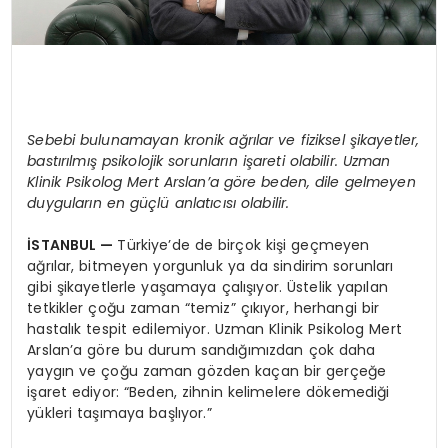
Sebebi bulunamayan kronik a
ğ
r
ı
lar ve fiziksel
ş
ikayetler,
bast
ı
r
ı
lm
ış
psikolojik sorunlar
ı
n i
ş
areti olabilir. Uzman
Klinik Psikolog Mert Arslan
’
a g
ö
re beden, dile gelmeyen
duygular
ı
n en g
üç
l
ü
anlat
ı
c
ı
s
ı
olabilir.
İ
STANBUL
—
Türkiye’de de birçok kişi geçmeyen
ağrılar, bitmeyen yorgunluk ya da sindirim sorunları
gibi şikayetlerle yaşamaya çalışıyor. Üstelik yapılan
tetkikler çoğu zaman “temiz” çıkıyor, herhangi bir
hastalık tespit edilemiyor. Uzman Klinik Psikolog Mert
Arslan’a göre bu durum sandığımızdan çok daha
yaygın ve çoğu zaman gözden kaçan bir gerçeğe
işaret ediyor: “Beden, zihnin kelimelere dökemediği
yükleri taşımaya başlıyor.”