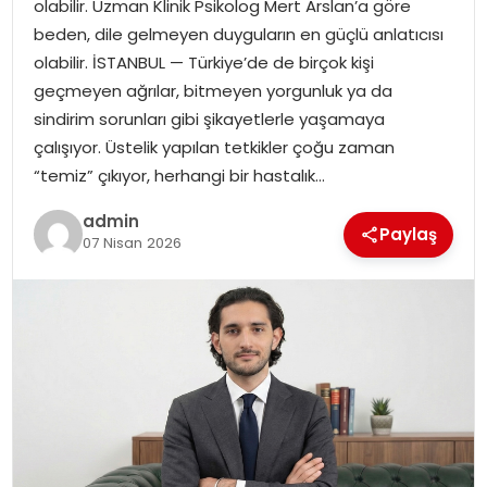
olabilir. Uzman Klinik Psikolog Mert Arslan’a göre
EKONOMI
beden, dile gelmeyen duyguların en güçlü anlatıcısı
olabilir. İSTANBUL — Türkiye’de de birçok kişi
MAGAZIN
geçmeyen ağrılar, bitmeyen yorgunluk ya da
sindirim sorunları gibi şikayetlerle yaşamaya
DÜNYA
çalışıyor. Üstelik yapılan tetkikler çoğu zaman
“temiz” çıkıyor, herhangi bir hastalık…
OTOMOBIL
admin
Paylaş
07 Nisan 2026