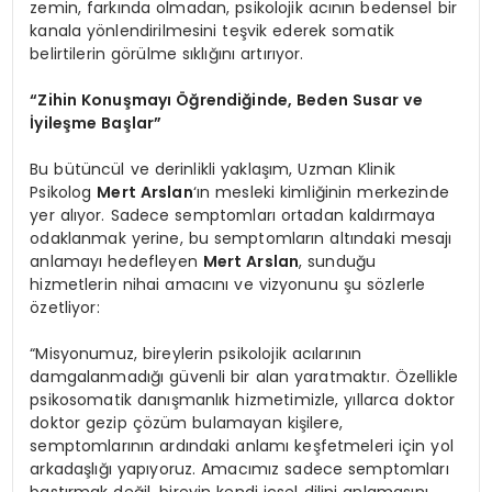
zemin, farkında olmadan, psikolojik acının bedensel bir
kanala yönlendirilmesini teşvik ederek somatik
belirtilerin görülme sıklığını artırıyor.
“
Zihin Konuşmayı Öğrendiğinde, Beden Susar ve
İyileşme Başlar”
Bu bütüncül ve derinlikli yaklaşım, Uzman Klinik
Psikolog
Mert Arslan
‘ın mesleki kimliğinin merkezinde
yer alıyor. Sadece semptomları ortadan kaldırmaya
odaklanmak yerine, bu semptomların altındaki mesajı
anlamayı hedefleyen
Mert Arslan
, sunduğu
hizmetlerin nihai amacını ve vizyonunu şu sözlerle
özetliyor:
“Misyonumuz, bireylerin psikolojik acılarının
damgalanmadığı güvenli bir alan yaratmaktır. Özellikle
psikosomatik danışmanlık hizmetimizle, yıllarca doktor
doktor gezip çözüm bulamayan kişilere,
semptomlarının ardındaki anlamı keşfetmeleri için yol
arkadaşlığı yapıyoruz. Amacımız sadece semptomları
bastırmak değil, bireyin kendi içsel dilini anlamasını