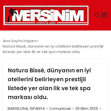
MERSIN
Ana Sayfa
Yaşam
Natura Bissé, dünyanın en iyi otellerini belirleyen prestijli
YAŞAM
listede yer alan ilk ve tek spa markası oldu.
GÜNCEL
Natura Bissé, dünyanın en iyi
SAĞLIK
otellerini belirleyen prestijli
listede yer alan ilk ve tek spa
EĞITIM
markası oldu.
SPOR
BARSELONA, İSPANYA – Comunicae – 29 Ekim 2025 –