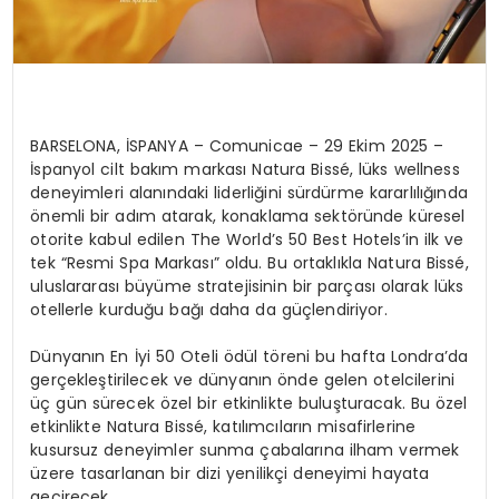
BARSELONA, İSPANYA – Comunicae – 29 Ekim 2025 –
İspanyol cilt bakım markası Natura Bissé, lüks wellness
deneyimleri alanındaki liderliğini sürdürme kararlılığında
önemli bir adım atarak, konaklama sektöründe küresel
otorite kabul edilen The World’s 50 Best Hotels’in ilk ve
tek “Resmi Spa Markası” oldu. Bu ortaklıkla Natura Bissé,
uluslararası büyüme stratejisinin bir parçası olarak lüks
otellerle kurduğu bağı daha da güçlendiriyor.
Dünyanın En İyi 50 Oteli ödül töreni bu hafta Londra’da
gerçekleştirilecek ve dünyanın önde gelen otelcilerini
üç gün sürecek özel bir etkinlikte buluşturacak. Bu özel
etkinlikte Natura Bissé, katılımcıların misafirlerine
kusursuz deneyimler sunma çabalarına ilham vermek
üzere tasarlanan bir dizi yenilikçi deneyimi hayata
geçirecek.