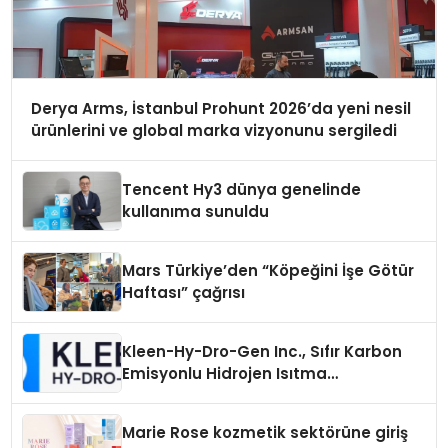
Derya Arms, İstanbul Prohunt 2026’da yeni nesil
ürünlerini ve global marka vizyonunu sergiledi
Tencent Hy3 dünya genelinde
kullanıma sunuldu
Mars Türkiye’den “Köpeğini İşe Götür
Haftası” çağrısı
Kleen-Hy-Dro-Gen Inc., Sıfır Karbon
Emisyonlu Hidrojen Isıtma
Teknolojisinde ISO ve TSSA
Düzenleyici Onaylarını Aldı
Marie Rose kozmetik sektörüne giriş