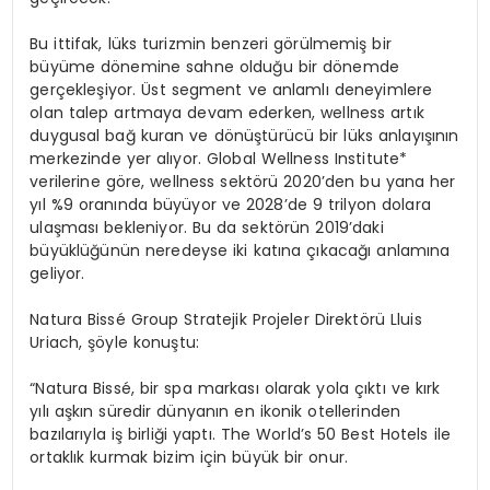
Bu ittifak, lüks turizmin benzeri görülmemiş bir
büyüme dönemine sahne olduğu bir dönemde
gerçekleşiyor. Üst segment ve anlamlı deneyimlere
olan talep artmaya devam ederken, wellness artık
duygusal bağ kuran ve dönüştürücü bir lüks anlayışının
merkezinde yer alıyor. Global Wellness Institute*
verilerine göre, wellness sektörü 2020’den bu yana her
yıl %9 oranında büyüyor ve 2028’de 9 trilyon dolara
ulaşması bekleniyor. Bu da sektörün 2019’daki
büyüklüğünün neredeyse iki katına çıkacağı anlamına
geliyor.
Natura Bissé Group Stratejik Projeler Direktörü Lluis
Uriach
, şöyle konuştu:
“Natura Bissé, bir spa markası olarak yola çıktı ve kırk
yılı aşkın süredir dünyanın en ikonik otellerinden
bazılarıyla iş birliği yaptı. The World’s 50 Best Hotels ile
ortaklık kurmak bizim için büyük bir onur.