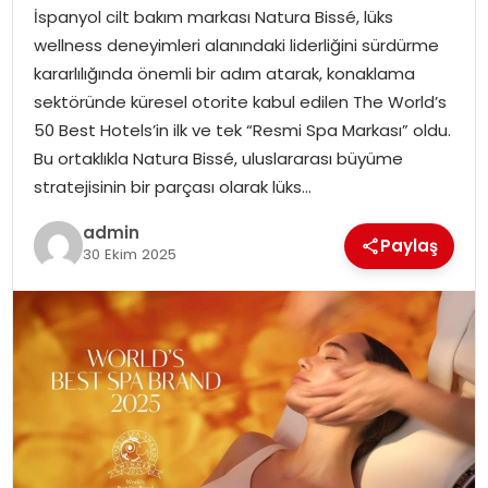
EKONOMI
İspanyol cilt bakım markası Natura Bissé, lüks
wellness deneyimleri alanındaki liderliğini sürdürme
MAGAZIN
kararlılığında önemli bir adım atarak, konaklama
sektöründe küresel otorite kabul edilen The World’s
DÜNYA
50 Best Hotels’in ilk ve tek “Resmi Spa Markası” oldu.
Bu ortaklıkla Natura Bissé, uluslararası büyüme
OTOMOBIL
stratejisinin bir parçası olarak lüks…
admin
Paylaş
30 Ekim 2025