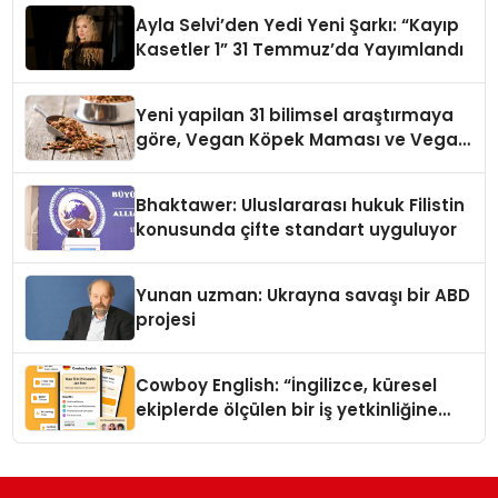
hedefliyor
Ayla Selvi’den Yedi Yeni Şarkı: “Kayıp
Kasetler 1” 31 Temmuz’da Yayımlandı
Yeni yapilan 31 bilimsel araştırmaya
göre, Vegan Köpek Maması ve Vegan
Kedi Mamasının İyi Sindirildiğini
Ortaya Koydu
Bhaktawer: Uluslararası hukuk Filistin
konusunda çifte standart uyguluyor
Yunan uzman: Ukrayna savaşı bir ABD
projesi
Cowboy English: “İngilizce, küresel
ekiplerde ölçülen bir iş yetkinliğine
dönüşüyor”