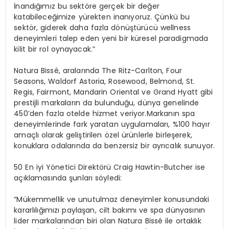
İnandığımız bu sektöre gerçek bir değer
katabileceğimize yürekten inanıyoruz. Çünkü bu
sektör, giderek daha fazla
dönüştürücü wellness
deneyimleri
talep eden yeni bir küresel paradigmada
kilit bir rol oynayacak.”
Natura Bissé, aralarında The Ritz-Carlton, Four
Seasons, Waldorf Astoria, Rosewood, Belmond, St.
Regis, Fairmont, Mandarin Oriental ve Grand Hyatt gibi
prestijli markaların da bulunduğu, dünya genelinde
450’den fazla otelde hizmet veriyor.Markanın spa
deneyimlerinde fark yaratan uygulamaları, %100 hayır
amaçlı olarak geliştirilen özel ürünlerle birleşerek,
konuklara odalarında da benzersiz bir ayrıcalık sunuyor.
50 En iyi Yönetici Direktörü Craig Hawtin-Butcher
ise
açıklamasında şunları söyledi:
“Mükemmellik ve unutulmaz deneyimler konusundaki
kararlılığımızı paylaşan, cilt bakımı ve spa dünyasının
lider markalarından biri olan Natura Bissé ile ortaklık