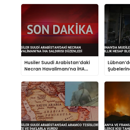
Husiler Suudi Arabistan’daki
Lübnan’d
Necran Havalimanı’na İHA
Şubelerind
Saldırısı Düzenledi
Hesap Blo
Gösterdi