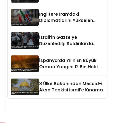
İngiltere İran’daki
Diplomatlarını Yükselen
Gerilim Nedeniyle Geri Çekti
İsrail’in Gazze’ye
Düzenlediği Saldırılarda
Bugün 9 Filistinli Yaşamını
Yitirdi
İspanya’da Yılın En Büyük
Orman Yangını 12 Bin Hektarı
Kül Etti Tahliyeler Sürüyor
8 Ülke Bakanından Mescid-i
Aksa Tepkisi İsrail’e Kınama