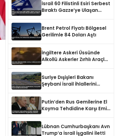
İsrail 60 Filistinli Esiri Serbest
Bıraktı Gazze’ye Ulaşan
Esirlerde Ciddi Sağlık
Sorunları Dikkat Çekti
Brent Petrol Fiyatı Bölgesel
Gerilimle 84 Doları Aştı
İngiltere Askeri Üssünde
Alkollü Askerler Zırhlı Araçla
Kaza Yaptı
Suriye Dışişleri Bakanı
Şeybani İsrail İhlallerini
Kınadı BM’den Destek İstedi
Putin’den Rus Gemilerine El
Koyma Tehdidine Karşı Emir
Kaliningrad ve Ukrayna
Vurgusu
Lübnan Cumhurbaşkanı Avn
Trump’a İsrail İşgalini İletti