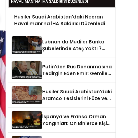
Husiler Suudi Arabistan’daki Necran
Havalimanı’na İHA Saldırısı Düzenledi
Lübnan’da Mudiler Banka
Şubelerinde Ateş Yaktı 7
Yıllık Hesap Blokajına Tepki
Gösterdi
Putin’den Rus Donanmasına
Tedirgin Eden Emir: Gemilere
El Koyma Girişimlerine Karşı
Koyulacak
Husiler Suudi Arabistan’daki
Aramco Tesislerini Füze ve
İHA’larla Vurdu
İspanya ve Fransa Orman
Yangınları: On Binlerce Kişi
Tahliye Edildi