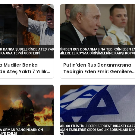
a Mudiler Banka
Putin’den Rus Donanmasına
e Ateş Yaktı 7 Yıllık
Tedirgin Eden Emir: Gemilere
kajına Tepki
El Koyma Girişimlerine Karşı
Koyulacak