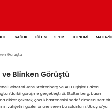
NCEL
SAĞLIK
EĞITIM
SPOR
EKONOMI
MAGAZI
nken Görüştü
g ve Blinken Görüştü
Genel Sekreteri Jens Stoltenberg ve ABD Dışişleri Bakanı
ton’da ikili görüşme gerçekleştirdi. Stoltenberg, basın
ına dikkat çekerek, çocuk hastanesini hedef almasını sert bir
ının vahşetini gözler önüne seren bu saldırıların, Ukrayna’ya