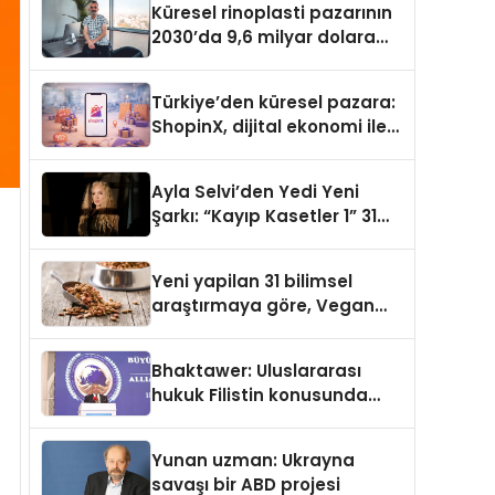
Küresel rinoplasti pazarının
2030’da 9,6 milyar dolara
ulaşması bekleniyor
Türkiye’den küresel pazara:
ShopinX, dijital ekonomi ile
gerçek dünya alışverişini bir
araya getirmeyi hedefliyor
Ayla Selvi’den Yedi Yeni
Şarkı: “Kayıp Kasetler 1” 31
Temmuz’da Yayımlandı
Yeni yapilan 31 bilimsel
araştırmaya göre, Vegan
Köpek Maması ve Vegan
Kedi Mamasının İyi
Bhaktawer: Uluslararası
Sindirildiğini Ortaya Koydu
hukuk Filistin konusunda
çifte standart uyguluyor
Yunan uzman: Ukrayna
savaşı bir ABD projesi