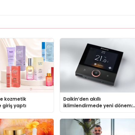
se kozmetik
Daikin’den akıllı
 giriş yaptı
iklimlendirmede yeni dönem:
Madoka Plus Türkiye’de