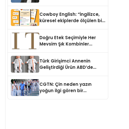
Cowboy English: “İngilizce,
küresel ekiplerde ölçülen bir
iş yetkinliğine dönüşüyor”
Doğru Etek Seçimiyle Her
Mevsim Şık Kombinler
Oluşturmak Mümkün mü?
Türk Girişimci Annenin
Geliştirdiği Ürün ABD’de
Bebeklerde Güvenli Uyku
Standardına Yeni Bir Bakış
CGTN: Çin neden yazın
Açısı Getiriyor.
yoğun ilgi gören bir
destinasyon hâline geldi?