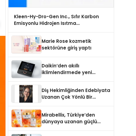
Kleen-Hy-Dro-Gen Inc., Sıfır Karbon
Emisyonlu Hidrojen Isıtma
Teknolojisinde ISO ve TSSA Düzenleyici
Onaylarını Aldı
Marie Rose kozmetik
sektörüne giriş yaptı
Daikin’den akıllı
iklimlendirmede yeni
dönem: Madoka Plus
Türkiye’de
Diş Hekimliğinden Edebiyata
Uzanan Çok Yönlü Bir
Yaşam: Yeşim Şahin Yaman
Mirabellix, Türkiye’den
dünyaya uzanan güçlü
büyümesini sürdürüyor