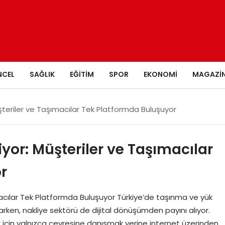
NCEL
SAĞLIK
EĞITIM
SPOR
EKONOMI
MAGAZI
Müşteriler ve Taşımacılar Tek Platformda Buluşuyor
iyor: Müşteriler ve Taşımacılar
r
ımacılar Tek Platformda Buluşuyor Türkiye’de taşınma ve yük
rken, nakliye sektörü de dijital dönüşümden payını alıyor.
k için yalnızca çevresine danışmak yerine internet üzerinden