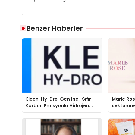
Benzer Haberler
Kleen-Hy-Dro-Gen Inc., Sıfır
Marie Ro
Karbon Emisyonlu Hidrojen
sektörüne
Isıtma Teknolojisinde ISO ve
TSSA Düzenleyici Onaylarını
Aldı