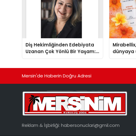
Diş Hekimliğinden Edebiyata
Mirabellix
Uzanan Çok Yönlü Bir Yaşam:
dünyaya 
Yeşim Şahin Yaman
büyümesi
Mersin'de Haberin Doğru Adresi
Reklam & İşbirliği:
habersonuclari@gmil.com