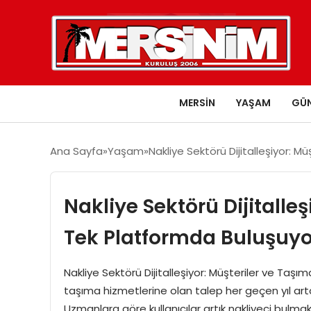
MERSIN
YAŞAM
GÜ
Ana Sayfa
Yaşam
Nakliye Sektörü Dijitalleşiyor: 
Nakliye Sektörü Dijitalleş
Tek Platformda Buluşuyo
Nakliye Sektörü Dijitalleşiyor: Müşteriler ve Taş
taşıma hizmetlerine olan talep her geçen yıl arta
Uzmanlara göre kullanıcılar artık nakliyeci bulma