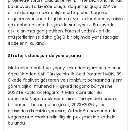
projelerde sorumluluk üstlenen bir merkez konumunda
bulunuyor. Türkiye’de oluşturduğumuz güçlü SAP ve
dijital dönüşüm uzmanlığını artık global Nagarro
organizasyonunun bilgi birikimi ve sektörel deneyimiyle
çok daha entegre bir şekilde sunuyoruz. Bu sayede
etki alanımızı genişletirken, küresel yetkinlikleri de
müşterilerimize daha güçlü bir biçimde yansıtacağız”
ifadelerini kullandı.
Stratejik d
ö
nüşümde yeni aşama
İşletmelerin bulut ve yapay zeka dönüşüm süreçlerine
öncülük eden SAP Türkiye’nin ilk Gold Partner’i MBIS, 39
ülkede faaliyet gösteren ve Frankfurt borsasında işlem
gören dijital mühendislik şirketi Nagarro bünyesine
2023’te katılarak Nagarro + MBIS adını aldı. Bu
dönemde Nagarro ekosisteminin Türkiye’deki önemli
bir parçası haline gelen şirket, 2023-2026 yılları
arasında ülkemizin yanı sıra, Ortadoğu pazarında da
Nagarro’nun marka bilinirliğinin pekişmesine katkıda
bulundu.