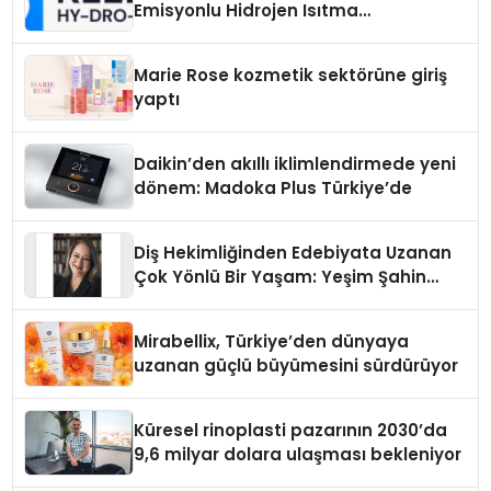
Emisyonlu Hidrojen Isıtma
Teknolojisinde ISO ve TSSA
Düzenleyici Onaylarını Aldı
Marie Rose kozmetik sektörüne giriş
yaptı
Daikin’den akıllı iklimlendirmede yeni
dönem: Madoka Plus Türkiye’de
Diş Hekimliğinden Edebiyata Uzanan
Çok Yönlü Bir Yaşam: Yeşim Şahin
Yaman
Mirabellix, Türkiye’den dünyaya
uzanan güçlü büyümesini sürdürüyor
Küresel rinoplasti pazarının 2030’da
9,6 milyar dolara ulaşması bekleniyor