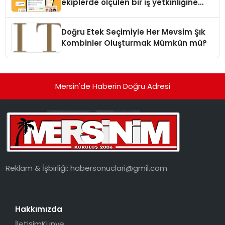
ekiplerde ölçülen bir iş yetkinliğine
dönüşüyor”
Doğru Etek Seçimiyle Her Mevsim Şık
Kombinler Oluşturmak Mümkün mü?
Mersin'de Haberin Doğru Adresi
Reklam & İşbirliği:
habersonuclari@gmil.com
Hakkımızda
İletişim
Künye