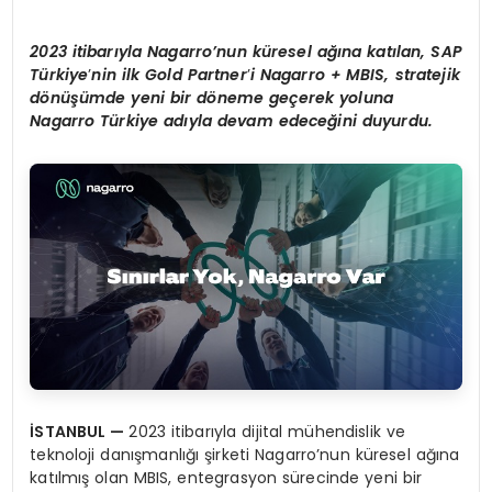
2023 itibarıyla Nagarro’nun küresel ağına katılan, SAP
Türkiye
’
nin ilk Gold Partner
’
i Nagarro + MBIS,
stratejik
d
ö
nüşümde yeni bir d
ö
neme
ge
çerek yoluna
Nagarro Türkiye adıyla devam edeceğini duyurdu.
İSTANBUL —
2023 itibarıyla dijital mühendislik ve
teknoloji danışmanlığı şirketi Nagarro’nun küresel ağına
katılmış olan MBIS, entegrasyon sürecinde yeni bir