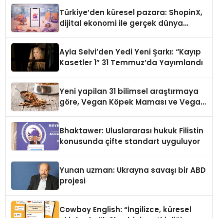
Türkiye’den küresel pazara: ShopinX,
dijital ekonomi ile gerçek dünya
alışverişini bir araya getirmeyi
hedefliyor
Ayla Selvi’den Yedi Yeni Şarkı: “Kayıp
Kasetler 1” 31 Temmuz’da Yayımlandı
Yeni yapilan 31 bilimsel araştırmaya
göre, Vegan Köpek Maması ve Vegan
Kedi Mamasının İyi Sindirildiğini
Ortaya Koydu
Bhaktawer: Uluslararası hukuk Filistin
konusunda çifte standart uyguluyor
Yunan uzman: Ukrayna savaşı bir ABD
projesi
Cowboy English: “İngilizce, küresel