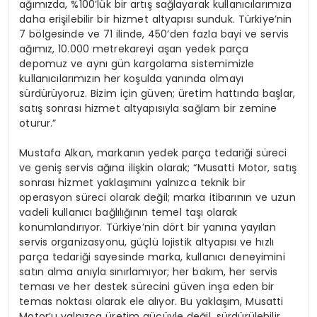
ağımızda, %100’lük bir artış sağlayarak kullanıcılarımıza
daha erişilebilir bir hizmet altyapısı sunduk. Türkiye’nin
7 bölgesinde ve 71 ilinde, 450’den fazla bayi ve servis
ağımız, 10.000 metrekareyi aşan yedek parça
depomuz ve aynı gün kargolama sistemimizle
kullanıcılarımızın her koşulda yanında olmayı
sürdürüyoruz. Bizim için güven; üretim hattında başlar,
satış sonrası hizmet altyapısıyla sağlam bir zemine
oturur.”
Mustafa Alkan, markanın yedek parça tedariği süreci
ve geniş servis ağına ilişkin olarak; “Musatti Motor, satış
sonrası hizmet yaklaşımını yalnızca teknik bir
operasyon süreci olarak değil; marka itibarının ve uzun
vadeli kullanıcı bağlılığının temel taşı olarak
konumlandırıyor. Türkiye’nin dört bir yanına yayılan
servis organizasyonu, güçlü lojistik altyapısı ve hızlı
parça tedariği sayesinde marka, kullanıcı deneyimini
satın alma anıyla sınırlamıyor; her bakım, her servis
teması ve her destek sürecini güven inşa eden bir
temas noktası olarak ele alıyor. Bu yaklaşım, Musatti
Motor’u yalnızca üretim gücüyle değil, sürdürülebilir