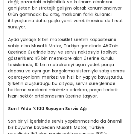
değil; pazardaki erişilebilirlik ve kullanım alanlarını
genişleten bir stratejik gelişim olarak konumlandırıyor.
Ürün gamındaki bu artış, markanın farklı kullanıcı
ihtiyaçlarına daha güçlü yanıt verebilmesine de fırsat
sunuyor.
Ayda yaklaşık 8 bin motosiklet üretim kapasitesine
sahip olan Musatti Motor, Türkiye genelinde 450’nin
üzerinde üzerinde bayi ve servis noktasıyla faaliyet
gösterirken; 45 bin metrekare alan üzerine kurulu
tesislerinde, 10 bin metrekareyi aşan yedek parça
deposu ve aynı gün kargolama sistemiyle satış sonrası
operasyonlarını merkezi ve hızlı bir yapıya kavuşturdu.
Şirketin oluşturduğu bu altyapı, servis süreçlerinde
bekleme sürelerini minimize ederken, parça tedarik
hızını sektör ortalamasının üzerine taşıyor.
Son 1 Yılda %100 Büyüyen Servis Ağı
Son bir yıl içerisinde servis yapılanmasında da önemli
bir büyüme kaydeden Musatti Motor, Türkiye
genelinde 150 olan servis noktası sayısını 300’e