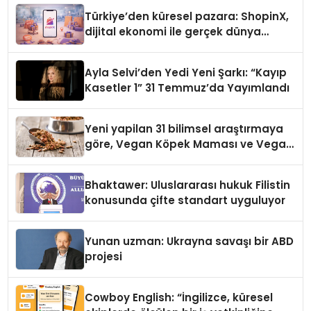
Türkiye’den küresel pazara: ShopinX,
dijital ekonomi ile gerçek dünya
alışverişini bir araya getirmeyi
hedefliyor
Ayla Selvi’den Yedi Yeni Şarkı: “Kayıp
Kasetler 1” 31 Temmuz’da Yayımlandı
Yeni yapilan 31 bilimsel araştırmaya
göre, Vegan Köpek Maması ve Vegan
Kedi Mamasının İyi Sindirildiğini
Ortaya Koydu
Bhaktawer: Uluslararası hukuk Filistin
konusunda çifte standart uyguluyor
Yunan uzman: Ukrayna savaşı bir ABD
projesi
Cowboy English: “İngilizce, küresel