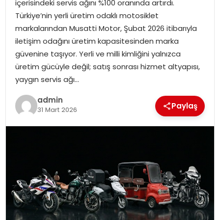
içerisindeki servis ağını %100 oranında artırdı.
EKONOMI
Türkiye’nin yerli üretim odaklı motosiklet
markalarından Musatti Motor, Şubat 2026 itibarıyla
MAGAZIN
iletişim odağını üretim kapasitesinden marka
güvenine taşıyor. Yerli ve milli kimliğini yalnızca
DÜNYA
üretim gücüyle değil; satış sonrası hizmet altyapısı,
yaygın servis ağı…
OTOMOBIL
admin
Paylaş
31 Mart 2026