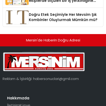
ekiplerde ölçülen bir iş yetkinliğine
dönüşüyor”
Doğru Etek Seçimiyle Her Mevsim Şık
Kombinler Oluşturmak Mümkün mü?
Mersin'de Haberin Doğru Adresi
Reklam & İşbirliği:
habersonuclari@gmil.com
Hakkımızda
İletişim
Künye