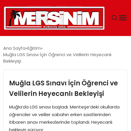
MERSIN
Ana Sayfa
Eğitim
Muğla LGS Sınavı İçin Öğrenci ve Velilerin Heyecanlı
YAŞAM
Bekleyişi
GÜNCEL
Muğla LGS Sınavı İçin Öğrenci ve
SAĞLIK
Velilerin Heyecanlı Bekleyişi
EĞITIM
Muğla’da LGS sınavı başladı. Menteşe’deki okullarda
öğrenciler ve veliler sabahın erken saatlerinden
SPOR
itibaren sınav merkezlerinde toplandı. Heyecanlı
bekleyiş sürüyor.