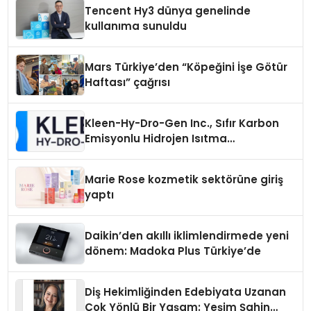
Tencent Hy3 dünya genelinde
kullanıma sunuldu
Mars Türkiye’den “Köpeğini İşe Götür
Haftası” çağrısı
Kleen-Hy-Dro-Gen Inc., Sıfır Karbon
Emisyonlu Hidrojen Isıtma
Teknolojisinde ISO ve TSSA
Düzenleyici Onaylarını Aldı
Marie Rose kozmetik sektörüne giriş
yaptı
Daikin’den akıllı iklimlendirmede yeni
dönem: Madoka Plus Türkiye’de
Diş Hekimliğinden Edebiyata Uzanan
Çok Yönlü Bir Yaşam: Yeşim Şahin