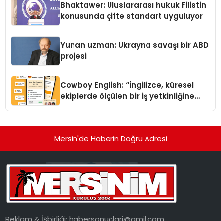
Bhaktawer: Uluslararası hukuk Filistin
konusunda çifte standart uyguluyor
Yunan uzman: Ukrayna savaşı bir ABD
projesi
Cowboy English: “İngilizce, küresel
ekiplerde ölçülen bir iş yetkinliğine
dönüşüyor”
Mersin'de Haberin Doğru Adresi
Reklam & İşbirliği:
habersonuclari@gmil.com