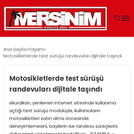
MERSIN
Ana Sayfa
Yaşam
Motosikletlerde test sürüşü randevuları dijitale taşındı
YAŞAM
GÜNCEL
Motosikletlerde test sürüşü
randevuları dijitale taşındı
SAĞLIK
ekuralkan, yenilenen internet sitesinde kullanıma
EĞITIM
açtığı test sürüşü modülüyle, kullanıcıların
motosikletleri satın alma öncesinde
SPOR
deneyimlemesini, bayilerin ise randevu süreçlerini
daha planlı yönetmesini hedefliyor. İSTANBUL —