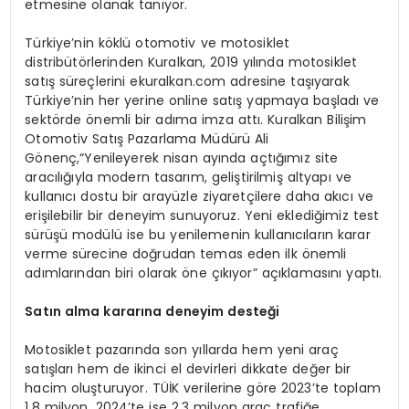
etmesine olanak tanıyor.
Türkiye’nin köklü otomotiv ve motosiklet
distribütörlerinden Kuralkan, 2019 yılında motosiklet
satış süreçlerini ekuralkan.com adresine taşıyarak
Türkiye’nin her yerine online satış yapmaya başladı ve
sektörde önemli bir adıma imza attı. Kuralkan Bilişim
Otomotiv Satış Pazarlama Müdürü Ali
Gönenç,“Yenileyerek nisan ayında açtığımız site
aracılığıyla modern tasarım, geliştirilmiş altyapı ve
kullanıcı dostu bir arayüzle ziyaretçilere daha akıcı ve
erişilebilir bir deneyim sunuyoruz. Yeni eklediğimiz test
sürüşü modülü ise bu yenilemenin kullanıcıların karar
verme sürecine doğrudan temas eden ilk önemli
adımlarından biri olarak öne çıkıyor” açıklamasını yaptı.
Satı
n alma karar
ı
na deneyim deste
ğ
i
Motosiklet pazarında son yıllarda hem yeni araç
satışları hem de ikinci el devirleri dikkate değer bir
hacim oluşturuyor. TÜİK verilerine göre 2023’te toplam
1,8 milyon, 2024’te ise 2,3 milyon araç trafiğe