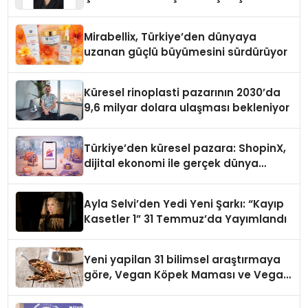
Yaman
Mirabellix, Türkiye’den dünyaya
uzanan güçlü büyümesini sürdürüyor
Küresel rinoplasti pazarının 2030’da
9,6 milyar dolara ulaşması bekleniyor
Türkiye’den küresel pazara: ShopinX,
dijital ekonomi ile gerçek dünya
alışverişini bir araya getirmeyi
hedefliyor
Ayla Selvi’den Yedi Yeni Şarkı: “Kayıp
Kasetler 1” 31 Temmuz’da Yayımlandı
Yeni yapilan 31 bilimsel araştırmaya
göre, Vegan Köpek Maması ve Vegan
Kedi Mamasının İyi Sindirildiğini
Ortaya Koydu