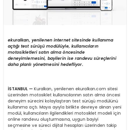
ekuralkan, yenilenen internet sitesinde kullan
ı
ma
a
ç
t
ığı test sü
r
üşü
mod
ü
l
ü
yle, kullan
ı
c
ı
lar
ı
n
motosikletleri sat
ı
n alma
ö
ncesinde
deneyimlemesini, bayilerin ise randevu s
ü
re
ç
lerini
daha planl
ı
y
ö
netmesini hedefliyor.
İ
STANBUL
—
Kuralkan, yenilenen ekuralkan.com sitesi
üzerinden motosiklet kullanıcılarının satın alma öncesi
deneyim sürecini kolaylaştıran test sürüşü modülünü
kullanıma açtı. Mayıs ayıyla birlikte devreye alınan yeni
modül, kullanıcıların ilgilendikleri motosiklet modeli için
online randevu oluşturmasına, uygun bayiyi
seçmesine ve süreci dijital hesapları üzerinden takip