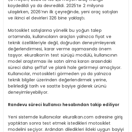
kaydedildi ya da devredildi. 2025’te 2 milyona
ulaşılırken, 2026’nın ilk çeyreğinde, yeni araç satışları
ve ikinci el devirleri 326 bine yaklaştı.
Motosiklet satışlarına yönelik bu yoğun talep
ortamında, kullanıcıların araçları yalnızca fiyat ve
teknik özellikleriyle değil, doğrudan deneyimleyerek
değerlendirmesi, karar verme aşamasında önem
taşıyor. ekuralkan’ın test sürüşü modülü, kullanıcının
model araştırması ile satın alma kararı arasındaki
süreci daha şeffaf ve planlı hale getirmeyi amaçlıyor.
Kullanıcılar, motosikleti görmeden ya da yalnızca
teknik bilgiler üzerinden değerlendirmek yerine,
belirlediği tarih ve saatte bayiye giderek ürünü
deneyimleyebiliyor.
Randevu s
ü
reci kullan
ı
c
ı
hesab
ı
ndan takip ediliyor
Yeni sistemde kullanıcılar ekuralkan.com adresine giriş
yaptıktan sonra test etmek istedikleri motosiklet
modelini seçiyor. Ardından diledikleri ildeki uygun bayiyi