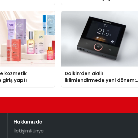
se kozmetik
Daikin’den akıllı
 giriş yaptı
iklimlendirmede yeni dönem:
Madoka Plus Türkiye’de
Hakkımızda
İletişim
Künye