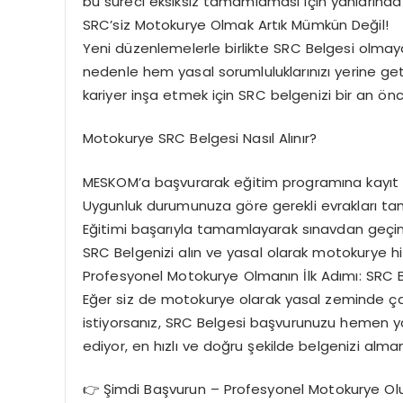
bu süreci eksiksiz tamamlaması için yanların
SRC’siz Motokurye Olmak Artık Mümkün Değil!
Yeni düzenlemelerle birlikte SRC Belgesi olmaya
nedenle hem yasal sorumluluklarınızı yerine g
kariyer inşa etmek için SRC belgenizi bir an önc
Motokurye SRC Belgesi Nasıl Alınır?
MESKOM’a başvurarak eğitim programına kayıt 
Uygunluk durumunuza göre gerekli evrakları ta
Eğitimi başarıyla tamamlayarak sınavdan geçin
SRC Belgenizi alın ve yasal olarak motokurye h
Profesyonel Motokurye Olmanın İlk Adımı: SRC 
Eğer siz de motokurye olarak yasal zeminde ça
istiyorsanız, SRC Belgesi başvurunuzu hemen ya
ediyor, en hızlı ve doğru şekilde belgenizi alma
👉 Şimdi Başvurun – Profesyonel Motokurye Ol