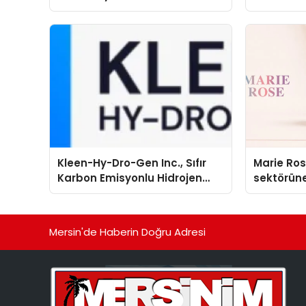
global marka vizyonunu
sergiledi
Kleen-Hy-Dro-Gen Inc., Sıfır
Marie Ro
Karbon Emisyonlu Hidrojen
sektörüne
Isıtma Teknolojisinde ISO ve
TSSA Düzenleyici Onaylarını
Aldı
Mersin'de Haberin Doğru Adresi