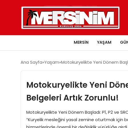
MERSIN
YAŞAM
GÜ
Ana Sayfa
Yaşam
Motokuryelikte Yeni Dönem Başlad
Motokuryelikte Yeni Döne
Belgeleri Artık Zorunlu!
Motokuryelikte Yeni Dönem Başladı: P1, P2 ve SR
“Kuryelik mesleğini yasal zemine oturtmak için bu
hizmetlerinde önemli bir değişiklik yürürlüğe girdi