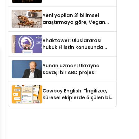
Temmuz’da Yayımlandı
Yeni yapilan 31 bilimsel
araştırmaya göre, Vegan
Köpek Maması ve Vegan
Kedi Mamasının İyi
Bhaktawer: Uluslararası
Sindirildiğini Ortaya Koydu
hukuk Filistin konusunda
çifte standart uyguluyor
Yunan uzman: Ukrayna
savaşı bir ABD projesi
Cowboy English: “İngilizce,
küresel ekiplerde ölçülen bir
iş yetkinliğine dönüşüyor”