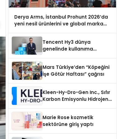
Derya Arms, İstanbul Prohunt 2026’da
yeni nesil ürünlerini ve global marka
vizyonunu sergiledi
Tencent Hy3 dünya
genelinde kullanıma
sunuldu
Mars Türkiye’den “Köpeğini
İşe Götür Haftası” çağrısı
Kleen-Hy-Dro-Gen Inc., Sıfır
Karbon Emisyonlu Hidrojen
Isıtma Teknolojisinde ISO ve
TSSA Düzenleyici Onaylarını
Marie Rose kozmetik
Aldı
sektörüne giriş yaptı