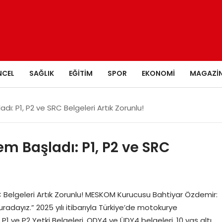
NCEL
SAĞLIK
EĞITIM
SPOR
EKONOMI
MAGAZI
ı: P1, P2 ve SRC Belgeleri Artık Zorunlu!
m Başladı: P1, P2 ve SRC
C Belgeleri Artık Zorunlu! MESKOM Kurucusu Bahtiyar Özdemir:
radayız.” 2025 yılı itibarıyla Türkiye’de motokurye
. P1 ve P2 Yetki Belgeleri, ODY4 ve ÜDY4 belgeleri, 10 yaş altı