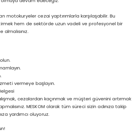
da olmaya devam edeceğiz.”
n motokuryeler cezai yaptırımlarla karşılaşabilir. Bu
etirmek hem de sektörde uzun vadeli ve profesyonel bir
e almalısınız.
olun.
mamlayın.
.
izmeti vermeye başlayın.
Belgesi
lışmak, cezalardan kaçınmak ve müşteri güvenini artırmak
pmalısınız. MESKOM olarak tüm süreci sizin adınıza takip
nıza yardımcı oluyoruz.
un!