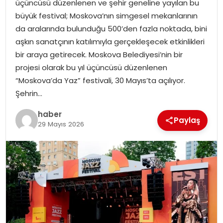
üçüncüsü düzenlenen ve şehir geneline yayılan bu
EKONOMI
büyük festival; Moskova’nın simgesel mekanlarının
da aralarında bulunduğu 500’den fazla noktada, bini
MAGAZIN
aşkın sanatçının katılımıyla gerçekleşecek etkinlikleri
bir araya getirecek. Moskova Belediyesi’nin bir
DÜNYA
projesi olarak bu yıl üçüncüsü düzenlenen
“Moskova’da Yaz” festivali, 30 Mayıs’ta açılıyor.
OTOMOBIL
Şehrin…
haber
Paylaş
29 Mayıs 2026