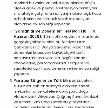
merkezi bulvarlar ve halka açık alanlar, büyük
ölçekli çiçek ve peyzaj enstalasyonlarının yanı
sıra atölye çalışmalarına, yarışmalara, açık hava
etkinliklerine ve tematik yazlık rekreasyon
alanlarına ev sahipliği yapacak.
“Zamanlar ve Dönemler” Festivali (10 – 14
Haziran 2026):
Tüm şehre yayılan mekanlarda
gerçekleştirilecek olan bu festival; Orta
Çağ’dan Birinci Dünya Savaşı’na kadar farklı
dönemleri kapsayan büyük ölçekli tarihi
canlandırmaların yanı sıra özgün zanaat
atölyelerine, performanslara, sergilere ve
sürükleyici açık hava deneyimlerine ev sahipliği
yapacak.
Yaratıcı Bölgeler ve Türk Mirası:
Seyahat
tutkunları, eski endüstriyel alanların sanat
mekanlarına ve kafelere dönüştürüldüğü
Hlebozavod, Winzavod Çağdaş Sanat Merkezi
ve Kırmızı Ekim (Red October) gibi yaratıcı
bölgeleri keşfedebilir. Ayrıca Türk ziyaretçiler