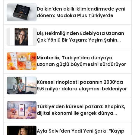
Daikin’den akıllı iklimlendirmede yeni
dönem: Madoka Plus Türkiye’de
Diş Hekimliğinden Edebiyata Uzanan
Çok Yönlü Bir Yaşam: Yeşim Şahin
Yaman
Mirabellix, Türkiye’den dünyaya
uzanan güçlü büyümesini sürdürüyor
Küresel rinoplasti pazarının 2030’da
9,6 milyar dolara ulaşması bekleniyor
Türkiye’den küresel pazara: ShopinX,
dijital ekonomi ile gerçek dünya
alışverişini bir araya getirmeyi
hedefliyor
Ayla Selvi’den Yedi Yeni Şarkı: “Kayıp