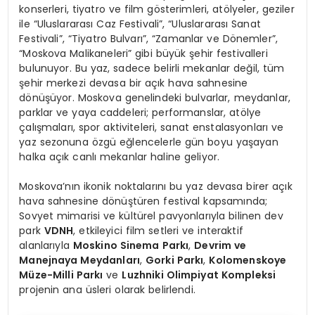
konserleri, tiyatro ve film gösterimleri, atölyeler, geziler
ile “Uluslararası Caz Festivali”, “Uluslararası Sanat
Festivali”, “Tiyatro Bulvarı”, “Zamanlar ve Dönemler”,
“Moskova Malikaneleri” gibi büyük şehir festivalleri
bulunuyor. Bu yaz, sadece belirli mekanlar değil, tüm
şehir merkezi devasa bir açık hava sahnesine
dönüşüyor. Moskova genelindeki bulvarlar, meydanlar,
parklar ve yaya caddeleri; performanslar, atölye
çalışmaları, spor aktiviteleri, sanat enstalasyonları ve
yaz sezonuna özgü eğlencelerle gün boyu yaşayan
halka açık canlı mekanlar haline geliyor.
Moskova’nın ikonik noktalarını bu yaz devasa birer açık
hava sahnesine dönüştüren festival kapsamında;
Sovyet mimarisi ve kültürel pavyonlarıyla bilinen dev
park
VDNH
, etkileyici film setleri ve interaktif
alanlarıyla
Moskino Sinema Parkı
,
Devrim ve
Manejnaya Meydanları
,
Gorki Parkı
,
Kolomenskoye
Müze-Milli Parkı
ve
Luzhniki Olimpiyat Kompleksi
projenin ana üsleri olarak belirlendi.