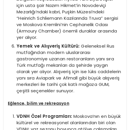
için usta şair Nazım Hikmet’in Novodeviçi
Mezarlığı’ndaki kabri, Puşkin Müzesi’ndeki
“Heinrich Schliemann Kazılarında Truva” sergisi
ve Moskova Kremlini’nin Cephanelik Odası
(Armoury Chamber) önemli duraklar arasında
yer alıyor.
Yemek ve Alışveriş Kültürü:
Geleneksel Rus
mutfağından modern uluslararası
gastronomiye uzanan restoranların yanı sıra
Türk mutfağı mekanları da şehirde yaygın
olarak yer alıyor. Alışveriş için ise lüks caddelerin
yanı sıra Aviapark ve Afimall gibi büyük alışveriş
merkezleri ile tarihi çok katlı mağaza GUM,
çeşitli seçenekler sunuyor.
Eğlence, bilim ve rekreasyon
VDNH Özel Programları:
Moskova’nın en büyük
kültürel ve rekreasyonel alanlarından biri olan
VDNH; yaz sezonu boyunca atölye çalışmaları,