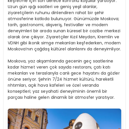
keşfetme için son derece konforlu koşullar yaratıyor.
Uzun gün ışığı saatleri ve geniş yeşil alanlar,
ziyaretçilerin ruhunu dinlendiren rahat bir şehir
atmosferine katkıda bulunuyor. Günümüzde Moskova;
tarih, gastronomi, alışveriş, festivaller ve modern
deneyimleri bir arada sunan küresel bir cazibe merkezi
olarak öne çıkıyor. Ziyaretçiler Kızıl Meydan, Kremlin ve
VDNH gibi ikonik simge mekanları keşfederken, modern
Moskova’nın çağdaş kültürel alanlarını da deneyimliyor.
Moskova, yaz akşamlarında gecenin geç saatlerine
kadar hizmet veren çok sayıda restoranı, çatı katı
mekanları ve teraslarıyla canlı gece hayatını da gözler
önüne seriyor. Şehrin 7/24 hizmet kültürü, hareketli
rıhtımları, açık hava kafeleri ve özel veranda
konseptleri; yaz seyahati deneyiminin önemli bir
parçası haline gelen dinamik bir atmosfer yaratıyor.