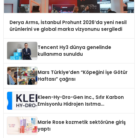
Derya Arms, İstanbul Prohunt 2026’da yeni nesil
ürünlerini ve global marka vizyonunu sergiledi
Tencent Hy3 dünya genelinde
kullanıma sunuldu
Mars Türkiye’den “Köpeğini İşe Götür
Haftası” çağrısı
Kleen-Hy-Dro-Gen Inc., Sıfır Karbon
Emisyonlu Hidrojen Isıtma
Teknolojisinde ISO ve TSSA
Düzenleyici Onaylarını Aldı
Marie Rose kozmetik sektörüne giriş
yaptı