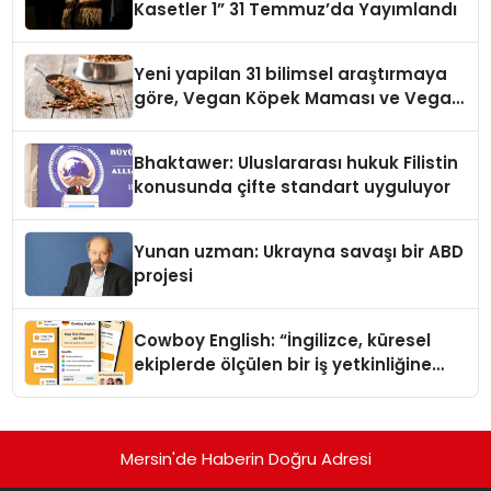
Kasetler 1” 31 Temmuz’da Yayımlandı
Yeni yapilan 31 bilimsel araştırmaya
göre, Vegan Köpek Maması ve Vegan
Kedi Mamasının İyi Sindirildiğini
Ortaya Koydu
Bhaktawer: Uluslararası hukuk Filistin
konusunda çifte standart uyguluyor
Yunan uzman: Ukrayna savaşı bir ABD
projesi
Cowboy English: “İngilizce, küresel
ekiplerde ölçülen bir iş yetkinliğine
dönüşüyor”
Mersin'de Haberin Doğru Adresi