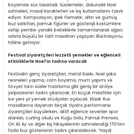
boyaması süs tasarladı. Süslemeler, dokunaklı Noel
sahneleri, masal karakterleri ve kış kutlamalarını tasvir
ediyor. Kompozisyon, ipek flamalar, altın ve gümüş
buz sarkıtları, pamuk figürler ve gösterişli kostümlere
sahip pembe yanaklı bebeklerle tamamlanarak ağacı
adeta büyülü bir tatil masalının yaşayan illüstrasyonu
hâline getiriyor.
Festival ziyaretçileri lezzetli yemekler ve eğlenceli
etkinliklerle Noel’
in tadına varacak
Festivalin genç ziyaretçileri, metal baskı, Noel şaka
nesneleri yapma, cam boyama, mum yapımı ve
Sovyet tarzı süsler hazırlama gibi geniş bir atölye
yelpazesinin tadını çıkaracak. En küçük misafirler için
ise yeni yıl yemek stüdyoları açılacak. Klasik Rus
masallarına dayanan birçok tiyatro performansı
ziyaretçileri büyülerken, aktif eğlence sevenler spor
alanları, curling okulu ve Kuğu Gölü, Pamuk Prenses,
On İki Ay ve diğer kış hikayelerinin sahnelendiği 170’ten
fazla buz gösterisinin tadını çıkarabilecek. “Hayal