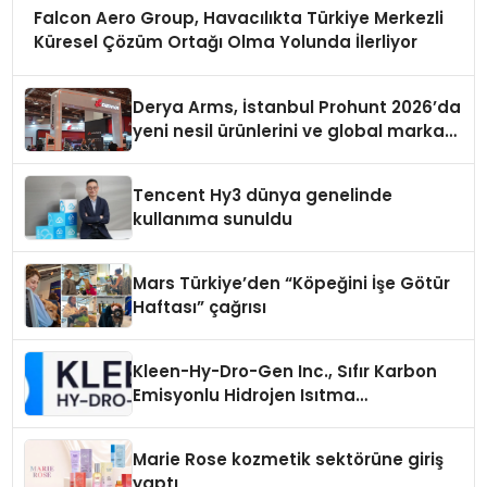
Falcon Aero Group, Havacılıkta Türkiye Merkezli
Küresel Çözüm Ortağı Olma Yolunda İlerliyor
Derya Arms, İstanbul Prohunt 2026’da
yeni nesil ürünlerini ve global marka
vizyonunu sergiledi
Tencent Hy3 dünya genelinde
kullanıma sunuldu
Mars Türkiye’den “Köpeğini İşe Götür
Haftası” çağrısı
Kleen-Hy-Dro-Gen Inc., Sıfır Karbon
Emisyonlu Hidrojen Isıtma
Teknolojisinde ISO ve TSSA
Düzenleyici Onaylarını Aldı
Marie Rose kozmetik sektörüne giriş
yaptı