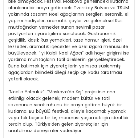
bile olmayacak. Festival, Moskova genelindeki kutlama
alanlarını bir araya getirecek: Tverskoy Bulvarı ve TSUM
yakınında tasarım Noel ağaçlarının sergileri, seramik, el
yapımı hediyeler, aromatik çaylar ve geleneksel Rus
mutfağından yemekler sunan sevimli pazar
pavilyonları ziyaretçilere sunulacak. Gastronomik
çeşitlilik, klasik Rus yemekleri, taze hamur işleri, özel
lezzetler, aromatik içecekler ve özel ızgara menüsü ile
büyüleyecek. “İyi Kalpli Noel Ağacı” adlı hayır girişimi ise
yardıma muhtaçların tatil dileklerini gerçekleştirecek.
Buna katılmak için ziyaretçilerin yalnızca süslenmiş
ağaçlardan birindeki dileği seçip QR kodu taratması
yeterli olacak.
“Noel’e Yolculuk”, “Moskova’da Kış” projesinin ana
etkinliği olacak gelenek, modern kültür ve tatil
sezonunun sıcak ruhunu bir araya getiren büyük bir
kutlama. Bu büyülü festival, aileyle kaçamak yapmak
veya tek başına bir kış macerası yaşamak için ideal bir
tercih olup, Türkiye’den gelen ziyaretçiler için
unutulmaz deneyimler vadediyor.