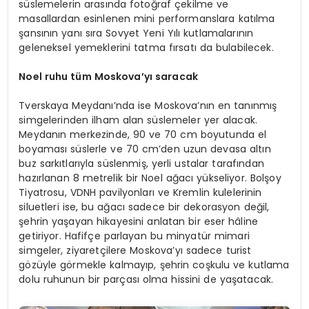
süslemelerin arasında fotoğraf çekilme ve
masallardan esinlenen mini performanslara katılma
şansının yanı sıra Sovyet Yeni Yılı kutlamalarının
geleneksel yemeklerini tatma fırsatı da bulabilecek.
Noel ruhu tüm Moskova’
yı saracak
Tverskaya Meydanı’nda ise Moskova’nın en tanınmış
simgelerinden ilham alan süslemeler yer alacak.
Meydanın merkezinde, 90 ve 70 cm boyutunda el
boyaması süslerle ve 70 cm’den uzun devasa altın
buz sarkıtlarıyla süslenmiş, yerli ustalar tarafından
hazırlanan 8 metrelik bir Noel ağacı yükseliyor. Bolşoy
Tiyatrosu, VDNH pavilyonları ve Kremlin kulelerinin
siluetleri ise, bu ağacı sadece bir dekorasyon değil,
şehrin yaşayan hikayesini anlatan bir eser hâline
getiriyor. Hafifçe parlayan bu minyatür mimari
simgeler, ziyaretçilere Moskova’yı sadece turist
gözüyle görmekle kalmayıp, şehrin coşkulu ve kutlama
dolu ruhunun bir parçası olma hissini de yaşatacak.