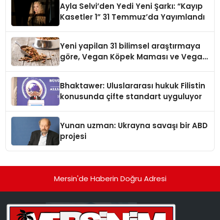
Ayla Selvi’den Yedi Yeni Şarkı: “Kayıp
Kasetler 1” 31 Temmuz’da Yayımlandı
Yeni yapilan 31 bilimsel araştırmaya
göre, Vegan Köpek Maması ve Vegan
Kedi Mamasının İyi Sindirildiğini
Ortaya Koydu
Bhaktawer: Uluslararası hukuk Filistin
konusunda çifte standart uyguluyor
Yunan uzman: Ukrayna savaşı bir ABD
projesi
Mersin'de Haberin Doğru Adresi