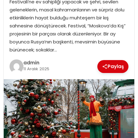
Festivali’ne ev sahipliği yapacak ve şehri, sevilen
EKONOMI
geleneklerin, masal kahramanlarının ve sürpriz dolu
etkinliklerin hayat bulduğu muhteşem bir kış
MAGAZIN
sahnesine dönüştürecek. Festival, “Moskova’da Kış”
projesinin bir parçası olarak düzenleniyor. Bir ay
DÜNYA
boyunca Rusya’nın başkenti, mevsimin büyüsüne
bürünecek; sokaklar…
OTOMOBIL
admin
Paylaş
11 Aralık 2025