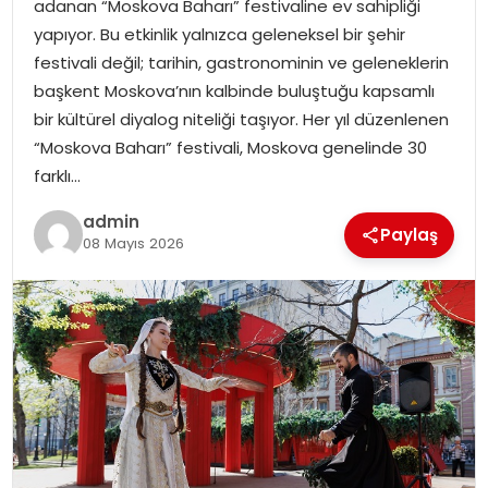
adanan “Moskova Baharı” festivaline ev sahipliği
EKONOMI
yapıyor. Bu etkinlik yalnızca geleneksel bir şehir
festivali değil; tarihin, gastronominin ve geleneklerin
MAGAZIN
başkent Moskova’nın kalbinde buluştuğu kapsamlı
bir kültürel diyalog niteliği taşıyor. Her yıl düzenlenen
DÜNYA
“Moskova Baharı” festivali, Moskova genelinde 30
farklı…
OTOMOBIL
admin
Paylaş
08 Mayıs 2026