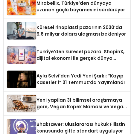
Mirabellix, Türkiye’den dünyaya
uzanan güçlü büyümesini sürdürüyor
Küresel rinoplasti pazarının 2030’da
9,6 milyar dolara ulaşması bekleniyor
Türkiye’den küresel pazara: ShopinX,
dijital ekonomi ile gerçek dünya
alışverişini bir araya getirmeyi
hedefliyor
Ayla Selvi’den Yedi Yeni Şarkı: “Kayıp
Kasetler 1” 31 Temmuz’da Yayımlandı
Yeni yapilan 31 bilimsel araştırmaya
göre, Vegan Köpek Maması ve Vegan
Kedi Mamasının İyi Sindirildiğini
Ortaya Koydu
Bhaktawer: Uluslararası hukuk Filistin
konusunda çifte standart uyguluyor