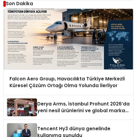
Son Dakika
Falcon Aero Group, Havacılıkta Türkiye Merkezli
Küresel Çözüm Ortağı Olma Yolunda İlerliyor
Derya Arms, İstanbul Prohunt 2026’da
yeni nesil ürünlerini ve global marka
vizyonunu sergiledi
Tencent Hy3 dünya genelinde
kullanıma sunuldu