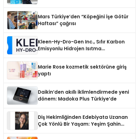
Mars Türkiye’den “Köpeğini İşe Götür
Haftası” çağrısı
Kleen-Hy-Dro-Gen Inc., Sıfır Karbon
Emisyonlu Hidrojen Isıtma
Teknolojisinde ISO ve TSSA
Düzenleyici Onaylarını Aldı
Marie Rose kozmetik sektörüne giriş
yaptı
Daikin’den akıllı iklimlendirmede yeni
dönem: Madoka Plus Türkiye’de
Diş Hekimliğinden Edebiyata Uzanan
Çok Yönlü Bir Yaşam: Yeşim Şahin
Yaman