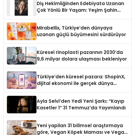
Diş Hekimliğinden Edebiyata Uzanan
Çok Yönlü Bir Yaşam: Yeşim Şahin
Yaman
Mirabellix, Türkiye’den dünyaya
uzanan güçlü büyümesini sürdürüyor
Küresel rinoplasti pazarının 2030’da
9,6 milyar dolara ulaşması bekleniyor
Türkiye’den küresel pazara: ShopinX,
dijital ekonomi ile gerçek dünya
alışverişini bir araya getirmeyi
hedefliyor
Ayla Selvi’den Yedi Yeni Şarkı: “Kayıp
Kasetler 1” 31 Temmuz’da Yayımlandı
Yeni yapilan 31 bilimsel araştırmaya
göre, Vegan Köpek Maması ve Vegan