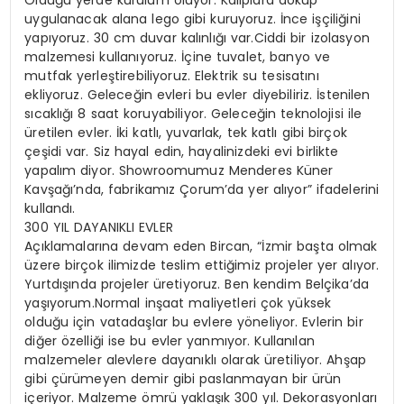
uygulanacak alana lego gibi kuruyoruz. İnce işçiliğini
yapıyoruz. 30 cm duvar kalınlığı var.Ciddi bir izolasyon
malzemesi kullanıyoruz. İçine tuvalet, banyo ve
mutfak yerleştirebiliyoruz. Elektrik su tesisatını
ekliyoruz. Geleceğin evleri bu evler diyebiliriz. İstenilen
sıcaklığı 8 saat koruyabiliyor. Geleceğin teknolojisi ile
üretilen evler. İki katlı, yuvarlak, tek katlı gibi birçok
çeşidi var. Siz hayal edin, hayalinizdeki evi birlikte
yapalım diyor. Showroomumuz Menderes Küner
Kavşağı’nda, fabrikamız Çorum’da yer alıyor” ifadelerini
kullandı.
300 YIL DAYANIKLI EVLER
Açıklamalarına devam eden Bircan, “İzmir başta olmak
üzere birçok ilimizde teslim ettiğimiz projeler yer alıyor.
Yurtdışında projeler üretiyoruz. Ben kendim Belçika’da
yaşıyorum.Normal inşaat maliyetleri çok yüksek
olduğu için vatadaşlar bu evlere yöneliyor. Evlerin bir
diğer özelliği ise bu evler yanmıyor. Kullanılan
malzemeler alevlere dayanıklı olarak üretiliyor. Ahşap
gibi çürümeyen demir gibi paslanmayan bir ürün
içeriyor. Malzeme ömrü yaklaşık 300 yıl. Dekorasyonları