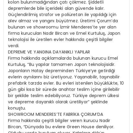
kolon bulunmadığından çatı çökmez. Şiddetli
depremlerde bile içerideki alan güvende kalır.
Güçlendirilmiş strafor ve poliüretan ile yapıldığı için
alev almaz ve yangını büyütmez. Üretimi Çorum’da
bulunan ve showroomu İzmir Menderes’te yer alan
firma kurucuları Nadir Bircan ve Emel Kurtuluş, Japon
teknolojisi ile üretilen evler hakkında çeşitli bilgiler
verdi.
DEPREME VE YANGINA DAYANIKLI YAPILAR
Firma hakkında açıklamalarda bulunan kurucu Emel
Kurtuluş, “Bu yapılar tamamen Japon teknolojisidir.
Japonların Hatay depreminden Türkiye’ye getirdiği
evlerin aynılarını biz üretiyoruz. Yaşanabilir, taşınabilir
prefabrik tarzda evler. Bu evleri istenilen büyüklükte, 10
gün gibi kısa bir sürede anahtar teslim içine girilebilir
bir şekilde teslim edebiliyoruz. Türkiye deprem ülkesi
ve depreme dayanıklı olarak üretiliyor” şeklinde
konuştu.
SHOWROOM MENDERES’TE FABRİKA ÇORUM’DA
Firma hakkında çeşitli bilgiler veren kurucu Nadir
Bircan, “Dünyada bu evlere Green House deniliyor.
Olduğu yerde kurulum oluyor. Kalıplara döküp