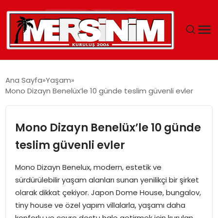
MERSIN
Ana Sayfa
Yaşam
Mono Dizayn Benelüx’le 10 günde teslim güvenli evler
YAŞAM
GÜNCEL
Mono Dizayn Benelüx’le 10 günde
teslim güvenli evler
SAĞLIK
Mono Dizayn Benelux, modern, estetik ve
EĞITIM
sürdürülebilir yaşam alanları sunan yenilikçi bir şirket
olarak dikkat çekiyor. Japon Dome House, bungalov,
SPOR
tiny house ve özel yapım villalarla, yaşamı daha
konforlu ve çevre dostu hale getirmek için kurulan