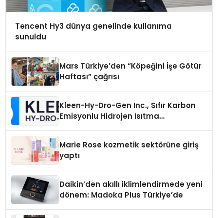
Tencent Hy3 dünya genelinde kullanıma
sunuldu
Mars Türkiye’den “Köpeğini İşe Götür
Haftası” çağrısı
Kleen-Hy-Dro-Gen Inc., Sıfır Karbon
Emisyonlu Hidrojen Isıtma
Teknolojisinde ISO ve TSSA
Düzenleyici Onaylarını Aldı
Marie Rose kozmetik sektörüne giriş
yaptı
Daikin’den akıllı iklimlendirmede yeni
dönem: Madoka Plus Türkiye’de