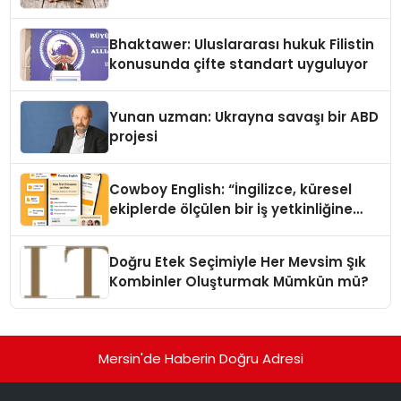
Kedi Mamasının İyi Sindirildiğini
Ortaya Koydu
Bhaktawer: Uluslararası hukuk Filistin
konusunda çifte standart uyguluyor
Yunan uzman: Ukrayna savaşı bir ABD
projesi
Cowboy English: “İngilizce, küresel
ekiplerde ölçülen bir iş yetkinliğine
dönüşüyor”
Doğru Etek Seçimiyle Her Mevsim Şık
Kombinler Oluşturmak Mümkün mü?
Mersin'de Haberin Doğru Adresi