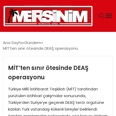
MERSIN
Ana Sayfa
Gündem
MİT’ten sınır ötesinde DEAŞ operasyonu
YAŞAM
GÜNCEL
MİT’ten sınır ötesinde DEAŞ
operasyonu
SAĞLIK
Türkiye Millî İstihbarat Teşkilatı (MİT) tarafından
EĞITIM
yürütülen istihbari çalışmalar sonucunda,
Türkiye’den Suriye’ye geçerek DEAŞ terör örgütüne
SPOR
katılan Türk vatandaşı kökenli bireyler belirlendi.
Yapılan araştırmalar neticesinde, söz konusu kişilerin