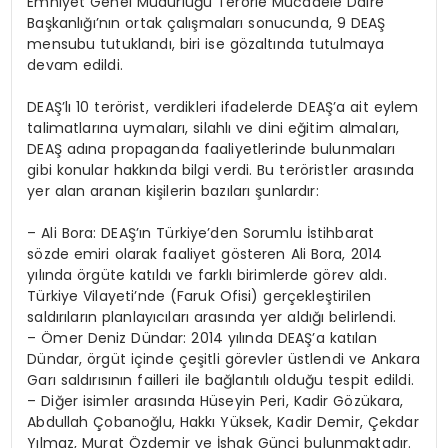
Emniyet Genel Müdürlüğü Terörle Mücadele Daire
Başkanlığı’nın ortak çalışmaları sonucunda, 9 DEAŞ
mensubu tutuklandı, biri ise gözaltında tutulmaya
devam edildi.
DEAŞ’lı 10 terörist, verdikleri ifadelerde DEAŞ’a ait eylem
talimatlarına uymaları, silahlı ve dini eğitim almaları,
DEAŞ adına propaganda faaliyetlerinde bulunmaları
gibi konular hakkında bilgi verdi. Bu teröristler arasında
yer alan aranan kişilerin bazıları şunlardır:
– Ali Bora: DEAŞ’ın Türkiye’den Sorumlu İstihbarat
sözde emiri olarak faaliyet gösteren Ali Bora, 2014
yılında örgüte katıldı ve farklı birimlerde görev aldı.
Türkiye Vilayeti’nde (Faruk Ofisi) gerçekleştirilen
saldırıların planlayıcıları arasında yer aldığı belirlendi.
– Ömer Deniz Dündar: 2014 yılında DEAŞ’a katılan
Dündar, örgüt içinde çeşitli görevler üstlendi ve Ankara
Garı saldırısının failleri ile bağlantılı olduğu tespit edildi.
– Diğer isimler arasında Hüseyin Peri, Kadir Gözükara,
Abdullah Çobanoğlu, Hakkı Yüksek, Kadir Demir, Çekdar
Yılmaz, Murat Özdemir ve İshak Günci bulunmaktadır.