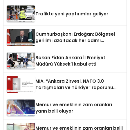
Trafikte yeni yaptırımlar geliyor
Cumhurbaşkanı Erdoğan: Bölgesel
gerilimi azaltacak her adımı
destekliyoruz
Bakan Fidan Ankara İl Emniyet
Müdürü Yüksek’i kabul etti
MİA, “Ankara Zirvesi, NATO 3.0
Tartışmaları ve Türkiye” raporunu
yayımladı
Memur ve emeklinin zam oranları
yarın belli oluyor
Memur ve emeklinin zam oranları belli