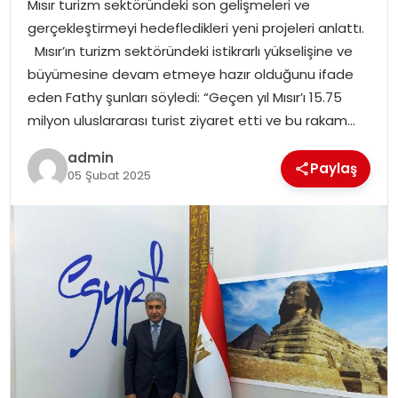
Mısır turizm sektöründeki son gelişmeleri ve
EKONOMI
gerçekleştirmeyi hedefledikleri yeni projeleri anlattı.
Mısır’ın turizm sektöründeki istikrarlı yükselişine ve
MAGAZIN
büyümesine devam etmeye hazır olduğunu ifade
eden Fathy şunları söyledi: “Geçen yıl Mısır’ı 15.75
DÜNYA
milyon uluslararası turist ziyaret etti ve bu rakam…
OTOMOBIL
admin
Paylaş
05 Şubat 2025