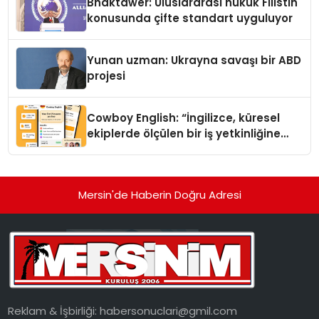
Bhaktawer: Uluslararası hukuk Filistin
konusunda çifte standart uyguluyor
Yunan uzman: Ukrayna savaşı bir ABD
projesi
Cowboy English: “İngilizce, küresel
ekiplerde ölçülen bir iş yetkinliğine
dönüşüyor”
Mersin'de Haberin Doğru Adresi
Reklam & İşbirliği:
habersonuclari@gmil.com