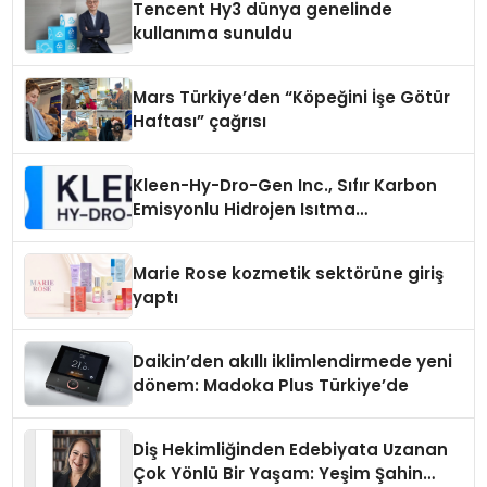
Tencent Hy3 dünya genelinde
kullanıma sunuldu
Mars Türkiye’den “Köpeğini İşe Götür
Haftası” çağrısı
Kleen-Hy-Dro-Gen Inc., Sıfır Karbon
Emisyonlu Hidrojen Isıtma
Teknolojisinde ISO ve TSSA
Düzenleyici Onaylarını Aldı
Marie Rose kozmetik sektörüne giriş
yaptı
Daikin’den akıllı iklimlendirmede yeni
dönem: Madoka Plus Türkiye’de
Diş Hekimliğinden Edebiyata Uzanan
Çok Yönlü Bir Yaşam: Yeşim Şahin