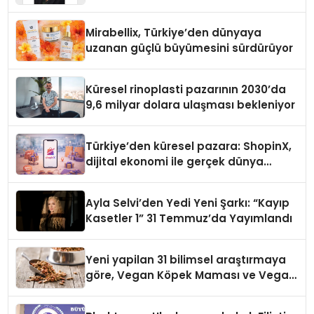
Yaman
Mirabellix, Türkiye’den dünyaya
uzanan güçlü büyümesini sürdürüyor
Küresel rinoplasti pazarının 2030’da
9,6 milyar dolara ulaşması bekleniyor
Türkiye’den küresel pazara: ShopinX,
dijital ekonomi ile gerçek dünya
alışverişini bir araya getirmeyi
hedefliyor
Ayla Selvi’den Yedi Yeni Şarkı: “Kayıp
Kasetler 1” 31 Temmuz’da Yayımlandı
Yeni yapilan 31 bilimsel araştırmaya
göre, Vegan Köpek Maması ve Vegan
Kedi Mamasının İyi Sindirildiğini
Ortaya Koydu