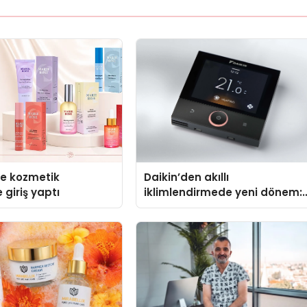
se kozmetik
Daikin’den akıllı
 giriş yaptı
iklimlendirmede yeni dönem:
Madoka Plus Türkiye’de