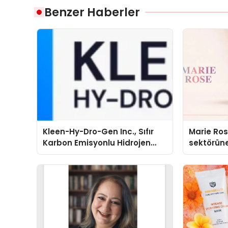
Benzer Haberler
Kleen-Hy-Dro-Gen Inc., Sıfır
Marie Ro
Karbon Emisyonlu Hidrojen
sektörüne
Isıtma Teknolojisinde ISO ve
TSSA Düzenleyici Onaylarını
Aldı