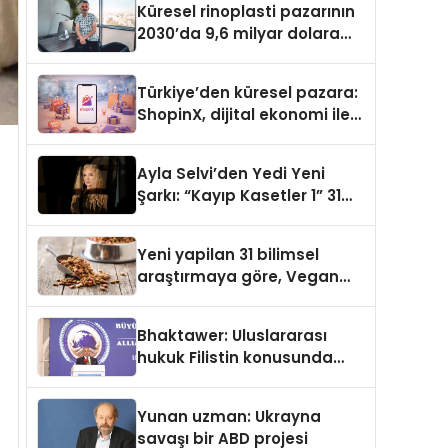
Küresel rinoplasti pazarının
2030’da 9,6 milyar dolara
ulaşması bekleniyor
Türkiye’den küresel pazara:
ShopinX, dijital ekonomi ile
gerçek dünya alışverişini bir
araya getirmeyi hedefliyor
Ayla Selvi’den Yedi Yeni
Şarkı: “Kayıp Kasetler 1” 31
Temmuz’da Yayımlandı
Yeni yapilan 31 bilimsel
araştırmaya göre, Vegan
Köpek Maması ve Vegan
Kedi Mamasının İyi
Bhaktawer: Uluslararası
Sindirildiğini Ortaya Koydu
hukuk Filistin konusunda
çifte standart uyguluyor
Yunan uzman: Ukrayna
savaşı bir ABD projesi