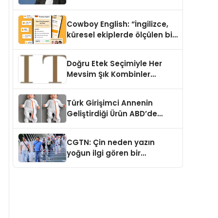
Cowboy English: “İngilizce,
küresel ekiplerde ölçülen bir
iş yetkinliğine dönüşüyor”
Doğru Etek Seçimiyle Her
Mevsim Şık Kombinler
Oluşturmak Mümkün mü?
Türk Girişimci Annenin
Geliştirdiği Ürün ABD’de
Bebeklerde Güvenli Uyku
Standardına Yeni Bir Bakış
CGTN: Çin neden yazın
Açısı Getiriyor.
yoğun ilgi gören bir
destinasyon hâline geldi?