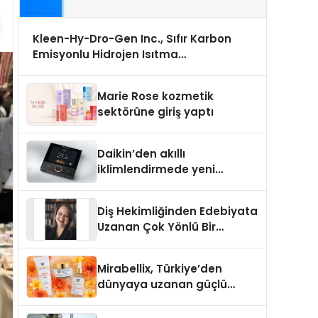
Kleen-Hy-Dro-Gen Inc., Sıfır Karbon
Emisyonlu Hidrojen Isıtma
Teknolojisinde ISO ve TSSA Düzenleyici
Onaylarını Aldı
Marie Rose kozmetik
sektörüne giriş yaptı
Daikin’den akıllı
iklimlendirmede yeni
dönem: Madoka Plus
Türkiye’de
Diş Hekimliğinden Edebiyata
Uzanan Çok Yönlü Bir
Yaşam: Yeşim Şahin Yaman
Mirabellix, Türkiye’den
dünyaya uzanan güçlü
büyümesini sürdürüyor