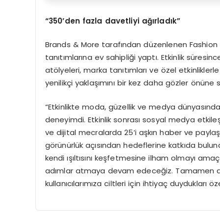
“350’den fazla davetliyi ağırladık”
Brands & More tarafından düzenlenen Fashion W
tanıtımlarına ev sahipliği yaptı. Etkinlik süresinc
atölyeleri, marka tanıtımları ve özel etkinliklerle 
yenilikçi yaklaşımını bir kez daha gözler önüne 
“Etkinlikte moda, güzellik ve medya dünyasından
deneyimdi. Etkinlik sonrası sosyal medya etkile
ve dijital mecralarda 25’i aşkın haber ve payla
görünürlük açısından hedeflerine katkıda bulund
kendi ışıltısını keşfetmesine ilham olmayı amaçl
adımlar atmaya devam edeceğiz. Tamamen doğal
kullanıcılarımıza ciltleri için ihtiyaç duydukları