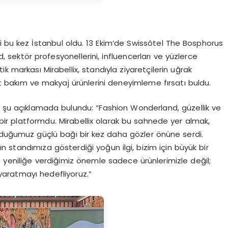
 bu kez İstanbul oldu. 13 Ekim’de Swissôtel The Bosphorus
 sektör profesyonellerini, influencerları ve yüzlerce
etik markası Mirabellix, standıyla ziyaretçilerin uğrak
lt bakım ve makyaj ürünlerini deneyimleme fırsatı buldu.
ir şu açıklamada bulundu: “Fashion Wonderland, güzellik ve
bir platformdu. Mirabellix olarak bu sahnede yer almak,
rduğumuz güçlü bağı bir kez daha gözler önüne serdi.
ın standımıza gösterdiği yoğun ilgi, bizim için büyük bir
 yeniliğe verdiğimiz önemle sadece ürünlerimizle değil;
aratmayı hedefliyoruz.”