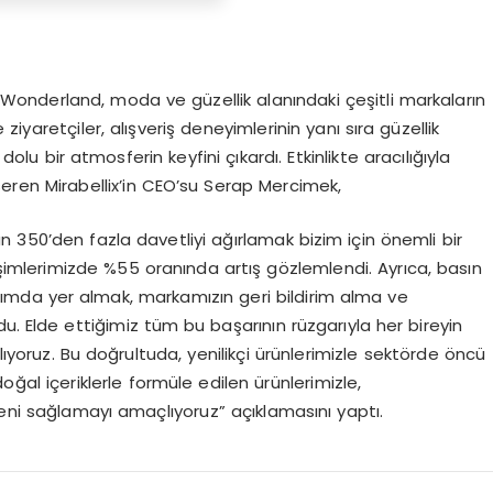
onderland, moda ve güzellik alanındaki çeşitli markaların
e ziyaretçiler, alışveriş deneyimlerinin yanı sıra güzellik
dolu bir atmosferin keyfini çıkardı. Etkinlikte aracılığıyla
seren Mirabellix’in CEO’su Serap Mercimek,
 350’den fazla davetliyi ağırlamak bizim için önemli bir
şimlerimizde %55 oranında artış gözlemlendi. Ayrıca, basın
şımda yer almak, markamızın geri bildirim alma ve
u. Elde ettiğimiz tüm bu başarının rüzgarıyla her bireyin
ıyoruz. Bu doğrultuda, yenilikçi ürünlerimizle sektörde öncü
 içeriklerle formüle edilen ürünlerimizle,
 özeni sağlamayı amaçlıyoruz” açıklamasını yaptı.