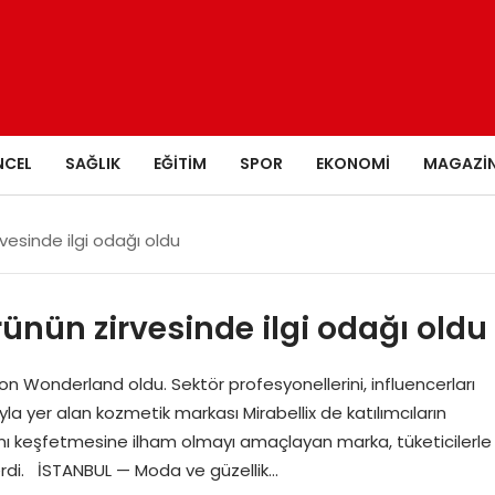
NCEL
SAĞLIK
EĞITIM
SPOR
EKONOMI
MAGAZI
rvesinde ilgi odağı oldu
örünün zirvesinde ilgi odağı oldu
n Wonderland oldu. Sektör profesyonellerini, influencerları
yla yer alan kozmetik markası Mirabellix de katılımcıların
ısını keşfetmesine ilham olmayı amaçlayan marka, tüketicilerle
erdi. İSTANBUL — Moda ve güzellik…