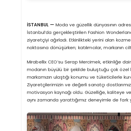
İSTANBUL
—
Moda ve güzellik dünyasının adresi
İstanbul’da gerçekleştirilen Fashion Wonderland,
ziyaretçiyi ağırladı. Etkinlikteki yerini alan kozm
noktasına dönüşürken; katılımcılar, markanın ci
Mirabellix CEO’su Serap Mercimek, etkinliğe da
modanın büyülü bir şekilde buluştuğu çok özel 
markamızın ulaştığı konumu ve tüketicilerle ku
Ziyaretçilerimizin ve değerli sanatçı dostlarımız
motivasyon kaynağı oldu. Güzelliğe, kaliteye ve
aynı zamanda yarattığımız deneyimle de fark y