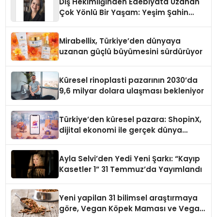
Diş Hekimliğinden Edebiyata Uzanan
Çok Yönlü Bir Yaşam: Yeşim Şahin
Yaman
Mirabellix, Türkiye’den dünyaya
uzanan güçlü büyümesini sürdürüyor
Küresel rinoplasti pazarının 2030’da
9,6 milyar dolara ulaşması bekleniyor
Türkiye’den küresel pazara: ShopinX,
dijital ekonomi ile gerçek dünya
alışverişini bir araya getirmeyi
hedefliyor
Ayla Selvi’den Yedi Yeni Şarkı: “Kayıp
Kasetler 1” 31 Temmuz’da Yayımlandı
Yeni yapilan 31 bilimsel araştırmaya
göre, Vegan Köpek Maması ve Vegan