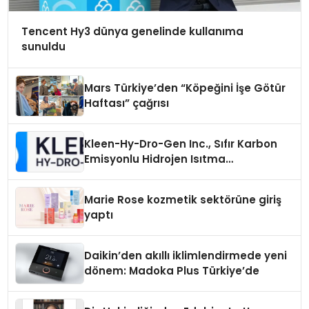
Tencent Hy3 dünya genelinde kullanıma
sunuldu
Mars Türkiye’den “Köpeğini İşe Götür
Haftası” çağrısı
Kleen-Hy-Dro-Gen Inc., Sıfır Karbon
Emisyonlu Hidrojen Isıtma
Teknolojisinde ISO ve TSSA
Düzenleyici Onaylarını Aldı
Marie Rose kozmetik sektörüne giriş
yaptı
Daikin’den akıllı iklimlendirmede yeni
dönem: Madoka Plus Türkiye’de