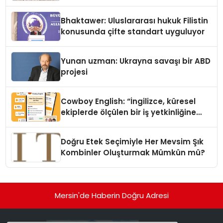
Kedi Mamasının İyi Sindirildiğini
Ortaya Koydu
Bhaktawer: Uluslararası hukuk Filistin
konusunda çifte standart uyguluyor
Yunan uzman: Ukrayna savaşı bir ABD
projesi
Cowboy English: “İngilizce, küresel
ekiplerde ölçülen bir iş yetkinliğine
dönüşüyor”
Doğru Etek Seçimiyle Her Mevsim Şık
Kombinler Oluşturmak Mümkün mü?
Mersin'de Haberin Doğru Adresi