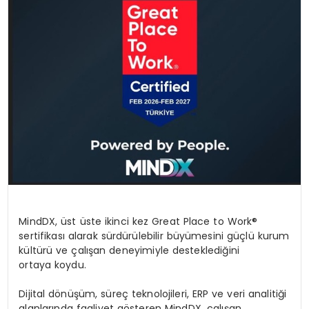
MindDX, üst üste ikinci kez Great Place to Work®
sertifikası alarak sürdürülebilir büyümesini güçlü kurum
kültürü ve çalışan deneyimiyle desteklediğini
ortaya koydu.
Dijital dönüşüm, süreç teknolojileri, ERP ve veri analitiği
alanlarında faaliyet gösteren MindDX, çalışan