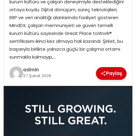
kurum kültürü ve çalışan deneyimiyle desteklediğini
EKONOMI
ortaya koydu. Dijital dönüşüm, süreç teknolojileri,
ERP ve veri analitiği alanlarında faaliyet gösteren
MAGAZIN
MindDX, çalışan memnuniyeti ve güven temelli
kurum kültürü sayesinde Great Place toWork®
DÜNYA
sertifikasını ikinci kez almaya hak kazandı. Şirket, bu
başarıyla birlikte yalnızca güçlü bir çalışma ortamı
OTOMOBIL
sunmakla kalmayıp,…
admin
Paylaş
27 Şubat 2026