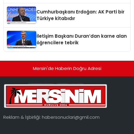
gündemde
Cumhurbaşkanı Erdoğan: AK Parti bir
Türkiye kitabıdır
İletişim Başkanı Duran’dan karne alan
öğrencilere tebrik
Mersin'de Haberin Doğru Adresi
Reklam & İşbirliği:
habersonuclari@gmil.com