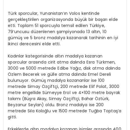
Türk sporcular, Yunanistan’ın Volos kentinde
gerçekleştirilen organizasyonda büyük bir başarı elde
etti. Toplam 51 sporcuyla temsil edilen Türkiye,
79’uncusu düzenlenen şampiyonada 13 altın, 10
gümüş ve 5 bronz madalya kazanarak tarihinin en iyi
ikinci derecesini elde etti.
Kadınlar kategorisinde altın madalya kazanan
sporcular arasında cirit atma dalında Esra Türkmen,
3000 ve 5000 metrede Edibe Yağız, disk atma dalında
Özlem Becerek ve gülle atma dalında Emel Dereli
bulunuyor. Gümüş madalya kazananlar ise 100
metrede Simay Özçiftçi, 200 metrede Elif Polat, 3000
metre engellide Sümeyye Erol ve 4×100 metre bayrak
takımı (Büşra Akay, Simay Özçiftçi, Bahar Öztürk,
Beyzanur Seylan) oldu. Bronz madalya ise 200
metrede Sıla Koloğlu ve 1500 metrede Tuğba Toptaş’a
gitti.
Erkeklerde altın madalya kazanan isimler arasında 400