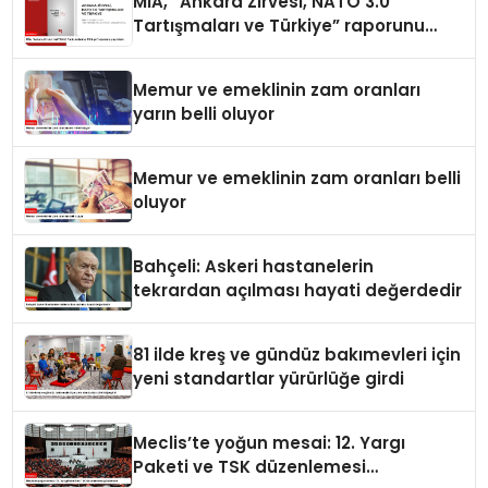
MİA, “Ankara Zirvesi, NATO 3.0
Tartışmaları ve Türkiye” raporunu
yayımladı
Memur ve emeklinin zam oranları
yarın belli oluyor
Memur ve emeklinin zam oranları belli
oluyor
Bahçeli: Askeri hastanelerin
tekrardan açılması hayati değerdedir
81 ilde kreş ve gündüz bakımevleri için
yeni standartlar yürürlüğe girdi
Meclis’te yoğun mesai: 12. Yargı
Paketi ve TSK düzenlemesi