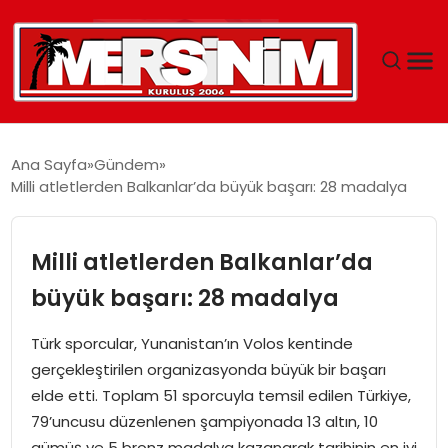
MERSIN
Ana Sayfa
Gündem
Milli atletlerden Balkanlar’da büyük başarı: 28 madalya
YAŞAM
GÜNCEL
Milli atletlerden Balkanlar’da
büyük başarı: 28 madalya
SAĞLIK
Türk sporcular, Yunanistan’ın Volos kentinde
EĞITIM
gerçekleştirilen organizasyonda büyük bir başarı
elde etti. Toplam 51 sporcuyla temsil edilen Türkiye,
SPOR
79’uncusu düzenlenen şampiyonada 13 altın, 10
gümüş ve 5 bronz madalya kazanarak tarihinin en iyi