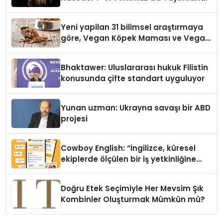
Yeni yapilan 31 bilimsel araştırmaya
göre, Vegan Köpek Maması ve Vegan
Kedi Mamasının İyi Sindirildiğini
Ortaya Koydu
Bhaktawer: Uluslararası hukuk Filistin
konusunda çifte standart uyguluyor
Yunan uzman: Ukrayna savaşı bir ABD
projesi
Cowboy English: “İngilizce, küresel
ekiplerde ölçülen bir iş yetkinliğine
dönüşüyor”
Doğru Etek Seçimiyle Her Mevsim Şık
Kombinler Oluşturmak Mümkün mü?