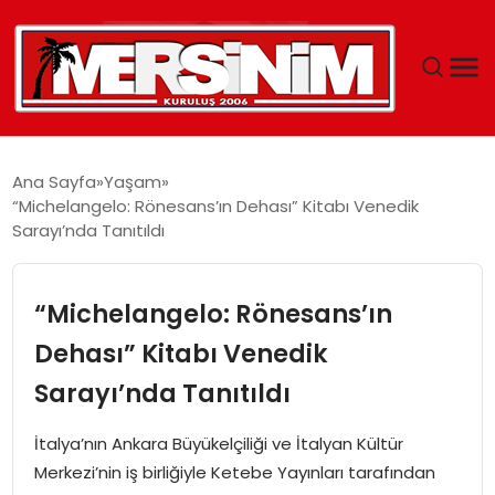
MERSIN
Ana Sayfa
Yaşam
“Michelangelo: Rönesans’ın Dehası” Kitabı Venedik
YAŞAM
Sarayı’nda Tanıtıldı
GÜNCEL
“Michelangelo: Rönesans’ın
SAĞLIK
Dehası” Kitabı Venedik
Sarayı’nda Tanıtıldı
EĞITIM
İtalya’nın Ankara Büyükelçiliği ve İtalyan Kültür
SPOR
Merkezi’nin iş birliğiyle Ketebe Yayınları tarafından