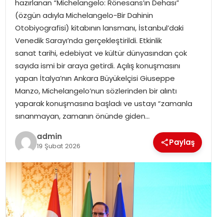
hazırlanan “Michelangelo: Rönesans’ın Dehası”
EKONOMI
(özgün adıyla Michelangelo-Bir Dahinin
Otobiyografisi) kitabının lansmanı, İstanbul’daki
MAGAZIN
Venedik Sarayı’nda gerçekleştirildi. Etkinlik
sanat tarihi, edebiyat ve kültür dünyasından çok
DÜNYA
sayıda ismi bir araya getirdi. Açılış konuşmasını
yapan İtalya’nın Ankara Büyükelçisi Giuseppe
OTOMOBIL
Manzo, Michelangelo’nun sözlerinden bir alıntı
yaparak konuşmasına başladı ve ustayı “zamanla
sınanmayan, zamanın önünde giden…
admin
Paylaş
19 Şubat 2026