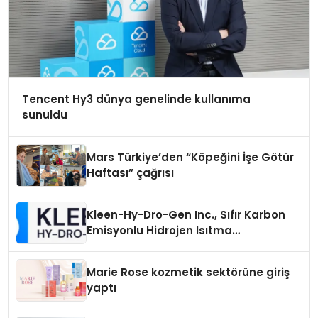
Tencent Hy3 dünya genelinde kullanıma
sunuldu
Mars Türkiye’den “Köpeğini İşe Götür
Haftası” çağrısı
Kleen-Hy-Dro-Gen Inc., Sıfır Karbon
Emisyonlu Hidrojen Isıtma
Teknolojisinde ISO ve TSSA
Düzenleyici Onaylarını Aldı
Marie Rose kozmetik sektörüne giriş
yaptı