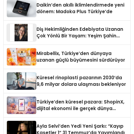
Daikin’den akıllı iklimlendirmede yeni
dönem: Madoka Plus Türkiye’de
Diş Hekimliğinden Edebiyata Uzanan
Çok Yönlü Bir Yaşam: Yeşim Şahin
Yaman
Mirabellix, Türkiye’den dünyaya
uzanan güçlü büyümesini sürdürüyor
Küresel rinoplasti pazarının 2030’da
9,6 milyar dolara ulaşması bekleniyor
Türkiye’den küresel pazara: ShopinX,
dijital ekonomi ile gerçek dünya
alışverişini bir araya getirmeyi
hedefliyor
Ayla Selvi’den Yedi Yeni Şarkı: “Kayıp
Kasetler 1” 31 Temmuz’da Yayımlandı