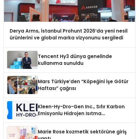
Derya Arms, İstanbul Prohunt 2026’da yeni nesil
ürünlerini ve global marka vizyonunu sergiledi
Tencent Hy3 dünya genelinde
kullanıma sunuldu
Mars Türkiye’den “Köpeğini İşe Götür
Haftası” çağrısı
Kleen-Hy-Dro-Gen Inc., Sıfır Karbon
Emisyonlu Hidrojen Isıtma
Teknolojisinde ISO ve TSSA
Düzenleyici Onaylarını Aldı
Marie Rose kozmetik sektörüne giriş
yaptı