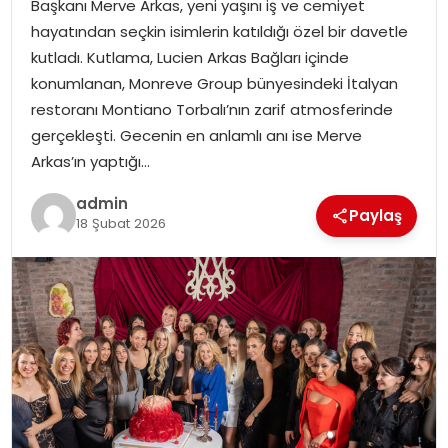
Başkanı Merve Arkas, yeni yaşını iş ve cemiyet
EKONOMI
hayatından seçkin isimlerin katıldığı özel bir davetle
kutladı. Kutlama, Lucien Arkas Bağları içinde
MAGAZIN
konumlanan, Monreve Group bünyesindeki İtalyan
restoranı Montiano Torbalı’nın zarif atmosferinde
DÜNYA
gerçekleşti. Gecenin en anlamlı anı ise Merve
Arkas’ın yaptığı…
OTOMOBIL
admin
Paylaş
18 Şubat 2026