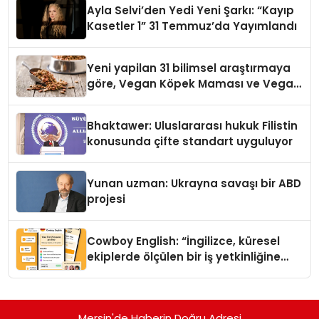
Ayla Selvi’den Yedi Yeni Şarkı: “Kayıp
Kasetler 1” 31 Temmuz’da Yayımlandı
Yeni yapilan 31 bilimsel araştırmaya
göre, Vegan Köpek Maması ve Vegan
Kedi Mamasının İyi Sindirildiğini
Ortaya Koydu
Bhaktawer: Uluslararası hukuk Filistin
konusunda çifte standart uyguluyor
Yunan uzman: Ukrayna savaşı bir ABD
projesi
Cowboy English: “İngilizce, küresel
ekiplerde ölçülen bir iş yetkinliğine
dönüşüyor”
Mersin'de Haberin Doğru Adresi