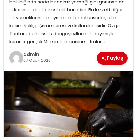
bakıldığında sade bir sokak yemeği gibi görünse de,
EKONOMI
arkasında ciddi bir ustalık barındırır. Bu lezzeti diğer
et yemeklerinden ayıran en temel unsurlar; etin
MAGAZIN
kesim şekli, pişirme süresi ve kullanılan ısıdır. Özgür
Tantuni, bu hassas dengeyi yılların deneyimiyle
DÜNYA
kurarak gerçek Mersin tantunisini sofralara…
OTOMOBIL
admin
Paylaş
07 Ocak 2026