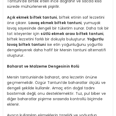
Tantuni’de biftek etleri ince doğranır ve sacda kısa
sürede mühürlenerek pişirilir.
Açık ekmek biftek tantuni
, biftek etinin saf lezzetini
öne çıkarır.
Lavaş ekmek biftek tantuni
, yumuşak
lavaş sayesinde dengeli bir tüketim sunar. Daha tok bir
tat isteyenler için
sütlü ekmek arası biftek tantuni
,
biftek lezzetini farklı bir dokuyla buluşturur.
Yoğurtlu
lavaş biftek tantuni
ise etin yoğunluğunu yoğurtla
dengeleyerek daha hafif bir Mersin tantuni alternatifi
oluşturur.
Baharat ve Malzeme Dengesinin Rolü
Mersin tantunisinde baharat, ana lezzetin önüne
geçmemelidir. Özgür Tantuni’de baharatlar ölçülü ve
dengeli şekilde kullanılır. Amaç etin doğal tadını
bastırmak değil, onu desteklemektir. Tuz, pul biber ve
diğer baharatlar pişirme sırasında kontrollü biçimde
eklenir.
Ayrıca kullanılan ekmeklerin tazeliği ve yoğurdun