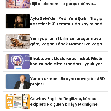
dijital ekonomi ile gerçek dünya
alışverişini bir araya getirmeyi
hedefliyor
Ayla Selvi’den Yedi Yeni Şarkı: “Kayıp
Kasetler 1” 31 Temmuz’da Yayımlandı
Yeni yapilan 31 bilimsel araştırmaya
göre, Vegan Köpek Maması ve Vegan
Kedi Mamasının İyi Sindirildiğini
Ortaya Koydu
Bhaktawer: Uluslararası hukuk Filistin
konusunda çifte standart uyguluyor
Yunan uzman: Ukrayna savaşı bir ABD
projesi
Cowboy English: “İngilizce, küresel
ekiplerde ölçülen bir iş yetkinliğine
dönüşüyor”