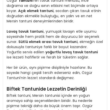
Özgür
Tantuni
’nin tavuk tantuni menüsü, ince
doğrama ve doğru ısının etkisini net biçimde ortaya
koyar.
Açık ekmek tantuni
, sacdan çıkan tavuk etinin
doğrudan ekmekle buluştuğu, en yalın ve en net
Mersin tantuni deneyimlerinden biridir.
Lavaş tavuk tantuni
, yumuşak lavaşın etle uyumu
sayesinde hem pratik hem de doyurucu bir seçenek
sunar.
Sütlü ekmek arası tavuk tantuni
, ekmeğin özel
dokusuyla tantuniye farklı bir boyut kazandırır.
Yoğurtla servis edilen
yoğurtlu lavaş tavuk tantuni
ise lezzeti hafifletir ve ferah bir tüketim sağlar.
Her bir ürün, aynı pişirme disipliniyle hazırlanır. Bu
sayede hangi çeşidi tercih ederseniz edin, Özgür
Tantuni’nin lezzet standardı değişmez.
Biftek Tantunide Lezzetin Derinliği
Biftek tantuni, Mersin tantunisi içinde en yoğun
aromaya sahip seçeneklerden biridir. Bu nedenle
pişirme tekniği daha da büyük önem taşır. Özgür