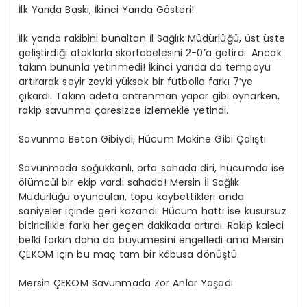
İlk Yarıda Baskı, İkinci Yarıda Gösteri!
İlk yarıda rakibini bunaltan İl Sağlık Müdürlüğü, üst üste
geliştirdiği ataklarla skortabelesini 2-0’a getirdi. Ancak
takım bununla yetinmedi! İkinci yarıda da tempoyu
artırarak seyir zevki yüksek bir futbolla farkı 7’ye
çıkardı. Takım adeta antrenman yapar gibi oynarken,
rakip savunma çaresizce izlemekle yetindi.
Savunma Beton Gibiydi, Hücum Makine Gibi Çalıştı
Savunmada soğukkanlı, orta sahada diri, hücumda ise
ölümcül bir ekip vardı sahada! Mersin İl Sağlık
Müdürlüğü oyuncuları, topu kaybettikleri anda
saniyeler içinde geri kazandı. Hücum hattı ise kusursuz
bitiricilikle farkı her geçen dakikada artırdı. Rakip kaleci
belki farkın daha da büyümesini engelledi ama Mersin
ÇEKOM için bu maç tam bir kâbusa dönüştü.
Mersin ÇEKOM Savunmada Zor Anlar Yaşadı