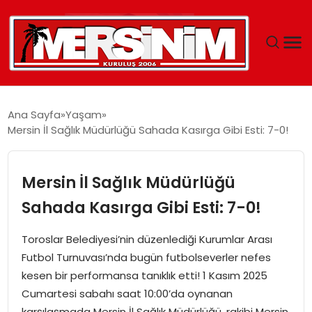
MERSIN
Ana Sayfa
Yaşam
Mersin İl Sağlık Müdürlüğü Sahada Kasırga Gibi Esti: 7-0!
YAŞAM
GÜNCEL
Mersin İl Sağlık Müdürlüğü
Sahada Kasırga Gibi Esti: 7-0!
SAĞLIK
Toroslar Belediyesi’nin düzenlediği Kurumlar Arası
EĞITIM
Futbol Turnuvası’nda bugün futbolseverler nefes
kesen bir performansa tanıklık etti! 1 Kasım 2025
SPOR
Cumartesi sabahı saat 10:00’da oynanan
karşılaşmada Mersin İl Sağlık Müdürlüğü, rakibi Mersin