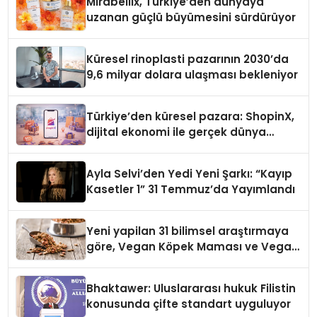
Mirabellix, Türkiye’den dünyaya
uzanan güçlü büyümesini sürdürüyor
Küresel rinoplasti pazarının 2030’da
9,6 milyar dolara ulaşması bekleniyor
Türkiye’den küresel pazara: ShopinX,
dijital ekonomi ile gerçek dünya
alışverişini bir araya getirmeyi
hedefliyor
Ayla Selvi’den Yedi Yeni Şarkı: “Kayıp
Kasetler 1” 31 Temmuz’da Yayımlandı
Yeni yapilan 31 bilimsel araştırmaya
göre, Vegan Köpek Maması ve Vegan
Kedi Mamasının İyi Sindirildiğini
Ortaya Koydu
Bhaktawer: Uluslararası hukuk Filistin
konusunda çifte standart uyguluyor