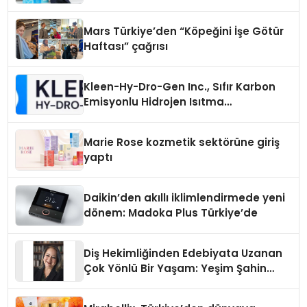
Mars Türkiye’den “Köpeğini İşe Götür
Haftası” çağrısı
Kleen-Hy-Dro-Gen Inc., Sıfır Karbon
Emisyonlu Hidrojen Isıtma
Teknolojisinde ISO ve TSSA
Düzenleyici Onaylarını Aldı
Marie Rose kozmetik sektörüne giriş
yaptı
Daikin’den akıllı iklimlendirmede yeni
dönem: Madoka Plus Türkiye’de
Diş Hekimliğinden Edebiyata Uzanan
Çok Yönlü Bir Yaşam: Yeşim Şahin
Yaman