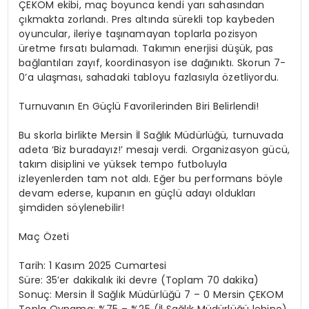
ÇEKOM ekibi, maç boyunca kendi yarı sahasından
çıkmakta zorlandı. Pres altında sürekli top kaybeden
oyuncular, ileriye taşınamayan toplarla pozisyon
üretme fırsatı bulamadı. Takımın enerjisi düşük, pas
bağlantıları zayıf, koordinasyon ise dağınıktı. Skorun 7-
0’a ulaşması, sahadaki tabloyu fazlasıyla özetliyordu.
Turnuvanın En Güçlü Favorilerinden Biri Belirlendi!
Bu skorla birlikte Mersin İl Sağlık Müdürlüğü, turnuvada
adeta ‘Biz buradayız!’ mesajı verdi. Organizasyon gücü,
takım disiplini ve yüksek tempo futboluyla
izleyenlerden tam not aldı. Eğer bu performans böyle
devam ederse, kupanın en güçlü adayı oldukları
şimdiden söylenebilir!
Maç Özeti
Tarih: 1 Kasım 2025 Cumartesi
Süre: 35’er dakikalık iki devre (Toplam 70 dakika)
Sonuç: Mersin İl Sağlık Müdürlüğü 7 – 0 Mersin ÇEKOM
Topla Oynama: %75 – %25 (İl Sağlık Müdürlüğü lehine)