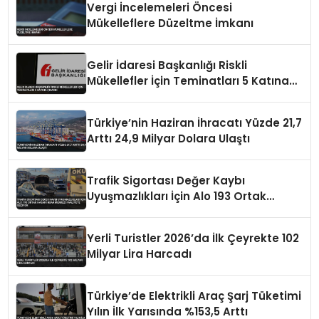
Vergi İncelemeleri Öncesi
Mükelleflere Düzeltme İmkanı
Gelir İdaresi Başkanlığı Riskli
Mükellefler İçin Teminatları 5 Katına
Çıkardı
Türkiye’nin Haziran İhracatı Yüzde 21,7
Arttı 24,9 Milyar Dolara Ulaştı
Trafik Sigortası Değer Kaybı
Uyuşmazlıkları İçin Alo 193 Ortak
Hasar İhbar Merkezi Faaliyete Geçiyor
Yerli Turistler 2026’da İlk Çeyrekte 102
Milyar Lira Harcadı
Türkiye’de Elektrikli Araç Şarj Tüketimi
Yılın İlk Yarısında %153,5 Arttı