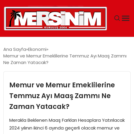
MERSIN
Ana Sayfa
Ekonomi
Memur ve Memur Emeklilerine Temmuz Ayı Maaş Zammı
YAŞAM
Ne Zaman Yatacak?
GÜNCEL
Memur ve Memur Emeklilerine
SAĞLIK
Temmuz Ayı Maaş Zammı Ne
Zaman Yatacak?
EĞITIM
Merakla Beklenen Maaş Farkları Hesaplara Yatırılacak
SPOR
2024 yılının ikinci 6 ayında geçerli olacak memur ve