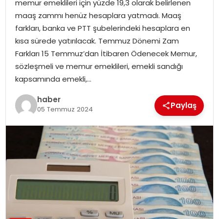
memur emeklileri için yüzde 19,3 olarak belirlenen
EKONOMI
maaş zammı henüz hesaplara yatmadı. Maaş
farkları, banka ve PTT şubelerindeki hesaplara en
MAGAZIN
kısa sürede yatırılacak. Temmuz Dönemi Zam
Farkları 15 Temmuz’dan İtibaren Ödenecek Memur,
DÜNYA
sözleşmeli ve memur emeklileri, emekli sandığı
kapsamında emekli,…
OTOMOBIL
haber
Paylaş
05 Temmuz 2024