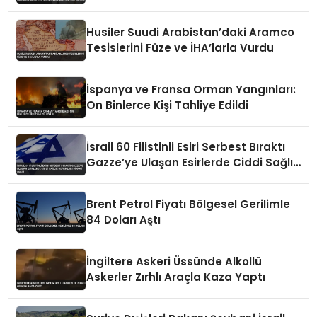
Girişimlerine Karşı Koyulacak
Husiler Suudi Arabistan’daki Aramco
Tesislerini Füze ve İHA’larla Vurdu
İspanya ve Fransa Orman Yangınları:
On Binlerce Kişi Tahliye Edildi
İsrail 60 Filistinli Esiri Serbest Bıraktı
Gazze’ye Ulaşan Esirlerde Ciddi Sağlık
Sorunları Dikkat Çekti
Brent Petrol Fiyatı Bölgesel Gerilimle
84 Doları Aştı
İngiltere Askeri Üssünde Alkollü
Askerler Zırhlı Araçla Kaza Yaptı