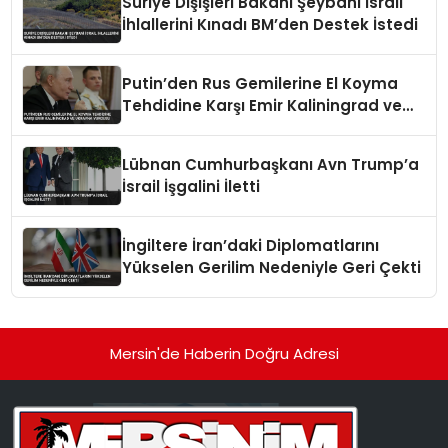
Suriye Dışişleri Bakanı Şeybani İsrail
İhlallerini Kınadı BM’den Destek İstedi
Putin’den Rus Gemilerine El Koyma
Tehdidine Karşı Emir Kaliningrad ve
Ukrayna Vurgusu
Lübnan Cumhurbaşkanı Avn Trump’a
İsrail İşgalini İletti
İngiltere İran’daki Diplomatlarını
Yükselen Gerilim Nedeniyle Geri Çekti
Mersin'de Haberin Doğru Adresi