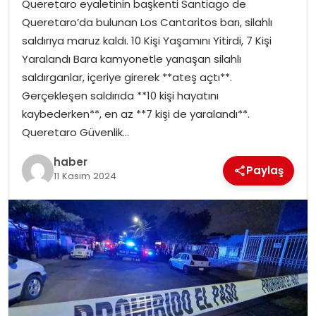
Queretaro eyaletinin başkenti Santiago de
EKONOMI
Queretaro’da bulunan Los Cantaritos barı, silahlı
saldırıya maruz kaldı. 10 Kişi Yaşamını Yitirdi, 7 Kişi
MAGAZIN
Yaralandı Bara kamyonetle yanaşan silahlı
saldırganlar, içeriye girerek **ateş açtı**.
DÜNYA
Gerçekleşen saldırıda **10 kişi hayatını
kaybederken**, en az **7 kişi de yaralandı**.
OTOMOBIL
Queretaro Güvenlik…
haber
Paylaş
11 Kasım 2024