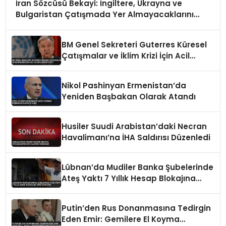
İran Sözcüsü Bekayi: İngiltere, Ukrayna ve
Bulgaristan Çatışmada Yer Almayacaklarını
Bildirdi
BM Genel Sekreteri Guterres Küresel
Çatışmalar ve İklim Krizi İçin Acil
Eylem Çağrısı Yaptı
Nikol Pashinyan Ermenistan’da
Yeniden Başbakan Olarak Atandı
Husiler Suudi Arabistan’daki Necran
Havalimanı’na İHA Saldırısı Düzenledi
Lübnan’da Mudiler Banka Şubelerinde
Ateş Yaktı 7 Yıllık Hesap Blokajına
Tepki Gösterdi
Putin’den Rus Donanmasına Tedirgin
Eden Emir: Gemilere El Koyma