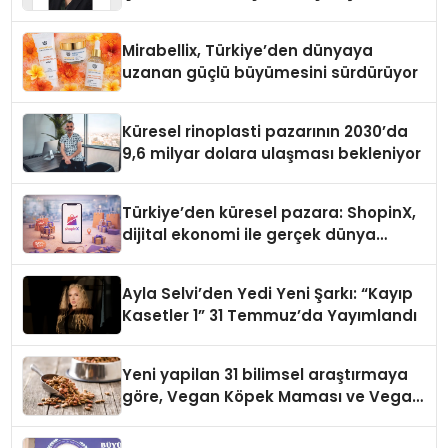
Yaman
Mirabellix, Türkiye’den dünyaya
uzanan güçlü büyümesini sürdürüyor
Küresel rinoplasti pazarının 2030’da
9,6 milyar dolara ulaşması bekleniyor
Türkiye’den küresel pazara: ShopinX,
dijital ekonomi ile gerçek dünya
alışverişini bir araya getirmeyi
hedefliyor
Ayla Selvi’den Yedi Yeni Şarkı: “Kayıp
Kasetler 1” 31 Temmuz’da Yayımlandı
Yeni yapilan 31 bilimsel araştırmaya
göre, Vegan Köpek Maması ve Vegan
Kedi Mamasının İyi Sindirildiğini
Ortaya Koydu