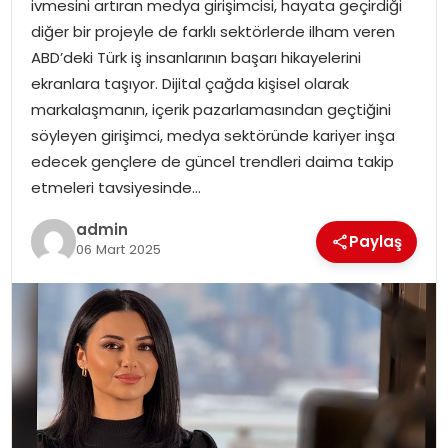
ivmesini artıran medya girişimcisi, hayata geçirdiği
EKONOMI
diğer bir projeyle de farklı sektörlerde ilham veren
ABD’deki Türk iş insanlarının başarı hikayelerini
MAGAZIN
ekranlara taşıyor. Dijital çağda kişisel olarak
markalaşmanın, içerik pazarlamasından geçtiğini
DÜNYA
söyleyen girişimci, medya sektöründe kariyer inşa
edecek gençlere de güncel trendleri daima takip
OTOMOBIL
etmeleri tavsiyesinde…
admin
Paylaş
06 Mart 2025