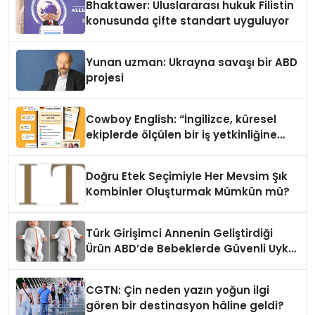
Bhaktawer: Uluslararası hukuk Filistin
konusunda çifte standart uyguluyor
Yunan uzman: Ukrayna savaşı bir ABD
projesi
Cowboy English: “İngilizce, küresel
ekiplerde ölçülen bir iş yetkinliğine
dönüşüyor”
Doğru Etek Seçimiyle Her Mevsim Şık
Kombinler Oluşturmak Mümkün mü?
Türk Girişimci Annenin Geliştirdiği
Ürün ABD’de Bebeklerde Güvenli Uyku
Standardına Yeni Bir Bakış Açısı
Getiriyor.
CGTN: Çin neden yazın yoğun ilgi
gören bir destinasyon hâline geldi?