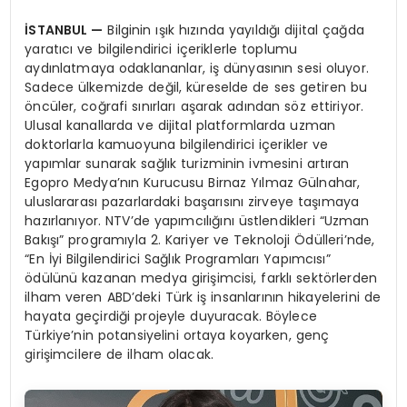
İSTANBUL
—
Bilginin ışık hızında yayıldığı dijital çağda
yaratıcı ve bilgilendirici içeriklerle toplumu
aydınlatmaya odaklananlar, iş dünyasının sesi oluyor.
Sadece ülkemizde değil, küreselde de ses getiren bu
öncüler, coğrafi sınırları aşarak adından söz ettiriyor.
Ulusal kanallarda ve dijital platformlarda uzman
doktorlarla kamuoyuna bilgilendirici içerikler ve
yapımlar sunarak sağlık turizminin ivmesini artıran
Egopro Medya’nın Kurucusu Birnaz Yılmaz Gülnahar,
uluslararası pazarlardaki başarısını zirveye taşımaya
hazırlanıyor. NTV’de yapımcılığını üstlendikleri “Uzman
Bakışı” programıyla 2. Kariyer ve Teknoloji Ödülleri’nde,
“En İyi Bilgilendirici Sağlık Programları Yapımcısı”
ödülünü kazanan medya girişimcisi, farklı sektörlerden
ilham veren ABD’deki Türk iş insanlarının hikayelerini de
hayata geçirdiği projeyle duyuracak. Böylece
Türkiye’nin potansiyelini ortaya koyarken, genç
girişimcilere de ilham olacak.