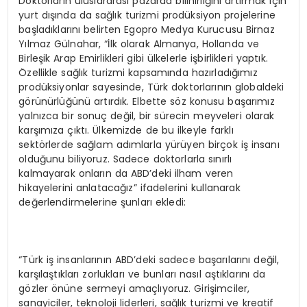
Doktorların uluslararası pazarda bilinirliğini artırmak için
yurt dışında da sağlık turizmi prodüksiyon projelerine
başladıklarını belirten Egopro Medya Kurucusu Birnaz
Yılmaz Gülnahar, “İlk olarak Almanya, Hollanda ve
Birleşik Arap Emirlikleri gibi ülkelerle işbirlikleri yaptık.
Özellikle sağlık turizmi kapsamında hazırladığımız
prodüksiyonlar sayesinde, Türk doktorlarının globaldeki
görünürlüğünü artırdık. Elbette söz konusu başarımız
yalnızca bir sonuç değil, bir sürecin meyveleri olarak
karşımıza çıktı. Ülkemizde de bu ilkeyle farklı
sektörlerde sağlam adımlarla yürüyen birçok iş insanı
olduğunu biliyoruz. Sadece doktorlarla sınırlı
kalmayarak onların da ABD’deki ilham veren
hikayelerini anlatacağız” ifadelerini kullanarak
değerlendirmelerine şunları ekledi:
“Türk iş insanlarının ABD’deki sadece başarılarını değil,
karşılaştıkları zorlukları ve bunları nasıl aştıklarını da
gözler önüne sermeyi amaçlıyoruz. Girişimciler,
sanayiciler, teknoloji liderleri, sağlık turizmi ve kreatif