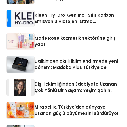
Kleen-Hy-Dro-Gen Inc., Sıfır Karbon
Emisyonlu Hidrojen Isıtma
Teknolojisinde ISO ve TSSA
Düzenleyici Onaylarını Aldı
Marie Rose kozmetik sektörüne giriş
yaptı
Daikin’den akıllı iklimlendirmede yeni
dönem: Madoka Plus Türkiye’de
Diş Hekimliğinden Edebiyata Uzanan
Çok Yönlü Bir Yaşam: Yeşim Şahin
Yaman
Mirabellix, Türkiye’den dünyaya
uzanan güçlü büyümesini sürdürüyor