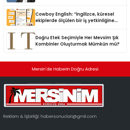
Cowboy English: “İngilizce, küresel
ekiplerde ölçülen bir iş yetkinliğine
dönüşüyor”
Doğru Etek Seçimiyle Her Mevsim Şık
Kombinler Oluşturmak Mümkün mü?
Mersin'de Haberin Doğru Adresi
Reklam & İşbirliği:
habersonuclari@gmil.com