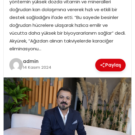
yöntemin yüksek dozda vitamin ve mineralleri
EKONOMI
doğrudan kan dolaşımına vererek hızlı ve etkili bir
destek sağladığını ifade etti. “Bu sayede besinler
MAGAZIN
doğrudan hücrelere ulaşarak hızlıca emilir ve
vücutta daha yüksek bir biyoyararlanım sağlar” dedi.
DÜNYA
Akyürek, “Ağızdan alınan takviyelerde karaciğer
eliminasyonu…
OTOMOBIL
admin
Paylaş
14 Kasım 2024