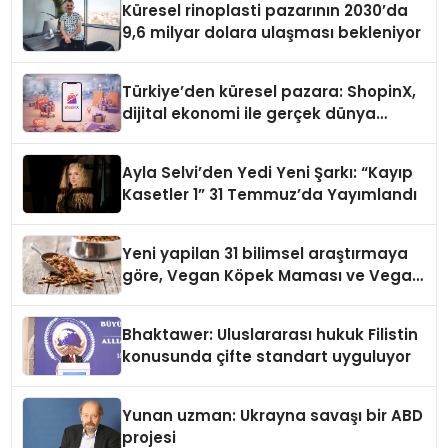
Küresel rinoplasti pazarının 2030’da
9,6 milyar dolara ulaşması bekleniyor
Türkiye’den küresel pazara: ShopinX,
dijital ekonomi ile gerçek dünya
alışverişini bir araya getirmeyi
hedefliyor
Ayla Selvi’den Yedi Yeni Şarkı: “Kayıp
Kasetler 1” 31 Temmuz’da Yayımlandı
Yeni yapilan 31 bilimsel araştırmaya
göre, Vegan Köpek Maması ve Vegan
Kedi Mamasının İyi Sindirildiğini
Ortaya Koydu
Bhaktawer: Uluslararası hukuk Filistin
konusunda çifte standart uyguluyor
Yunan uzman: Ukrayna savaşı bir ABD
projesi