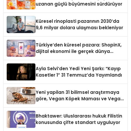
uzanan güçlü büyümesini sürdürüyor
Küresel rinoplasti pazarının 2030’da
9,6 milyar dolara ulaşması bekleniyor
Türkiye’den küresel pazara: ShopinX,
dijital ekonomi ile gerçek dünya
alışverişini bir araya getirmeyi
hedefliyor
Ayla Selvi’den Yedi Yeni Şarkı: “Kayıp
Kasetler 1” 31 Temmuz’da Yayımlandı
Yeni yapilan 31 bilimsel araştırmaya
göre, Vegan Köpek Maması ve Vegan
Kedi Mamasının İyi Sindirildiğini
Ortaya Koydu
Bhaktawer: Uluslararası hukuk Filistin
konusunda çifte standart uyguluyor