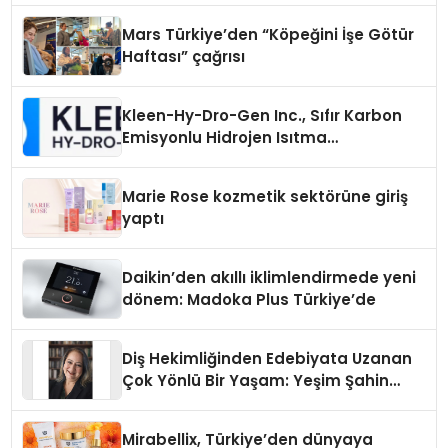
Mars Türkiye’den “Köpeğini İşe Götür
Haftası” çağrısı
Kleen-Hy-Dro-Gen Inc., Sıfır Karbon
Emisyonlu Hidrojen Isıtma
Teknolojisinde ISO ve TSSA
Düzenleyici Onaylarını Aldı
Marie Rose kozmetik sektörüne giriş
yaptı
Daikin’den akıllı iklimlendirmede yeni
dönem: Madoka Plus Türkiye’de
Diş Hekimliğinden Edebiyata Uzanan
Çok Yönlü Bir Yaşam: Yeşim Şahin
Yaman
Mirabellix, Türkiye’den dünyaya