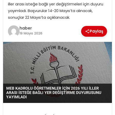
EKONOMI
iller arası isteğe bağlı yer değiştirmeleri için duyuru
yayımladı. Başvurular 14-20 Mayıs’ta alınacak,
MAGAZIN
sonuçlar 22 Mayıs’ta açıklanacak.
haber
DÜNYA
Paylaş
19 Mayıs 2026
OTOMOBIL