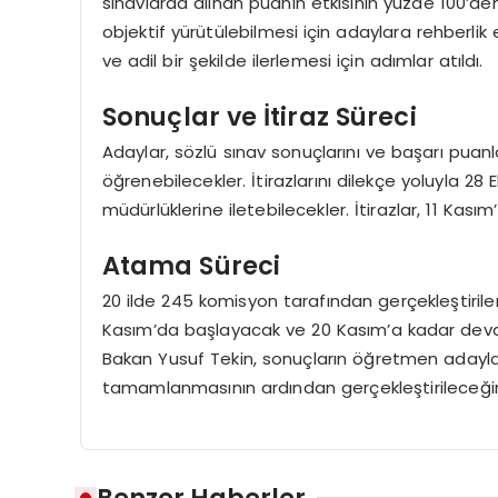
sınavlarda alınan puanın etkisinin yüzde 100’de
objektif yürütülebilmesi için adaylara rehberlik ed
ve adil bir şekilde ilerlemesi için adımlar atıldı.
Sonuçlar ve İtiraz Süreci
Adaylar, sözlü sınav sonuçlarını ve başarı puanla
öğrenebilecekler. İtirazlarını dilekçe yoluyla 28 E
müdürlüklerine iletebilecekler. İtirazlar, 11 Ka
Atama Süreci
20 ilde 245 komisyon tarafından gerçekleştiril
Kasım’da başlayacak ve 20 Kasım’a kadar deva
Bakan Yusuf Tekin, sonuçların öğretmen adayları
tamamlanmasının ardından gerçekleştirileceğini 
Benzer Haberler