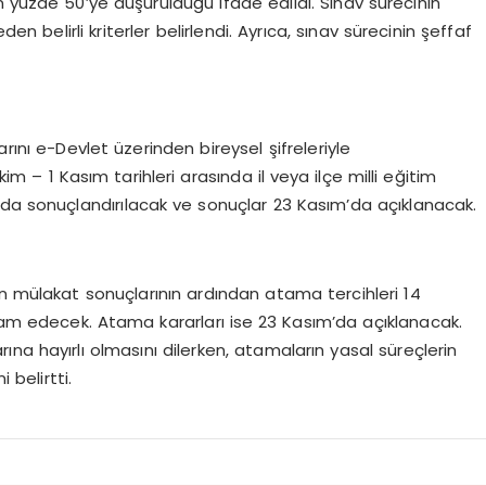
n yüzde 50’ye düşürüldüğü ifade edildi. Sınav sürecinin
en belirli kriterler belirlendi. Ayrıca, sınav sürecinin şeffaf
rını e-Devlet üzerinden bireysel şifreleriyle
kim – 1 Kasım tarihleri arasında il veya ilçe milli eğitim
sım’da sonuçlandırılacak ve sonuçlar 23 Kasım’da açıklanacak.
en mülakat sonuçlarının ardından atama tercihleri 14
m edecek. Atama kararları ise 23 Kasım’da açıklanacak.
na hayırlı olmasını dilerken, atamaların yasal süreçlerin
belirtti.