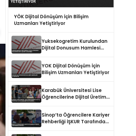
YÖK Dijital Dönüşüm İçin Bilişim
Uzmanları Yetiştiriyor
Yuksekogretim Kurulundan
Dijital Donusum Hamlesi
Bilisim Uzmani Yetistirme
YOK Dijital Dönüşüm İçin
Bilişim Uzmanları Yetiştiriyor
Karabük Üniversitesi Lise
Öğrencilerine Dijital Üretim
ve Yapay Zeka Eğitimi
Veriyor
Sinop’ta Öğrencilere Kariyer
Rehberliği İŞKUR Tarafından
Sunuldu