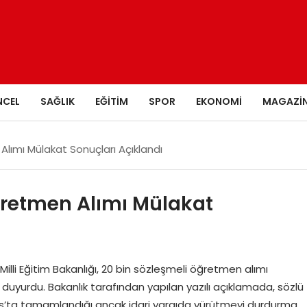
NCEL
SAĞLIK
EĞITIM
SPOR
EKONOMI
MAGAZI
lımı Mülakat Sonuçları Açıklandı
ğretmen Alımı Mülakat
illi Eğitim Bakanlığı, 20 bin sözleşmeli öğretmen alımı
duyurdu. Bakanlık tarafından yapılan yazılı açıklamada, sözlü
os’ta tamamlandığı ancak idari yargıda yürütmeyi durdurma