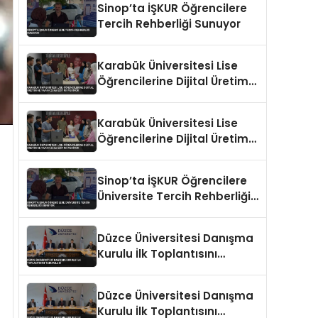
Sinop’ta İŞKUR Öğrencilere
Tercih Rehberliği Sunuyor
Karabük Üniversitesi Lise
Öğrencilerine Dijital Üretim
ve Yapay Zeka Eğitimi
Veriyor
Karabük Üniversitesi Lise
Öğrencilerine Dijital Üretim
ve Yapay Zeka Eğitimi
Veriyor
Sinop’ta İŞKUR Öğrencilere
Üniversite Tercih Rehberliği
Sunuyor
Düzce Üniversitesi Danışma
Kurulu İlk Toplantısını
Tamamladı
Düzce Üniversitesi Danışma
Kurulu İlk Toplantısını