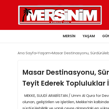
MERSIN
YAŞAM
GÜ
Ana Sayfa
Yaşam
Masar Destinasyonu, Sürdürülebilir
Masar Destinasyonu, Sürdü
Teyit Ederek Topluluklar İ
MEKKE, SUUDİ ARABİSTAN / Umm Al Qura for De
olunan, geliştirilen ve işletilen, Mekke’nin kalbin
sürdürülebilirlik ve yapılı çevre alanındaki en yükse