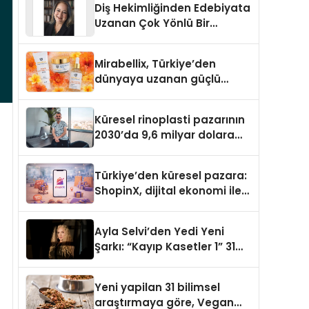
Diş Hekimliğinden Edebiyata
Uzanan Çok Yönlü Bir
Yaşam: Yeşim Şahin Yaman
Mirabellix, Türkiye’den
dünyaya uzanan güçlü
büyümesini sürdürüyor
Küresel rinoplasti pazarının
2030’da 9,6 milyar dolara
ulaşması bekleniyor
Türkiye’den küresel pazara:
ShopinX, dijital ekonomi ile
gerçek dünya alışverişini bir
araya getirmeyi hedefliyor
Ayla Selvi’den Yedi Yeni
Şarkı: “Kayıp Kasetler 1” 31
Temmuz’da Yayımlandı
Yeni yapilan 31 bilimsel
araştırmaya göre, Vegan