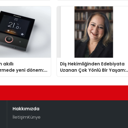
Isıtma Teknolojisinde ISO ve
TSSA Düzenleyici Onaylarını
Aldı
 akıllı
Diş Hekimliğinden Edebiyata
dirmede yeni dönem:
Uzanan Çok Yönlü Bir Yaşam:
lus Türkiye’de
Yeşim Şahin Yaman
Hakkımızda
İletişim
Künye