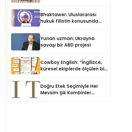
Köpek Maması ve Vegan
Kedi Mamasının İyi
Bhaktawer: Uluslararası
Sindirildiğini Ortaya Koydu
hukuk Filistin konusunda
çifte standart uyguluyor
Yunan uzman: Ukrayna
savaşı bir ABD projesi
Cowboy English: “İngilizce,
küresel ekiplerde ölçülen bir
iş yetkinliğine dönüşüyor”
Doğru Etek Seçimiyle Her
Mevsim Şık Kombinler
Oluşturmak Mümkün mü?