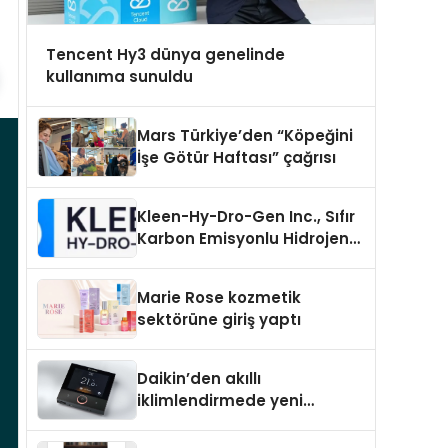
Tencent Hy3 dünya genelinde
kullanıma sunuldu
Mars Türkiye’den “Köpeğini
İşe Götür Haftası” çağrısı
Kleen-Hy-Dro-Gen Inc., Sıfır
Karbon Emisyonlu Hidrojen
Isıtma Teknolojisinde ISO ve
TSSA Düzenleyici Onaylarını
Marie Rose kozmetik
Aldı
sektörüne giriş yaptı
Daikin’den akıllı
iklimlendirmede yeni
dönem: Madoka Plus
Türkiye’de