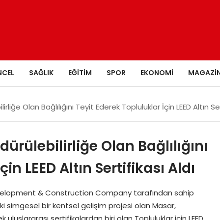
NCEL
SAĞLIK
EĞITIM
SPOR
EKONOMI
MAGAZI
liğe Olan Bağlılığını Teyit Ederek Topluluklar İçin LEED Altın Ser
rülebilirliğe Olan Bağlılığını
çin LEED Altın Sertifikası Aldı
velopment & Construction Company tarafından sahip
deki simgesel bir kentsel gelişim projesi olan Masar,
k uluslararası sertifikalardan biri olan Topluluklar için LEED