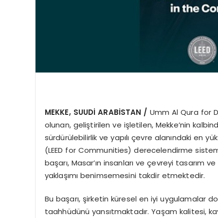
MEKKE, SUUD
İ ARABİSTAN /
Umm Al Qura for 
olunan, geliştirilen ve işletilen, Mekke’nin kalb
sürdürülebilirlik ve yapılı çevre alanındaki en yük
(LEED for Communities) derecelendirme sistemi 
başarı, Masar’ın insanları ve çevreyi tasarım v
yaklaşımı benimsemesini takdir etmektedir.
Bu başarı, şirketin küresel en iyi uygulamalar do
taahhüdünü yansıtmaktadır. Yaşam kalitesi, kay