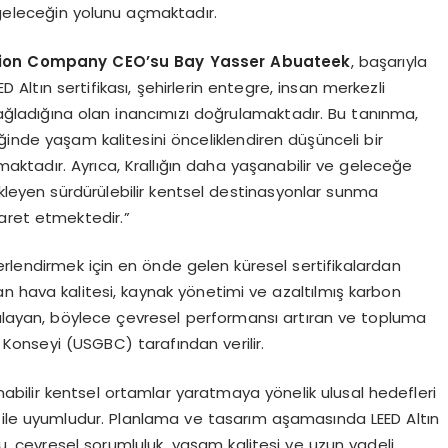
r geleceğin yolunu açmaktadır.
tion Company CEO’su Bay Yasser Abuateek
, başarıyla
ED Altın sertifikası, şehirlerin entegre, insan merkezli
sağladığına olan inancımızı doğrulamaktadır. Bu tanınma,
çeğinde yaşam kalitesini önceliklendiren düşünceli bir
maktadır. Ayrıca, Krallığın daha yaşanabilir ve geleceğe
ekleyen sürdürülebilir kentsel destinasyonlar sunma
aret etmektedir.”
değerlendirmek için en önde gelen küresel sertifikalardan
ç mekan hava kalitesi, kaynak yönetimi ve azaltılmış karbon
gulayan, böylece çevresel performansı artıran ve topluma
Konseyi (USGBC) tarafından verilir.
nabilir kentsel ortamlar yaratmaya yönelik ulusal hedefleri
 ile uyumludur. Planlama ve tasarım aşamasında LEED Altın
nu, çevresel sorumluluk, yaşam kalitesi ve uzun vadeli