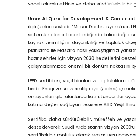
vadeli olumlu etkinin ve daha sürdürülebilir bi
Umm Al Qura for Development & Construc
ilgili şunları söyledi: “Masar Destinasyonu’nun LE
sistemler olarak tasarlandığında kalıcı değer 
kaynak verimliliğini, dayanıklılığı ve topluluk öl
planlama ile Masar’a nasıl yaklaştığımızı yansıt
hazır şehirler için Vizyon 2030 hedeflerini dest
çalışmalarımızda önemli bir dönüm noktasını iş
LEED sertifikası, yeşil binaları ve toplulukları 
biridir. Enerji ve su verimliliği, iyileştirilmiş i
emisyonları gibi alanlarda katı standartlar uy
katma değer sağlayan tesislere ABD Yeşil Bina 
Sertifika, daha sürdürülebilir, müreffeh ve yaşa
destekleyerek Suudi Arabistan’ın Vizyon 2030’u
sertifikalı bir topluluk olarak Masar Destinasyo