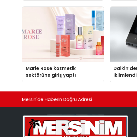
Marie Rose kozmetik
Daikin’den
sektörüne giriş yaptı
iklimlen
Madoka P
Mersin'de Haberin Doğru Adresi