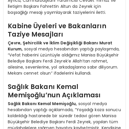
Ayrıca, Cumhurbaşkanı Yardımcısı Cevdet Yılmaz ve
İletişim Başkanı Fahrettin Altun da Zeyrek için
başsağlığı mesajı yayımlayarak taziyelerini iletti.
Kabine Üyeleri ve Bakanların
Taziye Mesajları
Çevre, Şehircilik ve İklim Değişikliği Bakanı Murat
Kurum,
sosyal medya hesabından yaptığı paylaşımda,
“Vefat haberini üzüntüyle aldığımız Manisa Büyükşehir
Belediye Başkanı Ferdi Zeyrek’e Allah’tan rahmet,
ailesine, sevenlerine, yol arkadaşlarına sabır diliyorum.
Mekanı cennet olsun” ifadelerini kullandı.
Sağlık Bakanı Kemal
Memişoğlu’nun Açıklaması
Sağlık Bakanı Kemal Memişoğlu,
sosyal medya
hesabından yaptığı açıklamada, “Yaşadığı kaza sonucu
kaldırıldığı hastanede bir süredir tedavi gören Manisa
Büyükşehir Belediye Başkanı Ferdi Zeyrek, yapılan tüm
müdahalelere rağmen hayatını kaybetmiştir. Kendisine