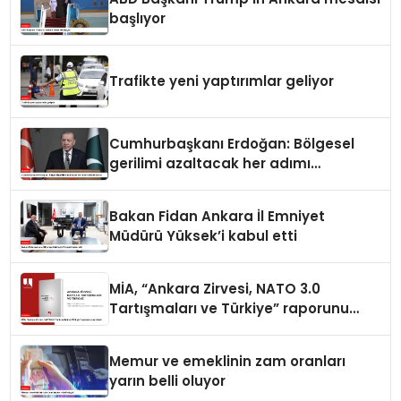
başlıyor
Trafikte yeni yaptırımlar geliyor
Cumhurbaşkanı Erdoğan: Bölgesel
gerilimi azaltacak her adımı
destekliyoruz
Bakan Fidan Ankara İl Emniyet
Müdürü Yüksek’i kabul etti
MİA, “Ankara Zirvesi, NATO 3.0
Tartışmaları ve Türkiye” raporunu
yayımladı
Memur ve emeklinin zam oranları
yarın belli oluyor