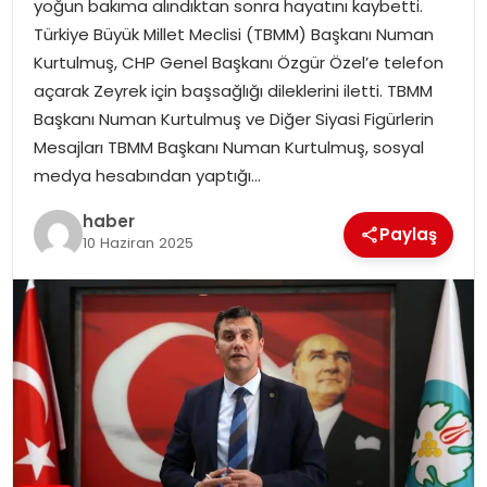
yoğun bakıma alındıktan sonra hayatını kaybetti.
EKONOMI
Türkiye Büyük Millet Meclisi (TBMM) Başkanı Numan
Kurtulmuş, CHP Genel Başkanı Özgür Özel’e telefon
MAGAZIN
açarak Zeyrek için başsağlığı dileklerini iletti. TBMM
Başkanı Numan Kurtulmuş ve Diğer Siyasi Figürlerin
DÜNYA
Mesajları TBMM Başkanı Numan Kurtulmuş, sosyal
medya hesabından yaptığı…
OTOMOBIL
haber
Paylaş
10 Haziran 2025