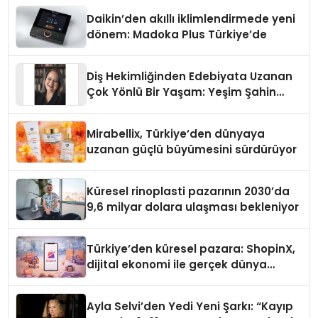
Daikin’den akıllı iklimlendirmede yeni
dönem: Madoka Plus Türkiye’de
Diş Hekimliğinden Edebiyata Uzanan
Çok Yönlü Bir Yaşam: Yeşim Şahin
Yaman
Mirabellix, Türkiye’den dünyaya
uzanan güçlü büyümesini sürdürüyor
Küresel rinoplasti pazarının 2030’da
9,6 milyar dolara ulaşması bekleniyor
Türkiye’den küresel pazara: ShopinX,
dijital ekonomi ile gerçek dünya
alışverişini bir araya getirmeyi
hedefliyor
Ayla Selvi’den Yedi Yeni Şarkı: “Kayıp