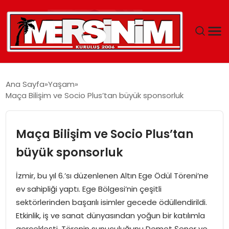
MERSIN
Ana Sayfa
Yaşam
Maça Bilişim ve Socio Plus’tan büyük sponsorluk
YAŞAM
GÜNCEL
Maça Bilişim ve Socio Plus’tan
büyük sponsorluk
SAĞLIK
İzmir, bu yıl 6.’sı düzenlenen Altın Ege Ödül Töreni’ne
EĞITIM
ev sahipliği yaptı. Ege Bölgesi’nin çeşitli
sektörlerinden başarılı isimler gecede ödüllendirildi.
SPOR
Etkinlik, iş ve sanat dünyasından yoğun bir katılımla
gerçekleşti. Törenin sunuculuğunu Demet Şener ve