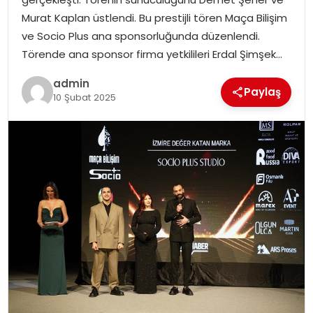
EKONOMI
Murat Kaplan üstlendi. Bu prestijli tören Maça Bilişim
ve Socio Plus ana sponsorluğunda düzenlendi.
MAGAZIN
Törende ana sponsor firma yetkilileri Erdal Şimşek…
DÜNYA
admin
Paylaş
10 Şubat 2025
OTOMOBIL