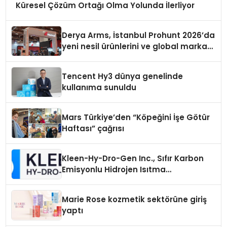
Küresel Çözüm Ortağı Olma Yolunda İlerliyor
Derya Arms, İstanbul Prohunt 2026’da
yeni nesil ürünlerini ve global marka
vizyonunu sergiledi
Tencent Hy3 dünya genelinde
kullanıma sunuldu
Mars Türkiye’den “Köpeğini İşe Götür
Haftası” çağrısı
Kleen-Hy-Dro-Gen Inc., Sıfır Karbon
Emisyonlu Hidrojen Isıtma
Teknolojisinde ISO ve TSSA
Düzenleyici Onaylarını Aldı
Marie Rose kozmetik sektörüne giriş
yaptı