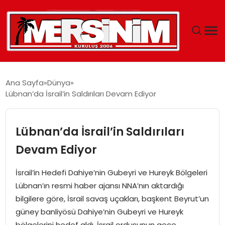
MERSIN
Ana Sayfa
Dünya
Lübnan’da İsrail’in Saldırıları Devam Ediyor
YAŞAM
GÜNCEL
Lübnan’da İsrail’in Saldırıları
Devam Ediyor
SAĞLIK
İsrail’in Hedefi Dahiye’nin Gubeyri ve Hureyk Bölgeleri
EĞITIM
Lübnan’ın resmi haber ajansı NNA’nın aktardığı
bilgilere göre, İsrail savaş uçakları, başkent Beyrut’un
SPOR
güney banliyösü Dahiye’nin Gubeyri ve Hureyk
bölgelerini hedef aldı. İsrail ordusunun gece