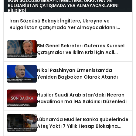
İran Sözcüsü Bekayi: İngiltere, Ukrayna ve
Bulgaristan Çatışmada Yer Almayacaklarını
Bildirdi
BM Genel Sekreteri Guterres Küresel
Çatışmalar ve İklim Krizi İçin Acil
Eylem Çağrısı Yaptı
Nikol Pashinyan Ermenistan’da
Yeniden Başbakan Olarak Atandı
Husiler Suudi Arabistan’daki Necran
Havalimanı’na İHA Saldırısı Düzenledi
Lübnan’da Mudiler Banka Şubelerinde
Ateş Yaktı 7 Yıllık Hesap Blokajına
Tepki Gösterdi