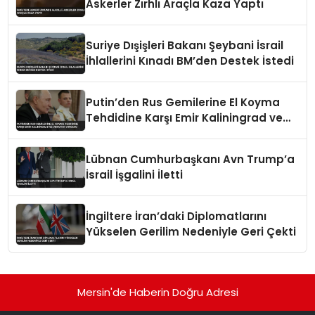
Askerler Zırhlı Araçla Kaza Yaptı
Suriye Dışişleri Bakanı Şeybani İsrail
İhlallerini Kınadı BM’den Destek İstedi
Putin’den Rus Gemilerine El Koyma
Tehdidine Karşı Emir Kaliningrad ve
Ukrayna Vurgusu
Lübnan Cumhurbaşkanı Avn Trump’a
İsrail İşgalini İletti
İngiltere İran’daki Diplomatlarını
Yükselen Gerilim Nedeniyle Geri Çekti
Mersin'de Haberin Doğru Adresi