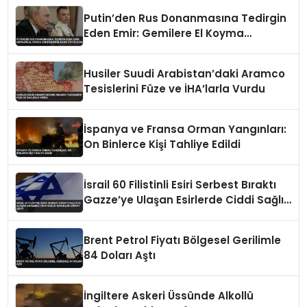
Putin’den Rus Donanmasına Tedirgin
Eden Emir: Gemilere El Koyma
Girişimlerine Karşı Koyulacak
Husiler Suudi Arabistan’daki Aramco
Tesislerini Füze ve İHA’larla Vurdu
İspanya ve Fransa Orman Yangınları:
On Binlerce Kişi Tahliye Edildi
İsrail 60 Filistinli Esiri Serbest Bıraktı
Gazze’ye Ulaşan Esirlerde Ciddi Sağlık
Sorunları Dikkat Çekti
Brent Petrol Fiyatı Bölgesel Gerilimle
84 Doları Aştı
İngiltere Askeri Üssünde Alkollü