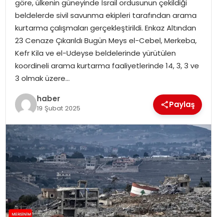
göre, ülkenin güneyinde İsrail ordusunun çekildiği
EKONOMI
beldelerde sivil savunma ekipleri tarafından arama
kurtarma çalışmaları gerçekleştirildi. Enkaz Altından
MAGAZIN
23 Cenaze Çıkarıldı Bugün Meys el-Cebel, Merkeba,
Kefr Kila ve el-Udeyse beldelerinde yürütülen
DÜNYA
koordineli arama kurtarma faaliyetlerinde 14, 3, 3 ve
3 olmak üzere…
OTOMOBIL
haber
Paylaş
19 Şubat 2025