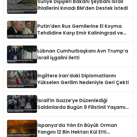
Suriye Dışişleri Bakanı Şeybani İsrail
İhlallerini Kınadı BM’den Destek İstedi
Putin’den Rus Gemilerine El Koyma
Tehdidine Karşı Emir Kaliningrad ve
Ukrayna Vurgusu
Lübnan Cumhurbaşkanı Avn Trump’a
İsrail İşgalini İletti
İngiltere İran’daki Diplomatlarını
Yükselen Gerilim Nedeniyle Geri Çekti
İsrail’in Gazze’ye Düzenlediği
Saldırılarda Bugün 9 Filistinli Yaşamını
Yitirdi
İspanya’da Yılın En Büyük Orman
Yangını 12 Bin Hektarı Kül Etti