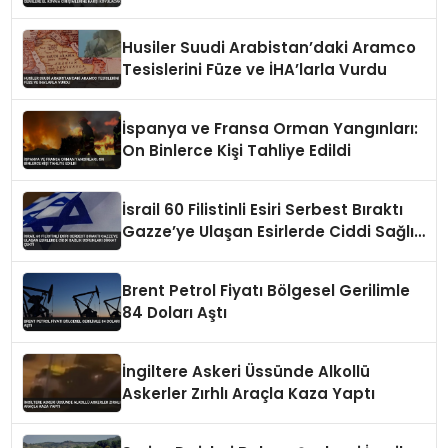
Girişimlerine Karşı Koyulacak
Husiler Suudi Arabistan’daki Aramco
Tesislerini Füze ve İHA’larla Vurdu
İspanya ve Fransa Orman Yangınları:
On Binlerce Kişi Tahliye Edildi
İsrail 60 Filistinli Esiri Serbest Bıraktı
Gazze’ye Ulaşan Esirlerde Ciddi Sağlık
Sorunları Dikkat Çekti
Brent Petrol Fiyatı Bölgesel Gerilimle
84 Doları Aştı
İngiltere Askeri Üssünde Alkollü
Askerler Zırhlı Araçla Kaza Yaptı